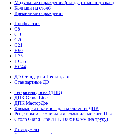
Модульные ограждения (стандартные под заказ)
Колпаки на столб
Временные ограждения
Профнастил
С8
С10
С20
С21
H60
H75
HС35
НС44
ДЭ Стандарт и Нестандарт
Стандартные ДЭ
Террасная доска (ДПК)
ДПК Grand Line
ДПК МастерДэк
Кляммеры и клипсы для крепления ДПК
Регулируемые опоры и алюминиевые лаги Hilst
Столб Grand Line ДПК 100х100 мм (на трубу)
Инструмент