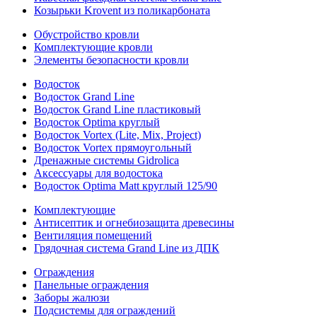
Козырьки Krovent из поликарбоната
Обустройство кровли
Комплектующие кровли
Элементы безопасности кровли
Водосток
Водосток Grand Line
Водосток Grand Line пластиковый
Водосток Optima круглый
Водосток Vortex (Lite, Mix, Project)
Водосток Vortex прямоугольный
Дренажные системы Gidrolica
Аксессуары для водостока
Водосток Optima Matt круглый 125/90
Комплектующие
Антисептик и огнебиозащита древесины
Вентиляция помещений
Грядочная система Grand Line из ДПК
Ограждения
Панельные ограждения
Заборы жалюзи
Подсистемы для ограждений