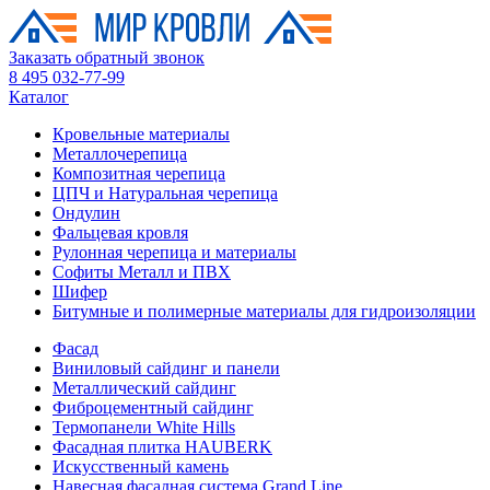
Заказать обратный звонок
8 495 032-77-99
Каталог
Кровельные материалы
Металлочерепица
Композитная черепица
ЦПЧ и Натуральная черепица
Ондулин
Фальцевая кровля
Рулонная черепица и материалы
Софиты Металл и ПВХ
Шифер
Битумные и полимерные материалы для гидроизоляции
Фасад
Виниловый сайдинг и панели
Металлический сайдинг
Фиброцементный сайдинг
Термопанели White Hills
Фасадная плитка HAUBERK
Искусственный камень
Навесная фасадная система Grand Line