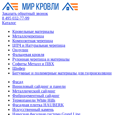
Заказать обратный звонок
8 495 032-77-99
Каталог
Кровельные материалы
Металлочерепица
Композитная черепица
ЦПЧ и Натуральная черепица
Ондулин
Фальцевая кровля
Рулонная черепица и материалы
Софиты Металл и ПВХ
Шифер
Битумные и полимерные материалы для гидроизоляции
Фасад
Виниловый сайдинг и панели
Металлический сайдинг
Фиброцементный сайдинг
Термопанели White Hills
Фасадная плитка HAUBERK
Искусственный камень
Навесная фасадная система Grand Line