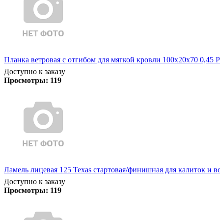
Планка ветровая с отгибом для мягкой кровли 100х20х70 0,45 
Доступно к заказу
Просмотры:
119
Ламель лицевая 125 Texas стартовая/финишная для калиток и в
Доступно к заказу
Просмотры:
119