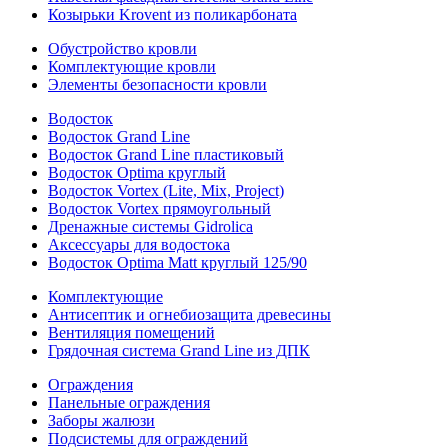
Козырьки Krovent из поликарбоната
Обустройство кровли
Комплектующие кровли
Элементы безопасности кровли
Водосток
Водосток Grand Line
Водосток Grand Line пластиковый
Водосток Optima круглый
Водосток Vortex (Lite, Mix, Project)
Водосток Vortex прямоугольный
Дренажные системы Gidrolica
Аксессуары для водостока
Водосток Optima Matt круглый 125/90
Комплектующие
Антисептик и огнебиозащита древесины
Вентиляция помещений
Грядочная система Grand Line из ДПК
Ограждения
Панельные ограждения
Заборы жалюзи
Подсистемы для ограждений