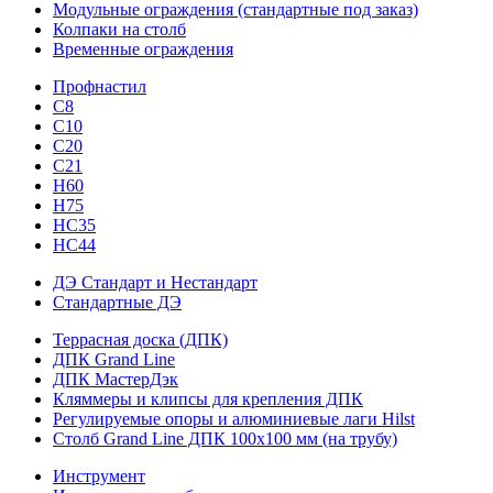
Модульные ограждения (стандартные под заказ)
Колпаки на столб
Временные ограждения
Профнастил
С8
С10
С20
С21
H60
H75
HС35
НС44
ДЭ Стандарт и Нестандарт
Стандартные ДЭ
Террасная доска (ДПК)
ДПК Grand Line
ДПК МастерДэк
Кляммеры и клипсы для крепления ДПК
Регулируемые опоры и алюминиевые лаги Hilst
Столб Grand Line ДПК 100х100 мм (на трубу)
Инструмент