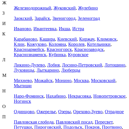
Ж
Железнодорожный
,
Жуковский
,
Жулебино
З
Заокский
,
Зарайск
,
Звенигород
,
Зеленоград
И
Иваново
,
Ивантеевка
,
Икша
,
Истра
К
Карабаново
,
Кашира
,
Киевский
,
Киржач
,
Климовск
,
Клин
,
Кожухово
,
Коломна
,
Королев
,
Котельники
,
Красноармейск
,
Красногорск
,
Краснозаводск
,
Краснознаменск
,
Кубинка
,
Куровское
Л
Ликино-Дулево
,
Лобня
,
Лосино-Петровский
,
Лотошино
,
Луховицы
,
Лыткарино
,
Люберцы
М
Михнево
,
Можайск
,
Монино
,
Москва
,
Московский
,
Мытищи
Н
Наро-Фоминск
,
Нахабино
,
Некрасовка
,
Новопетровское
,
Ногинск
О
Одинцово
,
Ожерелье
,
Озеры
,
Орехово-Зуево
,
Отрадное
П
Павловская слобода
,
Павловский посад
,
Пересвет
,
Петушки
,
Пироговский
,
Подольск
,
Покров
,
Протвино
,