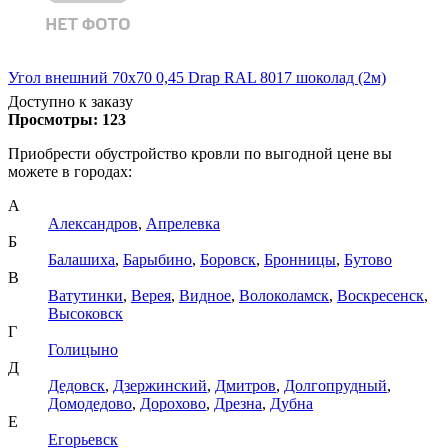
Угол внешний 70х70 0,45 Drap RAL 8017 шоколад (2м)
Доступно к заказу
Просмотры:
123
Приобрести обустройство кровли по выгодной цене вы
можете в городах:
А
Александров
,
Апрелевка
Б
Балашиха
,
Барыбино
,
Боровск
,
Бронницы
,
Бутово
В
Ватутинки
,
Верея
,
Видное
,
Волоколамск
,
Воскресенск
,
Высоковск
Г
Голицыно
Д
Дедовск
,
Дзержинский
,
Дмитров
,
Долгопрудный
,
Домодедово
,
Дорохово
,
Дрезна
,
Дубна
Е
Егорьевск