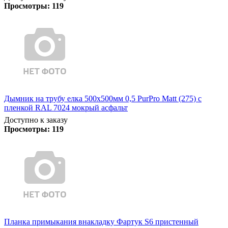
Просмотры:
119
Дымник на трубу елка 500х500мм 0,5 PurPro Matt (275) с
пленкой RAL 7024 мокрый асфальт
Доступно к заказу
Просмотры:
119
Планка примыкания внакладку Фартук S6 пристенный