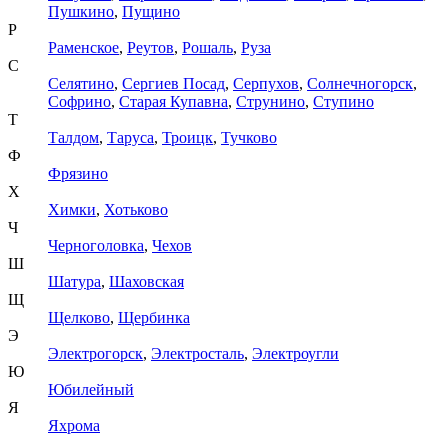
Пушкино
,
Пущино
Р
Раменское
,
Реутов
,
Рошаль
,
Руза
С
Селятино
,
Сергиев Посад
,
Серпухов
,
Солнечногорск
,
Софрино
,
Старая Купавна
,
Струнино
,
Ступино
Т
Талдом
,
Таруса
,
Троицк
,
Тучково
Ф
Фрязино
Х
Химки
,
Хотьково
Ч
Черноголовка
,
Чехов
Ш
Шатура
,
Шаховская
Щ
Щелково
,
Щербинка
Э
Электрогорск
,
Электросталь
,
Электроугли
Ю
Юбилейный
Я
Яхрома