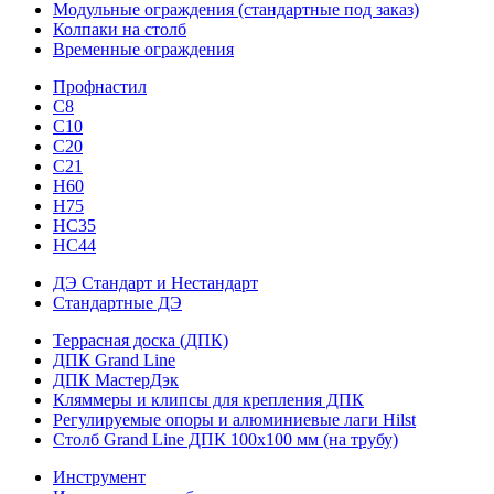
Модульные ограждения (стандартные под заказ)
Колпаки на столб
Временные ограждения
Профнастил
С8
С10
С20
С21
H60
H75
HС35
НС44
ДЭ Стандарт и Нестандарт
Стандартные ДЭ
Террасная доска (ДПК)
ДПК Grand Line
ДПК МастерДэк
Кляммеры и клипсы для крепления ДПК
Регулируемые опоры и алюминиевые лаги Hilst
Столб Grand Line ДПК 100х100 мм (на трубу)
Инструмент