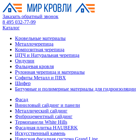
Заказать обратный звонок
8 495 032-77-99
Каталог
Кровельные материалы
Металлочерепица
Композитная черепица
ЦПЧ и Натуральная черепица
Ондулин
Фальцевая кровля
Рулонная черепица и материалы
Софиты Металл и ПВХ
Шифер
Битумные и полимерные материалы для гидроизоляции
Фасад
Виниловый сайдинг и панели
Металлический сайдинг
Фиброцементный сайдинг
Термопанели White Hills
Фасадная плитка HAUBERK
Искусственный камень
Навесная фасадная система Grand Line