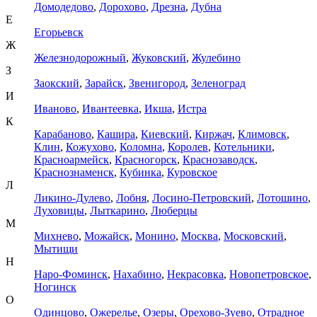
Домодедово
,
Дорохово
,
Дрезна
,
Дубна
Е
Егорьевск
Ж
Железнодорожный
,
Жуковский
,
Жулебино
З
Заокский
,
Зарайск
,
Звенигород
,
Зеленоград
И
Иваново
,
Ивантеевка
,
Икша
,
Истра
К
Карабаново
,
Кашира
,
Киевский
,
Киржач
,
Климовск
,
Клин
,
Кожухово
,
Коломна
,
Королев
,
Котельники
,
Красноармейск
,
Красногорск
,
Краснозаводск
,
Краснознаменск
,
Кубинка
,
Куровское
Л
Ликино-Дулево
,
Лобня
,
Лосино-Петровский
,
Лотошино
,
Луховицы
,
Лыткарино
,
Люберцы
М
Михнево
,
Можайск
,
Монино
,
Москва
,
Московский
,
Мытищи
Н
Наро-Фоминск
,
Нахабино
,
Некрасовка
,
Новопетровское
,
Ногинск
О
Одинцово
,
Ожерелье
,
Озеры
,
Орехово-Зуево
,
Отрадное