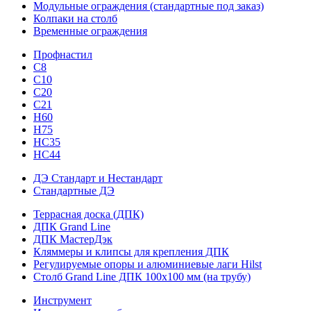
Модульные ограждения (стандартные под заказ)
Колпаки на столб
Временные ограждения
Профнастил
С8
С10
С20
С21
H60
H75
HС35
НС44
ДЭ Стандарт и Нестандарт
Стандартные ДЭ
Террасная доска (ДПК)
ДПК Grand Line
ДПК МастерДэк
Кляммеры и клипсы для крепления ДПК
Регулируемые опоры и алюминиевые лаги Hilst
Столб Grand Line ДПК 100х100 мм (на трубу)
Инструмент