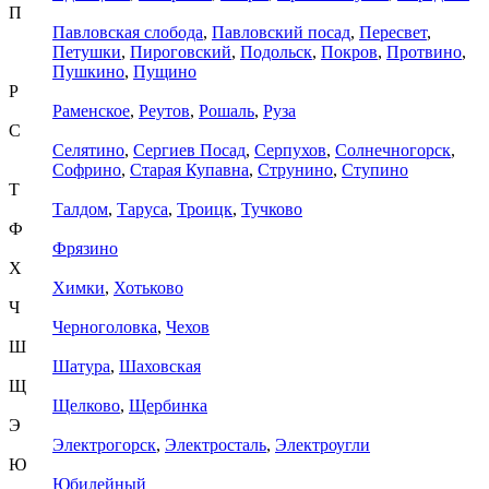
П
Павловская слобода
,
Павловский посад
,
Пересвет
,
Петушки
,
Пироговский
,
Подольск
,
Покров
,
Протвино
,
Пушкино
,
Пущино
Р
Раменское
,
Реутов
,
Рошаль
,
Руза
С
Селятино
,
Сергиев Посад
,
Серпухов
,
Солнечногорск
,
Софрино
,
Старая Купавна
,
Струнино
,
Ступино
Т
Талдом
,
Таруса
,
Троицк
,
Тучково
Ф
Фрязино
Х
Химки
,
Хотьково
Ч
Черноголовка
,
Чехов
Ш
Шатура
,
Шаховская
Щ
Щелково
,
Щербинка
Э
Электрогорск
,
Электросталь
,
Электроугли
Ю
Юбилейный