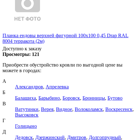
Планка ендовы верхней фигурной 100x100 0,45 Drap RAL
8004 терракота (2м)
Доступно к заказу
Просмотры:
121
Приобрести обустройство кровли по выгодной цене вы
можете в городах:
А
Александров
,
Апрелевка
Б
Балашиха
,
Барыбино
,
Боровск
,
Бронницы
,
Бутово
В
Ватутинки
,
Верея
,
Видное
,
Волоколамск
,
Воскресенск
,
Высоковск
Г
Голицыно
Д
Дедовск
,
Дзержинский
,
Дмитров
,
Долгопрудный
,