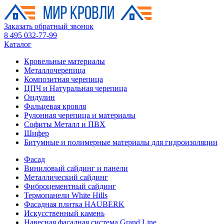
Заказать обратный звонок
8 495 032-77-99
Каталог
Кровельные материалы
Металлочерепица
Композитная черепица
ЦПЧ и Натуральная черепица
Ондулин
Фальцевая кровля
Рулонная черепица и материалы
Софиты Металл и ПВХ
Шифер
Битумные и полимерные материалы для гидроизоляции
Фасад
Виниловый сайдинг и панели
Металлический сайдинг
Фиброцементный сайдинг
Термопанели White Hills
Фасадная плитка HAUBERK
Искусственный камень
Навесная фасадная система Grand Line