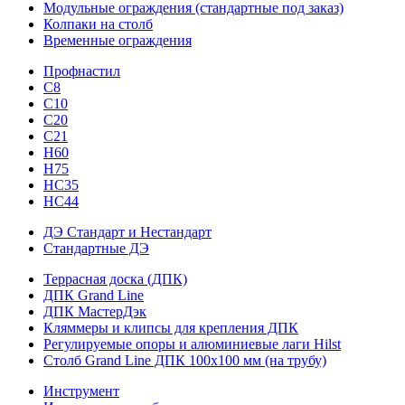
Модульные ограждения (стандартные под заказ)
Колпаки на столб
Временные ограждения
Профнастил
С8
С10
С20
С21
H60
H75
HС35
НС44
ДЭ Стандарт и Нестандарт
Стандартные ДЭ
Террасная доска (ДПК)
ДПК Grand Line
ДПК МастерДэк
Кляммеры и клипсы для крепления ДПК
Регулируемые опоры и алюминиевые лаги Hilst
Столб Grand Line ДПК 100х100 мм (на трубу)
Инструмент