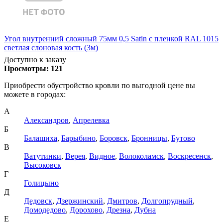
Угол внутренний сложный 75мм 0,5 Satin с пленкой RAL 1015
светлая слоновая кость (3м)
Доступно к заказу
Просмотры:
121
Приобрести обустройство кровли по выгодной цене вы
можете в городах:
А
Александров
,
Апрелевка
Б
Балашиха
,
Барыбино
,
Боровск
,
Бронницы
,
Бутово
В
Ватутинки
,
Верея
,
Видное
,
Волоколамск
,
Воскресенск
,
Высоковск
Г
Голицыно
Д
Дедовск
,
Дзержинский
,
Дмитров
,
Долгопрудный
,
Домодедово
,
Дорохово
,
Дрезна
,
Дубна
Е