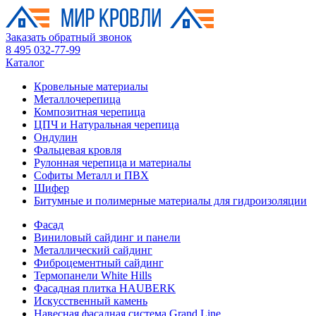
Заказать обратный звонок
8 495 032-77-99
Каталог
Кровельные материалы
Металлочерепица
Композитная черепица
ЦПЧ и Натуральная черепица
Ондулин
Фальцевая кровля
Рулонная черепица и материалы
Софиты Металл и ПВХ
Шифер
Битумные и полимерные материалы для гидроизоляции
Фасад
Виниловый сайдинг и панели
Металлический сайдинг
Фиброцементный сайдинг
Термопанели White Hills
Фасадная плитка HAUBERK
Искусственный камень
Навесная фасадная система Grand Line