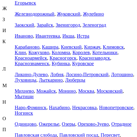
Егорьевск
Ж
Железнодорожный
,
Жуковский
,
Жулебино
З
Заокский
,
Зарайск
,
Звенигород
,
Зеленоград
И
Иваново
,
Ивантеевка
,
Икша
,
Истра
К
Карабаново
,
Кашира
,
Киевский
,
Киржач
,
Климовск
,
Клин
,
Кожухово
,
Коломна
,
Королев
,
Котельники
,
Красноармейск
,
Красногорск
,
Краснозаводск
,
Краснознаменск
,
Кубинка
,
Куровское
Л
Ликино-Дулево
,
Лобня
,
Лосино-Петровский
,
Лотошино
,
Луховицы
,
Лыткарино
,
Люберцы
М
Михнево
,
Можайск
,
Монино
,
Москва
,
Московский
,
Мытищи
Н
Наро-Фоминск
,
Нахабино
,
Некрасовка
,
Новопетровское
,
Ногинск
О
Одинцово
,
Ожерелье
,
Озеры
,
Орехово-Зуево
,
Отрадное
П
Павловская слобода
,
Павловский посад
,
Пересвет
,