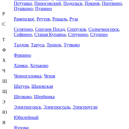
Петушки
,
Пироговский
,
Подольск
,
Покров
,
Протвино
,
Пушкино
,
Пущино
Р
Раменское
,
Реутов
,
Рошаль
,
Руза
С
Селятино
,
Сергиев Посад
,
Серпухов
,
Солнечногорск
,
Софрино
,
Старая Купавна
,
Струнино
,
Ступино
Т
Талдом
,
Таруса
,
Троицк
,
Тучково
Ф
Фрязино
Х
Химки
,
Хотьково
Ч
Черноголовка
,
Чехов
Ш
Шатура
,
Шаховская
Щ
Щелково
,
Щербинка
Э
Электрогорск
,
Электросталь
,
Электроугли
Ю
Юбилейный
Я
Яхрома