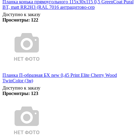
Планка конька прямоугольного 115х30х115 0,5 GreenCoat Pural
BT, matt RR2Н3 (RAL 7016 антрацитово-сер
Доступно к заказу
Просмотры:
122
Планка П-образная БХ new 0,45 Print Elite Cherry Wood
TwinColor (3м)
Доступно к заказу
Просмотры:
123