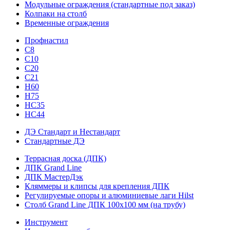
Модульные ограждения (стандартные под заказ)
Колпаки на столб
Временные ограждения
Профнастил
С8
С10
С20
С21
H60
H75
HС35
НС44
ДЭ Стандарт и Нестандарт
Стандартные ДЭ
Террасная доска (ДПК)
ДПК Grand Line
ДПК МастерДэк
Кляммеры и клипсы для крепления ДПК
Регулируемые опоры и алюминиевые лаги Hilst
Столб Grand Line ДПК 100х100 мм (на трубу)
Инструмент