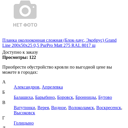
Планка околооконная сложная (Блок-хаус, Экобрус) Grand
Line 200х50х25 0,5 PurPro Matt 275 RAL 8017 ш
Доступно к заказу
Просмотры:
122
Приобрести обустройство кровли по выгодной цене вы
можете в городах:
А
Александров
,
Апрелевка
Б
Балашиха
,
Барыбино
,
Боровск
,
Бронницы
,
Бутово
В
Ватутинки
,
Верея
,
Видное
,
Волоколамск
,
Воскресенск
,
Высоковск
Г
Голицыно