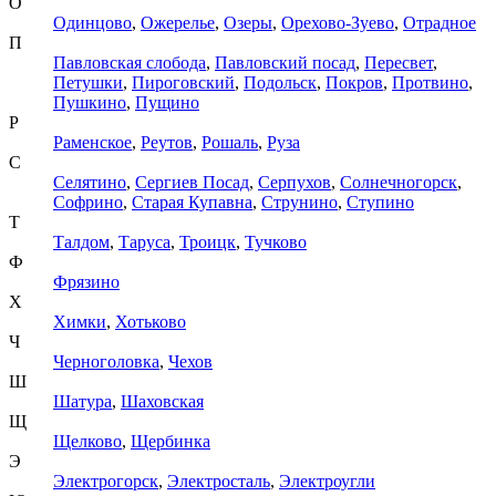
О
Одинцово
,
Ожерелье
,
Озеры
,
Орехово-Зуево
,
Отрадное
П
Павловская слобода
,
Павловский посад
,
Пересвет
,
Петушки
,
Пироговский
,
Подольск
,
Покров
,
Протвино
,
Пушкино
,
Пущино
Р
Раменское
,
Реутов
,
Рошаль
,
Руза
С
Селятино
,
Сергиев Посад
,
Серпухов
,
Солнечногорск
,
Софрино
,
Старая Купавна
,
Струнино
,
Ступино
Т
Талдом
,
Таруса
,
Троицк
,
Тучково
Ф
Фрязино
Х
Химки
,
Хотьково
Ч
Черноголовка
,
Чехов
Ш
Шатура
,
Шаховская
Щ
Щелково
,
Щербинка
Э
Электрогорск
,
Электросталь
,
Электроугли