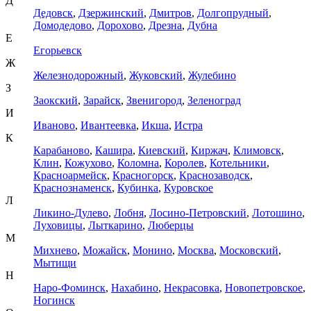
Д
Дедовск
,
Дзержинский
,
Дмитров
,
Долгопрудный
,
Домодедово
,
Дорохово
,
Дрезна
,
Дубна
Е
Егорьевск
Ж
Железнодорожный
,
Жуковский
,
Жулебино
З
Заокский
,
Зарайск
,
Звенигород
,
Зеленоград
И
Иваново
,
Ивантеевка
,
Икша
,
Истра
К
Карабаново
,
Кашира
,
Киевский
,
Киржач
,
Климовск
,
Клин
,
Кожухово
,
Коломна
,
Королев
,
Котельники
,
Красноармейск
,
Красногорск
,
Краснозаводск
,
Краснознаменск
,
Кубинка
,
Куровское
Л
Ликино-Дулево
,
Лобня
,
Лосино-Петровский
,
Лотошино
,
Луховицы
,
Лыткарино
,
Люберцы
М
Михнево
,
Можайск
,
Монино
,
Москва
,
Московский
,
Мытищи
Н
Наро-Фоминск
,
Нахабино
,
Некрасовка
,
Новопетровское
,
Ногинск