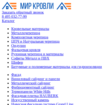
Заказать обратный звонок
8 495 032-77-99
Каталог
Кровельные материалы
Металлочерепица
Композитная черепица
ЦПЧ и Натуральная черепица
Ондулин
Фальцевая кровля
Рулонная черепица и материалы
Софиты Металл и ПВХ
Шифер
Битумные и полимерные материалы для гидроизоляции
Фасад
Виниловый сайдинг и панели
Металлический сайдинг
Фиброцементный сайдинг
Термопанели White Hills
Фасадная плитка HAUBERK
Искусственный камень
Навесная фасадная система Grand Line