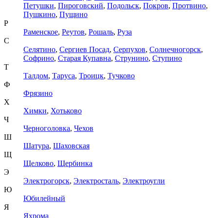
Петушки
,
Пироговский
,
Подольск
,
Покров
,
Протвино
,
Пушкино
,
Пущино
Р
Раменское
,
Реутов
,
Рошаль
,
Руза
С
Селятино
,
Сергиев Посад
,
Серпухов
,
Солнечногорск
,
Софрино
,
Старая Купавна
,
Струнино
,
Ступино
Т
Талдом
,
Таруса
,
Троицк
,
Тучково
Ф
Фрязино
Х
Химки
,
Хотьково
Ч
Черноголовка
,
Чехов
Ш
Шатура
,
Шаховская
Щ
Щелково
,
Щербинка
Э
Электрогорск
,
Электросталь
,
Электроугли
Ю
Юбилейный
Я
Яхрома