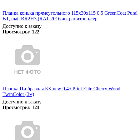
Планка конька прямоугольного 115х30х115 0,5 GreenCoat Pural
BT, matt RR2Н3 (RAL 7016 антрацитово-сер
Доступно к заказу
Просмотры:
122
Планка П-образная БХ new 0,45 Print Elite Cherry Wood
TwinColor (3м)
Доступно к заказу
Просмотры:
123