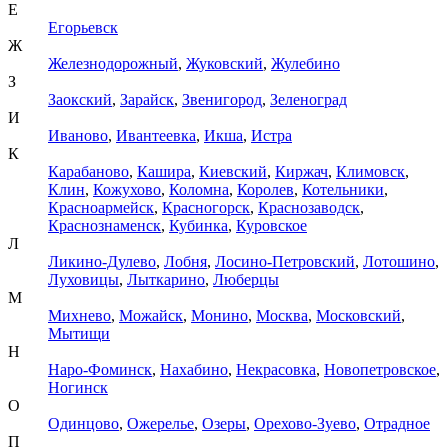
Е
Егорьевск
Ж
Железнодорожный
,
Жуковский
,
Жулебино
З
Заокский
,
Зарайск
,
Звенигород
,
Зеленоград
И
Иваново
,
Ивантеевка
,
Икша
,
Истра
К
Карабаново
,
Кашира
,
Киевский
,
Киржач
,
Климовск
,
Клин
,
Кожухово
,
Коломна
,
Королев
,
Котельники
,
Красноармейск
,
Красногорск
,
Краснозаводск
,
Краснознаменск
,
Кубинка
,
Куровское
Л
Ликино-Дулево
,
Лобня
,
Лосино-Петровский
,
Лотошино
,
Луховицы
,
Лыткарино
,
Люберцы
М
Михнево
,
Можайск
,
Монино
,
Москва
,
Московский
,
Мытищи
Н
Наро-Фоминск
,
Нахабино
,
Некрасовка
,
Новопетровское
,
Ногинск
О
Одинцово
,
Ожерелье
,
Озеры
,
Орехово-Зуево
,
Отрадное
П