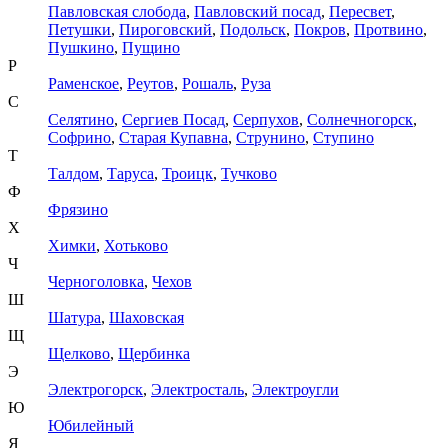
Павловская слобода
,
Павловский посад
,
Пересвет
,
Петушки
,
Пироговский
,
Подольск
,
Покров
,
Протвино
,
Пушкино
,
Пущино
Р
Раменское
,
Реутов
,
Рошаль
,
Руза
С
Селятино
,
Сергиев Посад
,
Серпухов
,
Солнечногорск
,
Софрино
,
Старая Купавна
,
Струнино
,
Ступино
Т
Талдом
,
Таруса
,
Троицк
,
Тучково
Ф
Фрязино
Х
Химки
,
Хотьково
Ч
Черноголовка
,
Чехов
Ш
Шатура
,
Шаховская
Щ
Щелково
,
Щербинка
Э
Электрогорск
,
Электросталь
,
Электроугли
Ю
Юбилейный
Я