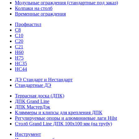
Модульные ограждения (стандартные под заказ)
Колпаки на столб
Временные ограждения
Профнастил
С8
С10
С20
С21
H60
H75
HС35
НС44
ДЭ Стандарт и Нестандарт
Стандартные ДЭ
Террасная доска (ДПК)
ДПК Grand Line
ДПК МастерДэк
Кляммеры и клипсы для крепления ДПК
Регулируемые опоры и алюминиевые лаги Hilst
Столб Grand Line ДПК 100х100 мм (на трубу)
Инструмент