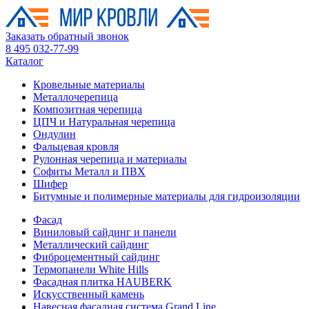
Заказать обратный звонок
8 495 032-77-99
Каталог
Кровельные материалы
Металлочерепица
Композитная черепица
ЦПЧ и Натуральная черепица
Ондулин
Фальцевая кровля
Рулонная черепица и материалы
Софиты Металл и ПВХ
Шифер
Битумные и полимерные материалы для гидроизоляции
Фасад
Виниловый сайдинг и панели
Металлический сайдинг
Фиброцементный сайдинг
Термопанели White Hills
Фасадная плитка HAUBERK
Искусственный камень
Навесная фасадная система Grand Line