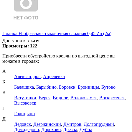
Планка Н-образная стыковочная сложная 0,45 Zn (2м)
Доступно к заказу
Просмотры:
122
Приобрести обустройство кровли по выгодной цене вы
можете в городах:
А
Александров
,
Апрелевка
Б
Балашиха
,
Барыбино
,
Боровск
,
Бронницы
,
Бутово
В
Ватутинки
,
Верея
,
Видное
,
Волоколамск
,
Воскресенск
,
Высоковск
Г
Голицыно
Д
Дедовск
,
Дзержинский
,
Дмитров
,
Долгопрудный
,
Домодедово
,
Дорохово
,
Дрезна
,
Дубна