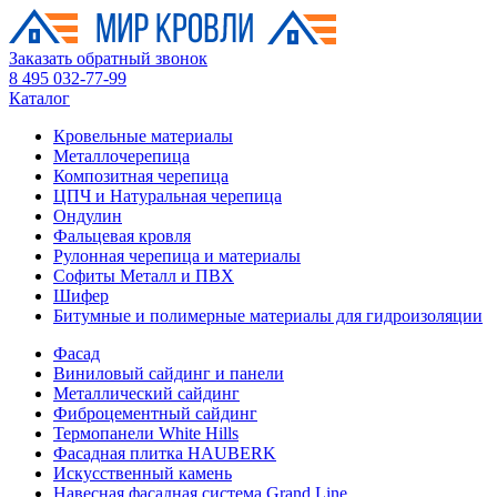
Заказать обратный звонок
8 495 032-77-99
Каталог
Кровельные материалы
Металлочерепица
Композитная черепица
ЦПЧ и Натуральная черепица
Ондулин
Фальцевая кровля
Рулонная черепица и материалы
Софиты Металл и ПВХ
Шифер
Битумные и полимерные материалы для гидроизоляции
Фасад
Виниловый сайдинг и панели
Металлический сайдинг
Фиброцементный сайдинг
Термопанели White Hills
Фасадная плитка HAUBERK
Искусственный камень
Навесная фасадная система Grand Line