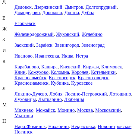
Д
Дедовск
,
Дзержинский
,
Дмитров
,
Долгопрудный
,
Домодедово
,
Дорохово
,
Дрезна
,
Дубна
Е
Егорьевск
Ж
Железнодорожный
,
Жуковский
,
Жулебино
З
Заокский
,
Зарайск
,
Звенигород
,
Зеленоград
И
Иваново
,
Ивантеевка
,
Икша
,
Истра
К
Карабаново
,
Кашира
,
Киевский
,
Киржач
,
Климовск
,
Клин
,
Кожухово
,
Коломна
,
Королев
,
Котельники
,
Красноармейск
,
Красногорск
,
Краснозаводск
,
Краснознаменск
,
Кубинка
,
Куровское
Л
Ликино-Дулево
,
Лобня
,
Лосино-Петровский
,
Лотошино
,
Луховицы
,
Лыткарино
,
Люберцы
М
Михнево
,
Можайск
,
Монино
,
Москва
,
Московский
,
Мытищи
Н
Наро-Фоминск
,
Нахабино
,
Некрасовка
,
Новопетровское
,
Ногинск