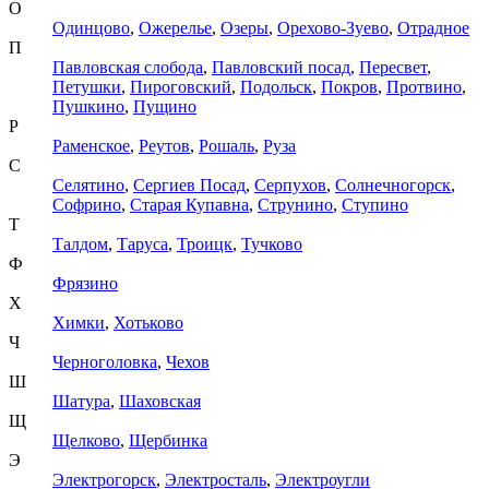
О
Одинцово
,
Ожерелье
,
Озеры
,
Орехово-Зуево
,
Отрадное
П
Павловская слобода
,
Павловский посад
,
Пересвет
,
Петушки
,
Пироговский
,
Подольск
,
Покров
,
Протвино
,
Пушкино
,
Пущино
Р
Раменское
,
Реутов
,
Рошаль
,
Руза
С
Селятино
,
Сергиев Посад
,
Серпухов
,
Солнечногорск
,
Софрино
,
Старая Купавна
,
Струнино
,
Ступино
Т
Талдом
,
Таруса
,
Троицк
,
Тучково
Ф
Фрязино
Х
Химки
,
Хотьково
Ч
Черноголовка
,
Чехов
Ш
Шатура
,
Шаховская
Щ
Щелково
,
Щербинка
Э
Электрогорск
,
Электросталь
,
Электроугли