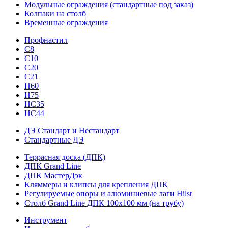
Модульные ограждения (стандартные под заказ)
Колпаки на столб
Временные ограждения
Профнастил
С8
С10
С20
С21
H60
H75
HС35
НС44
ДЭ Стандарт и Нестандарт
Стандартные ДЭ
Террасная доска (ДПК)
ДПК Grand Line
ДПК МастерДэк
Кляммеры и клипсы для крепления ДПК
Регулируемые опоры и алюминиевые лаги Hilst
Столб Grand Line ДПК 100х100 мм (на трубу)
Инструмент