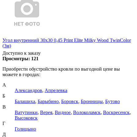
Угол внутренний 30х30 0,45 Print Elite Milky Wood TwinColor
(3м)
Доступно к заказу
Просмотры:
121
Приобрести обустройство кровли по выгодной цене вы
можете в городах:
А
Александров
,
Апрелевка
Б
Балашиха
,
Барыбино
,
Боровск
,
Бронницы
,
Бутово
В
Ватутинки
,
Верея
,
Видное
,
Волоколамск
,
Воскресенск
,
Высоковск
Г
Голицыно
Д