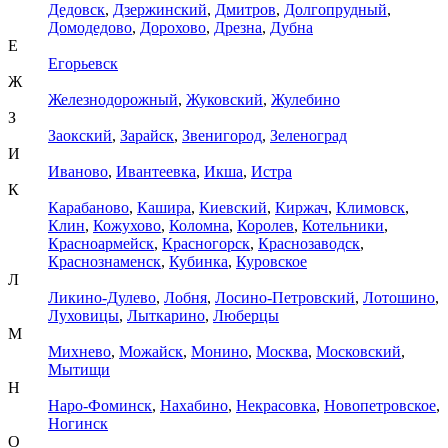
Дедовск
,
Дзержинский
,
Дмитров
,
Долгопрудный
,
Домодедово
,
Дорохово
,
Дрезна
,
Дубна
Е
Егорьевск
Ж
Железнодорожный
,
Жуковский
,
Жулебино
З
Заокский
,
Зарайск
,
Звенигород
,
Зеленоград
И
Иваново
,
Ивантеевка
,
Икша
,
Истра
К
Карабаново
,
Кашира
,
Киевский
,
Киржач
,
Климовск
,
Клин
,
Кожухово
,
Коломна
,
Королев
,
Котельники
,
Красноармейск
,
Красногорск
,
Краснозаводск
,
Краснознаменск
,
Кубинка
,
Куровское
Л
Ликино-Дулево
,
Лобня
,
Лосино-Петровский
,
Лотошино
,
Луховицы
,
Лыткарино
,
Люберцы
М
Михнево
,
Можайск
,
Монино
,
Москва
,
Московский
,
Мытищи
Н
Наро-Фоминск
,
Нахабино
,
Некрасовка
,
Новопетровское
,
Ногинск
О