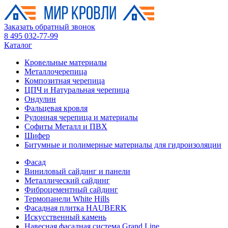
Заказать обратный звонок
8 495 032-77-99
Каталог
Кровельные материалы
Металлочерепица
Композитная черепица
ЦПЧ и Натуральная черепица
Ондулин
Фальцевая кровля
Рулонная черепица и материалы
Софиты Металл и ПВХ
Шифер
Битумные и полимерные материалы для гидроизоляции
Фасад
Виниловый сайдинг и панели
Металлический сайдинг
Фиброцементный сайдинг
Термопанели White Hills
Фасадная плитка HAUBERK
Искусственный камень
Навесная фасадная система Grand Line