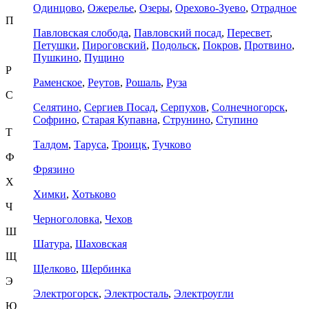
Одинцово
,
Ожерелье
,
Озеры
,
Орехово-Зуево
,
Отрадное
П
Павловская слобода
,
Павловский посад
,
Пересвет
,
Петушки
,
Пироговский
,
Подольск
,
Покров
,
Протвино
,
Пушкино
,
Пущино
Р
Раменское
,
Реутов
,
Рошаль
,
Руза
С
Селятино
,
Сергиев Посад
,
Серпухов
,
Солнечногорск
,
Софрино
,
Старая Купавна
,
Струнино
,
Ступино
Т
Талдом
,
Таруса
,
Троицк
,
Тучково
Ф
Фрязино
Х
Химки
,
Хотьково
Ч
Черноголовка
,
Чехов
Ш
Шатура
,
Шаховская
Щ
Щелково
,
Щербинка
Э
Электрогорск
,
Электросталь
,
Электроугли
Ю