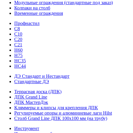
Модульные ограждения (стандартные под заказ)
Колпаки на столб
Временные ограждения
Профнастил
С8
С10
С20
С21
H60
H75
HС35
НС44
ДЭ Стандарт и Нестандарт
Стандартные ДЭ
Террасная доска (ДПК)
ДПК Grand Line
ДПК МастерДэк
Кляммеры и клипсы для крепления ДПК
Регулируемые опоры и алюминиевые лаги Hilst
Столб Grand Line ДПК 100х100 мм (на трубу)
Инструмент