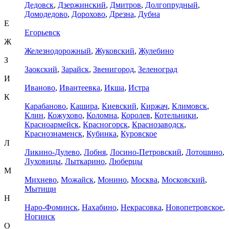
Дедовск
,
Дзержинский
,
Дмитров
,
Долгопрудный
,
Домодедово
,
Дорохово
,
Дрезна
,
Дубна
Е
Егорьевск
Ж
Железнодорожный
,
Жуковский
,
Жулебино
З
Заокский
,
Зарайск
,
Звенигород
,
Зеленоград
И
Иваново
,
Ивантеевка
,
Икша
,
Истра
К
Карабаново
,
Кашира
,
Киевский
,
Киржач
,
Климовск
,
Клин
,
Кожухово
,
Коломна
,
Королев
,
Котельники
,
Красноармейск
,
Красногорск
,
Краснозаводск
,
Краснознаменск
,
Кубинка
,
Куровское
Л
Ликино-Дулево
,
Лобня
,
Лосино-Петровский
,
Лотошино
,
Луховицы
,
Лыткарино
,
Люберцы
М
Михнево
,
Можайск
,
Монино
,
Москва
,
Московский
,
Мытищи
Н
Наро-Фоминск
,
Нахабино
,
Некрасовка
,
Новопетровское
,
Ногинск
О