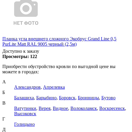
Планка угла внешнего сложного Экобрус Grand Line 0,5
PurLite Matt RAL 9005 черный (2,5м)
Доступно к заказу
Просмотры:
122
Приобрести обустройство кровли по выгодной цене вы
можете в городах:
А
Александров
,
Апрелевка
Б
Балашиха
,
Барыбино
,
Боровск
,
Бронницы
,
Бутово
В
Ватутинки
,
Верея
,
Видное
,
Волоколамск
,
Воскресенск
,
Высоковск
Г
Голицыно
Д