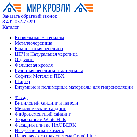
Заказать обратный звонок
8 495 032-77-99
Каталог
Кровельные материалы
Металлочерепица
Композитная черепица
ЦПЧ и Натуральная черепица
Ондулин
Фальцевая кровля
Рулонная черепица и материалы
Софиты Металл и ПВХ
Шифер
Битумные и полимерные материалы для гидроизоляции
Фасад
Виниловый сайдинг и панели
Металлический сайдинг
Фиброцементный сайдинг
Термопанели White Hills
Фасадная плитка HAUBERK
Искусственный камень
Навесная фасадная система Grand Line