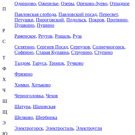
Одинцово
,
Ожерелье
,
Озеры
,
Орехово-Зуево
,
Отрадное
П
Павловская слобода
,
Павловский посад
,
Пересвет
,
Петушки
,
Пироговский
,
Подольск
,
Покров
,
Протвино
,
Пушкино
,
Пущино
Р
Раменское
,
Реутов
,
Рошаль
,
Руза
С
Селятино
,
Сергиев Посад
,
Серпухов
,
Солнечногорск
,
Софрино
,
Старая Купавна
,
Струнино
,
Ступино
Т
Талдом
,
Таруса
,
Троицк
,
Тучково
Ф
Фрязино
Х
Химки
,
Хотьково
Ч
Черноголовка
,
Чехов
Ш
Шатура
,
Шаховская
Щ
Щелково
,
Щербинка
Э
Электрогорск
,
Электросталь
,
Электроугли
Ю