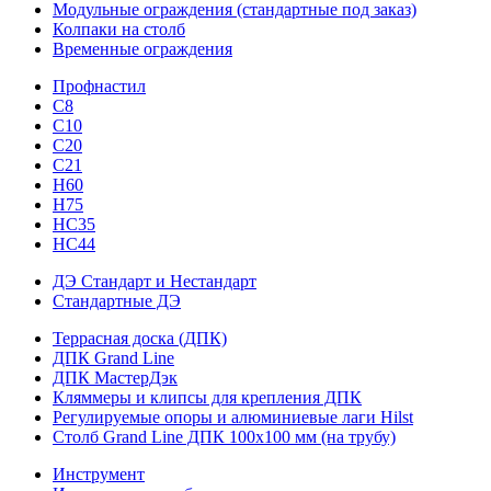
Модульные ограждения (стандартные под заказ)
Колпаки на столб
Временные ограждения
Профнастил
С8
С10
С20
С21
H60
H75
HС35
НС44
ДЭ Стандарт и Нестандарт
Стандартные ДЭ
Террасная доска (ДПК)
ДПК Grand Line
ДПК МастерДэк
Кляммеры и клипсы для крепления ДПК
Регулируемые опоры и алюминиевые лаги Hilst
Столб Grand Line ДПК 100х100 мм (на трубу)
Инструмент