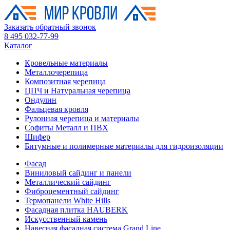
Заказать обратный звонок
8 495 032-77-99
Каталог
Кровельные материалы
Металлочерепица
Композитная черепица
ЦПЧ и Натуральная черепица
Ондулин
Фальцевая кровля
Рулонная черепица и материалы
Софиты Металл и ПВХ
Шифер
Битумные и полимерные материалы для гидроизоляции
Фасад
Виниловый сайдинг и панели
Металлический сайдинг
Фиброцементный сайдинг
Термопанели White Hills
Фасадная плитка HAUBERK
Искусственный камень
Навесная фасадная система Grand Line