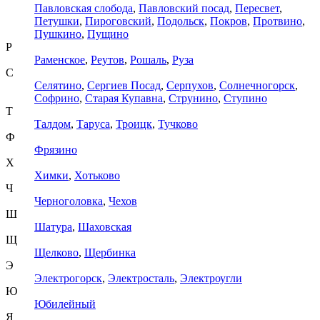
Павловская слобода
,
Павловский посад
,
Пересвет
,
Петушки
,
Пироговский
,
Подольск
,
Покров
,
Протвино
,
Пушкино
,
Пущино
Р
Раменское
,
Реутов
,
Рошаль
,
Руза
С
Селятино
,
Сергиев Посад
,
Серпухов
,
Солнечногорск
,
Софрино
,
Старая Купавна
,
Струнино
,
Ступино
Т
Талдом
,
Таруса
,
Троицк
,
Тучково
Ф
Фрязино
Х
Химки
,
Хотьково
Ч
Черноголовка
,
Чехов
Ш
Шатура
,
Шаховская
Щ
Щелково
,
Щербинка
Э
Электрогорск
,
Электросталь
,
Электроугли
Ю
Юбилейный
Я