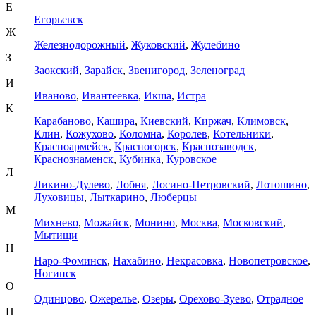
Е
Егорьевск
Ж
Железнодорожный
,
Жуковский
,
Жулебино
З
Заокский
,
Зарайск
,
Звенигород
,
Зеленоград
И
Иваново
,
Ивантеевка
,
Икша
,
Истра
К
Карабаново
,
Кашира
,
Киевский
,
Киржач
,
Климовск
,
Клин
,
Кожухово
,
Коломна
,
Королев
,
Котельники
,
Красноармейск
,
Красногорск
,
Краснозаводск
,
Краснознаменск
,
Кубинка
,
Куровское
Л
Ликино-Дулево
,
Лобня
,
Лосино-Петровский
,
Лотошино
,
Луховицы
,
Лыткарино
,
Люберцы
М
Михнево
,
Можайск
,
Монино
,
Москва
,
Московский
,
Мытищи
Н
Наро-Фоминск
,
Нахабино
,
Некрасовка
,
Новопетровское
,
Ногинск
О
Одинцово
,
Ожерелье
,
Озеры
,
Орехово-Зуево
,
Отрадное
П