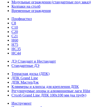
Модульные ограждения (стандартные под заказ)
Колпаки на столб
Временные ограждения
Профнастил
С8
С10
С20
С21
H60
H75
HС35
НС44
ДЭ Стандарт и Нестандарт
Стандартные ДЭ
Террасная доска (ДПК)
ДПК Grand Line
ДПК МастерДэк
Кляммеры и клипсы для крепления ДПК
Регулируемые опоры и алюминиевые лаги Hilst
Столб Grand Line ДПК 100х100 мм (на трубу)
Инструмент