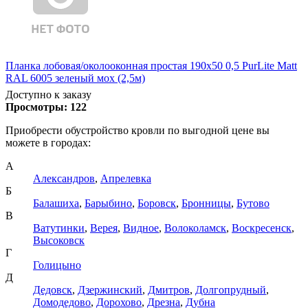
Планка лобовая/околооконная простая 190х50 0,5 PurLite Matt
RAL 6005 зеленый мох (2,5м)
Доступно к заказу
Просмотры:
122
Приобрести обустройство кровли по выгодной цене вы
можете в городах:
А
Александров
,
Апрелевка
Б
Балашиха
,
Барыбино
,
Боровск
,
Бронницы
,
Бутово
В
Ватутинки
,
Верея
,
Видное
,
Волоколамск
,
Воскресенск
,
Высоковск
Г
Голицыно
Д
Дедовск
,
Дзержинский
,
Дмитров
,
Долгопрудный
,
Домодедово
,
Дорохово
,
Дрезна
,
Дубна