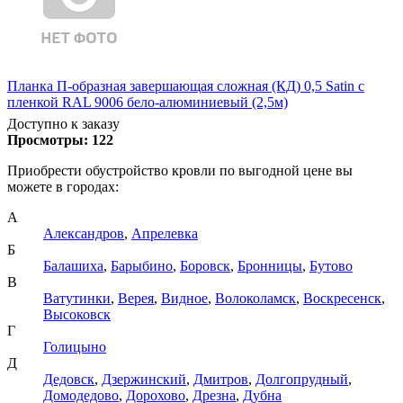
Планка П-образная завершающая сложная (КД) 0,5 Satin с
пленкой RAL 9006 бело-алюминиевый (2,5м)
Доступно к заказу
Просмотры:
122
Приобрести обустройство кровли по выгодной цене вы
можете в городах:
А
Александров
,
Апрелевка
Б
Балашиха
,
Барыбино
,
Боровск
,
Бронницы
,
Бутово
В
Ватутинки
,
Верея
,
Видное
,
Волоколамск
,
Воскресенск
,
Высоковск
Г
Голицыно
Д
Дедовск
,
Дзержинский
,
Дмитров
,
Долгопрудный
,
Домодедово
,
Дорохово
,
Дрезна
,
Дубна