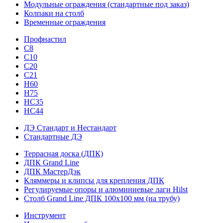
Модульные ограждения (стандартные под заказ)
Колпаки на столб
Временные ограждения
Профнастил
С8
С10
С20
С21
H60
H75
HС35
НС44
ДЭ Стандарт и Нестандарт
Стандартные ДЭ
Террасная доска (ДПК)
ДПК Grand Line
ДПК МастерДэк
Кляммеры и клипсы для крепления ДПК
Регулируемые опоры и алюминиевые лаги Hilst
Столб Grand Line ДПК 100х100 мм (на трубу)
Инструмент