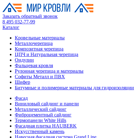
Заказать обратный звонок
8 495 032-77-99
Каталог
Кровельные материалы
Металлочерепица
Композитная черепица
ЦПЧ и Натуральная черепица
Ондулин
Фальцевая кровля
Рулонная черепица и материалы
Софиты Металл и ПВХ
Шифер
Битумные и полимерные материалы для гидроизоляции
Фасад
Виниловый сайдинг и панели
Металлический сайдинг
Фиброцементный сайдинг
Термопанели White Hills
Фасадная плитка HAUBERK
Искусственный камень
Навесная фасадная система Grand Line