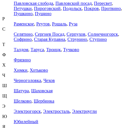
Павловская слобода
,
Павловский посад
,
Пересвет
,
Петушки
,
Пироговский
,
Подольск
,
Покров
,
Протвино
,
Пушкино
,
Пущино
Р
Раменское
,
Реутов
,
Рошаль
,
Руза
С
Селятино
,
Сергиев Посад
,
Серпухов
,
Солнечногорск
,
Софрино
,
Старая Купавна
,
Струнино
,
Ступино
Т
Талдом
,
Таруса
,
Троицк
,
Тучково
Ф
Фрязино
Х
Химки
,
Хотьково
Ч
Черноголовка
,
Чехов
Ш
Шатура
,
Шаховская
Щ
Щелково
,
Щербинка
Э
Электрогорск
,
Электросталь
,
Электроугли
Ю
Юбилейный
Я