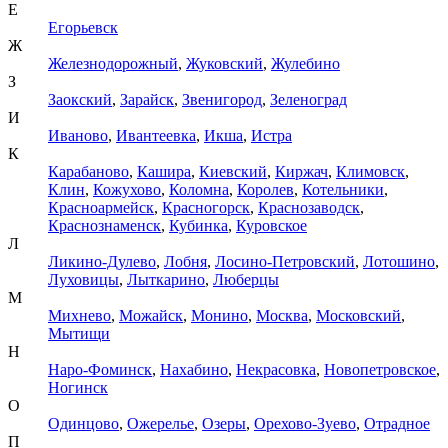
Е
Егорьевск
Ж
Железнодорожный
,
Жуковский
,
Жулебино
З
Заокский
,
Зарайск
,
Звенигород
,
Зеленоград
И
Иваново
,
Ивантеевка
,
Икша
,
Истра
К
Карабаново
,
Кашира
,
Киевский
,
Киржач
,
Климовск
,
Клин
,
Кожухово
,
Коломна
,
Королев
,
Котельники
,
Красноармейск
,
Красногорск
,
Краснозаводск
,
Краснознаменск
,
Кубинка
,
Куровское
Л
Ликино-Дулево
,
Лобня
,
Лосино-Петровский
,
Лотошино
,
Луховицы
,
Лыткарино
,
Люберцы
М
Михнево
,
Можайск
,
Монино
,
Москва
,
Московский
,
Мытищи
Н
Наро-Фоминск
,
Нахабино
,
Некрасовка
,
Новопетровское
,
Ногинск
О
Одинцово
,
Ожерелье
,
Озеры
,
Орехово-Зуево
,
Отрадное
П