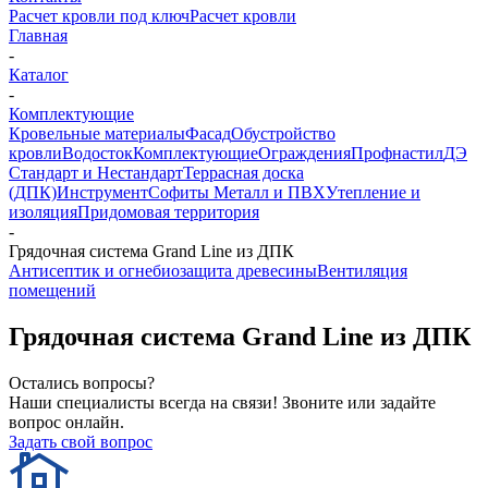
Расчет кровли под ключ
Расчет кровли
Главная
-
Каталог
-
Комплектующие
Кровельные материалы
Фасад
Обустройство
кровли
Водосток
Комплектующие
Ограждения
Профнастил
ДЭ
Стандарт и Нестандарт
Террасная доска
(ДПК)
Инструмент
Софиты Металл и ПВХ
Утепление и
изоляция
Придомовая территория
-
Грядочная система Grand Line из ДПК
Антисептик и огнебиозащита древесины
Вентиляция
помещений
Грядочная система Grand Line из ДПК
Остались вопросы?
Наши специалисты всегда на связи! Звоните или задайте
вопрос онлайн.
Задать свой вопрос