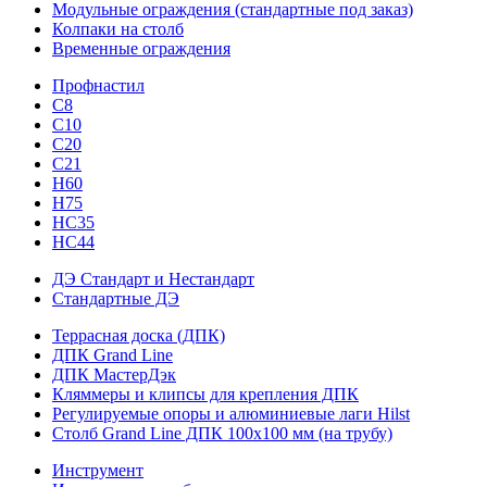
Модульные ограждения (стандартные под заказ)
Колпаки на столб
Временные ограждения
Профнастил
С8
С10
С20
С21
H60
H75
HС35
НС44
ДЭ Стандарт и Нестандарт
Стандартные ДЭ
Террасная доска (ДПК)
ДПК Grand Line
ДПК МастерДэк
Кляммеры и клипсы для крепления ДПК
Регулируемые опоры и алюминиевые лаги Hilst
Столб Grand Line ДПК 100х100 мм (на трубу)
Инструмент