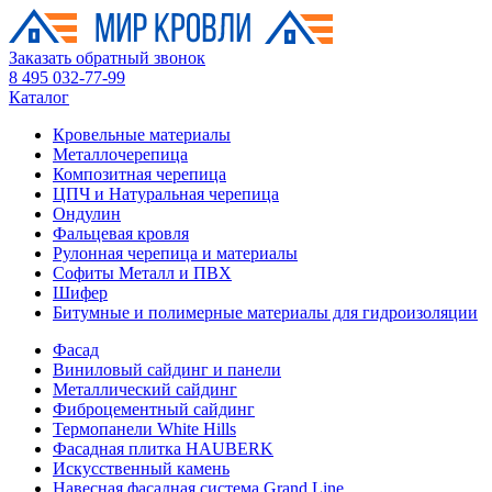
Заказать обратный звонок
8 495 032-77-99
Каталог
Кровельные материалы
Металлочерепица
Композитная черепица
ЦПЧ и Натуральная черепица
Ондулин
Фальцевая кровля
Рулонная черепица и материалы
Софиты Металл и ПВХ
Шифер
Битумные и полимерные материалы для гидроизоляции
Фасад
Виниловый сайдинг и панели
Металлический сайдинг
Фиброцементный сайдинг
Термопанели White Hills
Фасадная плитка HAUBERK
Искусственный камень
Навесная фасадная система Grand Line