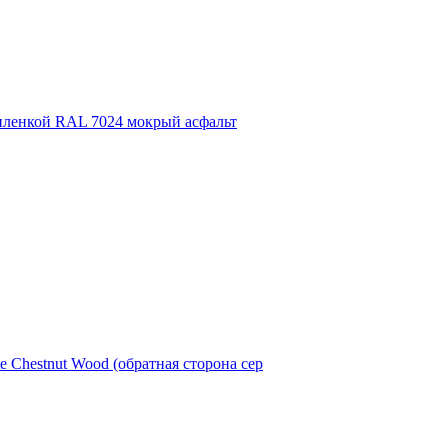
 пленкой RAL 7024 мокрый асфальт
te Chestnut Wood (обратная сторона сер