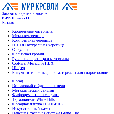
Заказать обратный звонок
8 495 032-77-99
Каталог
Кровельные материалы
Металлочерепица
Композитная черепица
ЦПЧ и Натуральная черепица
Ондулин
Фальцевая кровля
Рулонная черепица и материалы
Софиты Металл и ПВХ
Шифер
Битумные и полимерные материалы для гидроизоляции
Фасад
Виниловый сайдинг и панели
Металлический сайдинг
Фиброцементный сайдинг
Термопанели White Hills
Фасадная плитка HAUBERK
Искусственный камень
Навесная фасадная система Grand Line