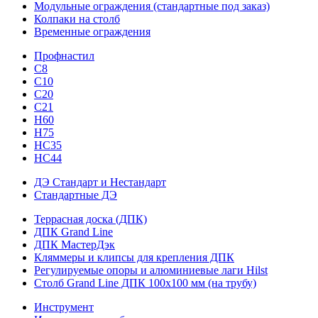
Модульные ограждения (стандартные под заказ)
Колпаки на столб
Временные ограждения
Профнастил
С8
С10
С20
С21
H60
H75
HС35
НС44
ДЭ Стандарт и Нестандарт
Стандартные ДЭ
Террасная доска (ДПК)
ДПК Grand Line
ДПК МастерДэк
Кляммеры и клипсы для крепления ДПК
Регулируемые опоры и алюминиевые лаги Hilst
Столб Grand Line ДПК 100х100 мм (на трубу)
Инструмент