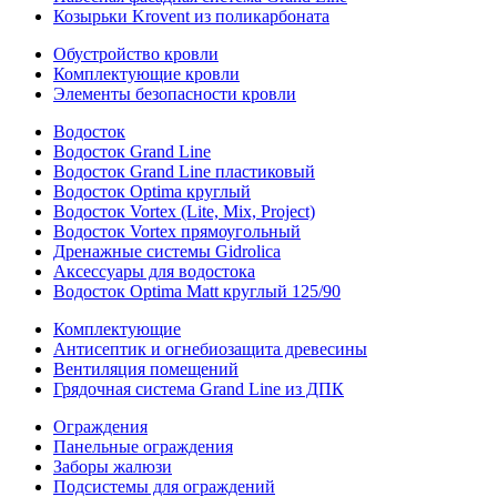
Козырьки Krovent из поликарбоната
Обустройство кровли
Комплектующие кровли
Элементы безопасности кровли
Водосток
Водосток Grand Line
Водосток Grand Line пластиковый
Водосток Optima круглый
Водосток Vortex (Lite, Mix, Project)
Водосток Vortex прямоугольный
Дренажные системы Gidrolica
Аксессуары для водостока
Водосток Optima Matt круглый 125/90
Комплектующие
Антисептик и огнебиозащита древесины
Вентиляция помещений
Грядочная система Grand Line из ДПК
Ограждения
Панельные ограждения
Заборы жалюзи
Подсистемы для ограждений