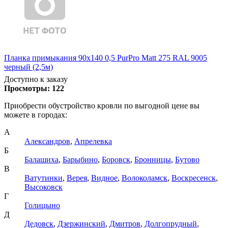
Планка примыкания 90х140 0,5 PurPro Matt 275 RAL 9005
черный (2,5м)
Доступно к заказу
Просмотры:
122
Приобрести обустройство кровли по выгодной цене вы
можете в городах:
А
Александров
,
Апрелевка
Б
Балашиха
,
Барыбино
,
Боровск
,
Бронницы
,
Бутово
В
Ватутинки
,
Верея
,
Видное
,
Волоколамск
,
Воскресенск
,
Высоковск
Г
Голицыно
Д
Дедовск
,
Дзержинский
,
Дмитров
,
Долгопрудный
,