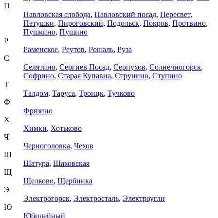
П
Павловская слобода
,
Павловский посад
,
Пересвет
,
Петушки
,
Пироговский
,
Подольск
,
Покров
,
Протвино
,
Пушкино
,
Пущино
Р
Раменское
,
Реутов
,
Рошаль
,
Руза
С
Селятино
,
Сергиев Посад
,
Серпухов
,
Солнечногорск
,
Софрино
,
Старая Купавна
,
Струнино
,
Ступино
Т
Талдом
,
Таруса
,
Троицк
,
Тучково
Ф
Фрязино
Х
Химки
,
Хотьково
Ч
Черноголовка
,
Чехов
Ш
Шатура
,
Шаховская
Щ
Щелково
,
Щербинка
Э
Электрогорск
,
Электросталь
,
Электроугли
Ю
Юбилейный