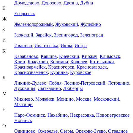
Домодедово
,
Дорохово
,
Дрезна
,
Дубна
Е
Егорьевск
Ж
Железнодорожный
,
Жуковский
,
Жулебино
З
Заокский
,
Зарайск
,
Звенигород
,
Зеленоград
И
Иваново
,
Ивантеевка
,
Икша
,
Истра
К
Карабаново
,
Кашира
,
Киевский
,
Киржач
,
Климовск
,
Клин
,
Кожухово
,
Коломна
,
Королев
,
Котельники
,
Красноармейск
,
Красногорск
,
Краснозаводск
,
Краснознаменск
,
Кубинка
,
Куровское
Л
Ликино-Дулево
,
Лобня
,
Лосино-Петровский
,
Лотошино
,
Луховицы
,
Лыткарино
,
Люберцы
М
Михнево
,
Можайск
,
Монино
,
Москва
,
Московский
,
Мытищи
Н
Наро-Фоминск
,
Нахабино
,
Некрасовка
,
Новопетровское
,
Ногинск
О
Одинцово
,
Ожерелье
,
Озеры
,
Орехово-Зуево
,
Отрадное