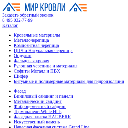
Заказать обратный звонок
8 495 032-77-99
Каталог
Кровельные материалы
Металлочерепица
Композитная черепица
ЦПЧ и Натуральная черепица
Ондулин
Фальцевая кровля
Рулонная черепица и материалы
Софиты Металл и ПВХ
Шифер
Битумные и полимерные материалы для гидроизоляции
Фасад
Виниловый сайдинг и панели
Металлический сайдинг
Фиброцементный сайдинг
Термопанели White Hills
Фасадная плитка HAUBERK
Искусственный камень
Навесная фасадная система Grand Line