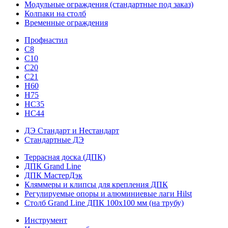
Модульные ограждения (стандартные под заказ)
Колпаки на столб
Временные ограждения
Профнастил
С8
С10
С20
С21
H60
H75
HС35
НС44
ДЭ Стандарт и Нестандарт
Стандартные ДЭ
Террасная доска (ДПК)
ДПК Grand Line
ДПК МастерДэк
Кляммеры и клипсы для крепления ДПК
Регулируемые опоры и алюминиевые лаги Hilst
Столб Grand Line ДПК 100х100 мм (на трубу)
Инструмент