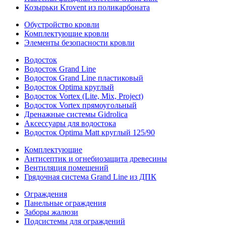
Козырьки Krovent из поликарбоната
Обустройство кровли
Комплектующие кровли
Элементы безопасности кровли
Водосток
Водосток Grand Line
Водосток Grand Line пластиковый
Водосток Optima круглый
Водосток Vortex (Lite, Mix, Project)
Водосток Vortex прямоугольный
Дренажные системы Gidrolica
Аксессуары для водостока
Водосток Optima Matt круглый 125/90
Комплектующие
Антисептик и огнебиозащита древесины
Вентиляция помещений
Грядочная система Grand Line из ДПК
Ограждения
Панельные ограждения
Заборы жалюзи
Подсистемы для ограждений