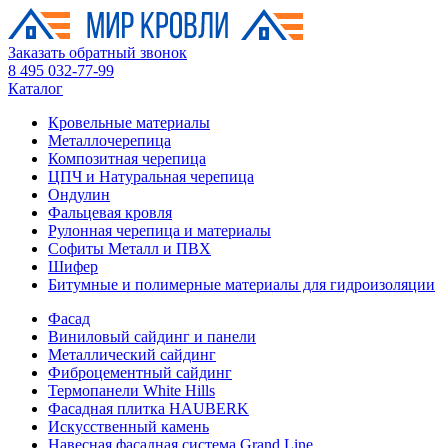
Заказать обратный звонок
8 495 032-77-99
Каталог
Кровельные материалы
Металлочерепица
Композитная черепица
ЦПЧ и Натуральная черепица
Ондулин
Фальцевая кровля
Рулонная черепица и материалы
Софиты Металл и ПВХ
Шифер
Битумные и полимерные материалы для гидроизоляции
Фасад
Виниловый сайдинг и панели
Металлический сайдинг
Фиброцементный сайдинг
Термопанели White Hills
Фасадная плитка HAUBERK
Искусственный камень
Навесная фасадная система Grand Line