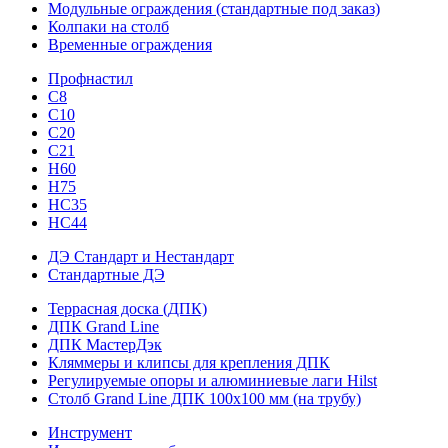
Модульные ограждения (стандартные под заказ)
Колпаки на столб
Временные ограждения
Профнастил
С8
С10
С20
С21
H60
H75
HС35
НС44
ДЭ Стандарт и Нестандарт
Стандартные ДЭ
Террасная доска (ДПК)
ДПК Grand Line
ДПК МастерДэк
Кляммеры и клипсы для крепления ДПК
Регулируемые опоры и алюминиевые лаги Hilst
Столб Grand Line ДПК 100х100 мм (на трубу)
Инструмент