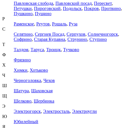
Павловская слобода
,
Павловский посад
,
Пересвет
,
Петушки
,
Пироговский
,
Подольск
,
Покров
,
Протвино
,
Пушкино
,
Пущино
Р
Раменское
,
Реутов
,
Рошаль
,
Руза
С
Селятино
,
Сергиев Посад
,
Серпухов
,
Солнечногорск
,
Софрино
,
Старая Купавна
,
Струнино
,
Ступино
Т
Талдом
,
Таруса
,
Троицк
,
Тучково
Ф
Фрязино
Х
Химки
,
Хотьково
Ч
Черноголовка
,
Чехов
Ш
Шатура
,
Шаховская
Щ
Щелково
,
Щербинка
Э
Электрогорск
,
Электросталь
,
Электроугли
Ю
Юбилейный
Я