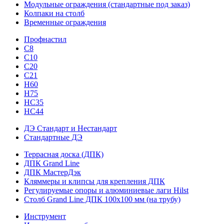
Модульные ограждения (стандартные под заказ)
Колпаки на столб
Временные ограждения
Профнастил
С8
С10
С20
С21
H60
H75
HС35
НС44
ДЭ Стандарт и Нестандарт
Стандартные ДЭ
Террасная доска (ДПК)
ДПК Grand Line
ДПК МастерДэк
Кляммеры и клипсы для крепления ДПК
Регулируемые опоры и алюминиевые лаги Hilst
Столб Grand Line ДПК 100х100 мм (на трубу)
Инструмент