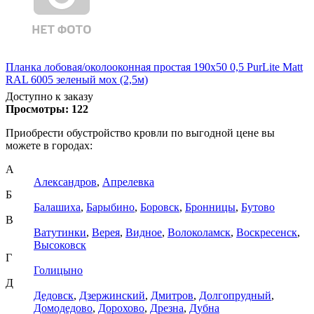
Планка лобовая/околооконная простая 190х50 0,5 PurLite Matt
RAL 6005 зеленый мох (2,5м)
Доступно к заказу
Просмотры:
122
Приобрести обустройство кровли по выгодной цене вы
можете в городах:
А
Александров
,
Апрелевка
Б
Балашиха
,
Барыбино
,
Боровск
,
Бронницы
,
Бутово
В
Ватутинки
,
Верея
,
Видное
,
Волоколамск
,
Воскресенск
,
Высоковск
Г
Голицыно
Д
Дедовск
,
Дзержинский
,
Дмитров
,
Долгопрудный
,
Домодедово
,
Дорохово
,
Дрезна
,
Дубна