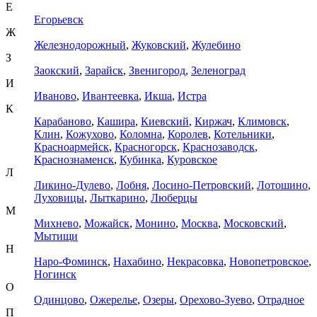
Е
Егорьевск
Ж
Железнодорожный
,
Жуковский
,
Жулебино
З
Заокский
,
Зарайск
,
Звенигород
,
Зеленоград
И
Иваново
,
Ивантеевка
,
Икша
,
Истра
К
Карабаново
,
Кашира
,
Киевский
,
Киржач
,
Климовск
,
Клин
,
Кожухово
,
Коломна
,
Королев
,
Котельники
,
Красноармейск
,
Красногорск
,
Краснозаводск
,
Краснознаменск
,
Кубинка
,
Куровское
Л
Ликино-Дулево
,
Лобня
,
Лосино-Петровский
,
Лотошино
,
Луховицы
,
Лыткарино
,
Люберцы
М
Михнево
,
Можайск
,
Монино
,
Москва
,
Московский
,
Мытищи
Н
Наро-Фоминск
,
Нахабино
,
Некрасовка
,
Новопетровское
,
Ногинск
О
Одинцово
,
Ожерелье
,
Озеры
,
Орехово-Зуево
,
Отрадное
П