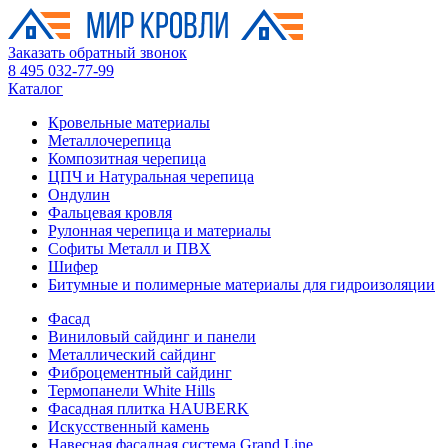
Заказать обратный звонок
8 495 032-77-99
Каталог
Кровельные материалы
Металлочерепица
Композитная черепица
ЦПЧ и Натуральная черепица
Ондулин
Фальцевая кровля
Рулонная черепица и материалы
Софиты Металл и ПВХ
Шифер
Битумные и полимерные материалы для гидроизоляции
Фасад
Виниловый сайдинг и панели
Металлический сайдинг
Фиброцементный сайдинг
Термопанели White Hills
Фасадная плитка HAUBERK
Искусственный камень
Навесная фасадная система Grand Line