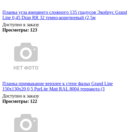
Планка угла внешнего сложного 135 градусов Экобрус Grand
Line 0,45 Drap RR 32 темно-коричневый (2,5м
Доступно к заказу
Просмотры:
123
Планка примыкание верхнее к стене фальц Grand Line
150х130х20 0,5 PurLite Matt RAL 8004 терракота (3
Доступно к заказу
Просмотры:
122