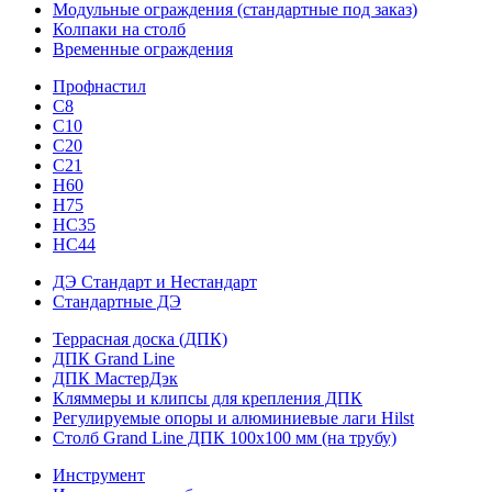
Модульные ограждения (стандартные под заказ)
Колпаки на столб
Временные ограждения
Профнастил
С8
С10
С20
С21
H60
H75
HС35
НС44
ДЭ Стандарт и Нестандарт
Стандартные ДЭ
Террасная доска (ДПК)
ДПК Grand Line
ДПК МастерДэк
Кляммеры и клипсы для крепления ДПК
Регулируемые опоры и алюминиевые лаги Hilst
Столб Grand Line ДПК 100х100 мм (на трубу)
Инструмент