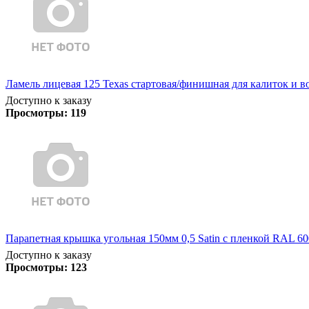
Ламель лицевая 125 Texas стартовая/финишная для калиток и в
Доступно к заказу
Просмотры:
119
Парапетная крышка угольная 150мм 0,5 Satin с пленкой RAL 60
Доступно к заказу
Просмотры:
123