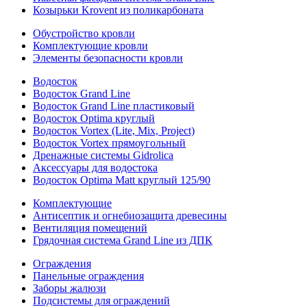
Козырьки Krovent из поликарбоната
Обустройство кровли
Комплектующие кровли
Элементы безопасности кровли
Водосток
Водосток Grand Line
Водосток Grand Line пластиковый
Водосток Optima круглый
Водосток Vortex (Lite, Mix, Project)
Водосток Vortex прямоугольный
Дренажные системы Gidrolica
Аксессуары для водостока
Водосток Optima Matt круглый 125/90
Комплектующие
Антисептик и огнебиозащита древесины
Вентиляция помещений
Грядочная система Grand Line из ДПК
Ограждения
Панельные ограждения
Заборы жалюзи
Подсистемы для ограждений