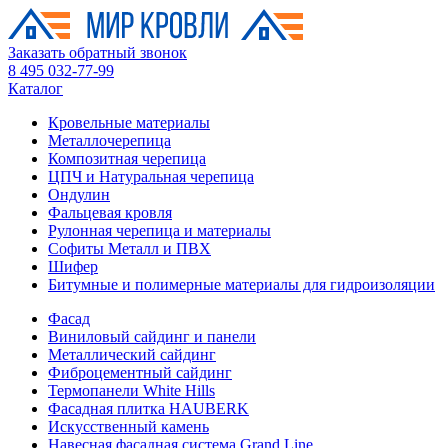
Заказать обратный звонок
8 495 032-77-99
Каталог
Кровельные материалы
Металлочерепица
Композитная черепица
ЦПЧ и Натуральная черепица
Ондулин
Фальцевая кровля
Рулонная черепица и материалы
Софиты Металл и ПВХ
Шифер
Битумные и полимерные материалы для гидроизоляции
Фасад
Виниловый сайдинг и панели
Металлический сайдинг
Фиброцементный сайдинг
Термопанели White Hills
Фасадная плитка HAUBERK
Искусственный камень
Навесная фасадная система Grand Line