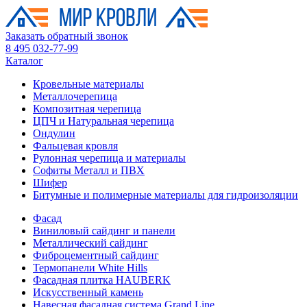
Заказать обратный звонок
8 495 032-77-99
Каталог
Кровельные материалы
Металлочерепица
Композитная черепица
ЦПЧ и Натуральная черепица
Ондулин
Фальцевая кровля
Рулонная черепица и материалы
Софиты Металл и ПВХ
Шифер
Битумные и полимерные материалы для гидроизоляции
Фасад
Виниловый сайдинг и панели
Металлический сайдинг
Фиброцементный сайдинг
Термопанели White Hills
Фасадная плитка HAUBERK
Искусственный камень
Навесная фасадная система Grand Line