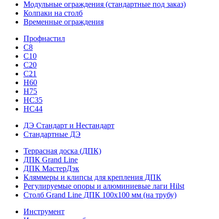
Модульные ограждения (стандартные под заказ)
Колпаки на столб
Временные ограждения
Профнастил
С8
С10
С20
С21
H60
H75
HС35
НС44
ДЭ Стандарт и Нестандарт
Стандартные ДЭ
Террасная доска (ДПК)
ДПК Grand Line
ДПК МастерДэк
Кляммеры и клипсы для крепления ДПК
Регулируемые опоры и алюминиевые лаги Hilst
Столб Grand Line ДПК 100х100 мм (на трубу)
Инструмент