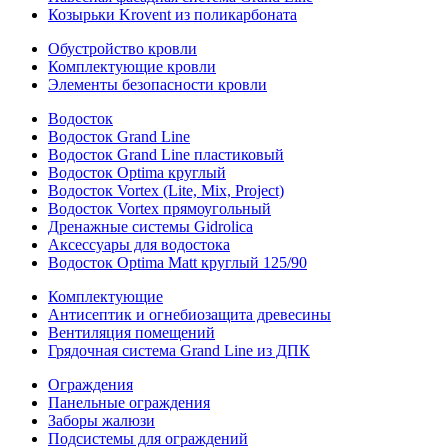
Козырьки Krovent из поликарбоната
Обустройство кровли
Комплектующие кровли
Элементы безопасности кровли
Водосток
Водосток Grand Line
Водосток Grand Line пластиковый
Водосток Optima круглый
Водосток Vortex (Lite, Mix, Project)
Водосток Vortex прямоугольный
Дренажные системы Gidrolica
Аксессуары для водостока
Водосток Optima Matt круглый 125/90
Комплектующие
Антисептик и огнебиозащита древесины
Вентиляция помещений
Грядочная система Grand Line из ДПК
Ограждения
Панельные ограждения
Заборы жалюзи
Подсистемы для ограждений