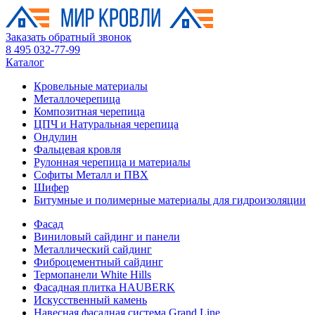
Заказать обратный звонок
8 495 032-77-99
Каталог
Кровельные материалы
Металлочерепица
Композитная черепица
ЦПЧ и Натуральная черепица
Ондулин
Фальцевая кровля
Рулонная черепица и материалы
Софиты Металл и ПВХ
Шифер
Битумные и полимерные материалы для гидроизоляции
Фасад
Виниловый сайдинг и панели
Металлический сайдинг
Фиброцементный сайдинг
Термопанели White Hills
Фасадная плитка HAUBERK
Искусственный камень
Навесная фасадная система Grand Line