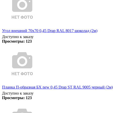
Угол внешний 70х70 0,45 Drap RAL 8017 шоколад (2м)
Доступно к заказу
Просмотры:
123
Планка П-образная БХ new 0,45 Drap ST RAL 9005 черный (2м)
Доступно к заказу
Просмотры:
123