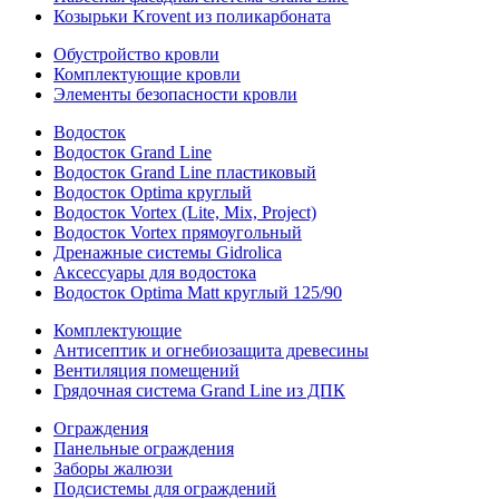
Козырьки Krovent из поликарбоната
Обустройство кровли
Комплектующие кровли
Элементы безопасности кровли
Водосток
Водосток Grand Line
Водосток Grand Line пластиковый
Водосток Optima круглый
Водосток Vortex (Lite, Mix, Project)
Водосток Vortex прямоугольный
Дренажные системы Gidrolica
Аксессуары для водостока
Водосток Optima Matt круглый 125/90
Комплектующие
Антисептик и огнебиозащита древесины
Вентиляция помещений
Грядочная система Grand Line из ДПК
Ограждения
Панельные ограждения
Заборы жалюзи
Подсистемы для ограждений