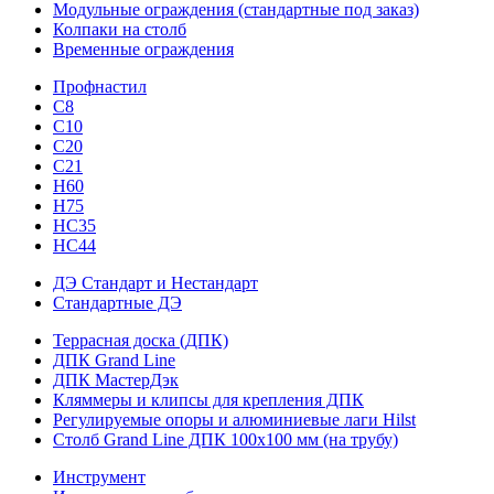
Модульные ограждения (стандартные под заказ)
Колпаки на столб
Временные ограждения
Профнастил
С8
С10
С20
С21
H60
H75
HС35
НС44
ДЭ Стандарт и Нестандарт
Стандартные ДЭ
Террасная доска (ДПК)
ДПК Grand Line
ДПК МастерДэк
Кляммеры и клипсы для крепления ДПК
Регулируемые опоры и алюминиевые лаги Hilst
Столб Grand Line ДПК 100х100 мм (на трубу)
Инструмент