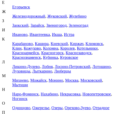
Е
Егорьевск
Ж
Железнодорожный
,
Жуковский
,
Жулебино
З
Заокский
,
Зарайск
,
Звенигород
,
Зеленоград
И
Иваново
,
Ивантеевка
,
Икша
,
Истра
К
Карабаново
,
Кашира
,
Киевский
,
Киржач
,
Климовск
,
Клин
,
Кожухово
,
Коломна
,
Королев
,
Котельники
,
Красноармейск
,
Красногорск
,
Краснозаводск
,
Краснознаменск
,
Кубинка
,
Куровское
Л
Ликино-Дулево
,
Лобня
,
Лосино-Петровский
,
Лотошино
,
Луховицы
,
Лыткарино
,
Люберцы
М
Михнево
,
Можайск
,
Монино
,
Москва
,
Московский
,
Мытищи
Н
Наро-Фоминск
,
Нахабино
,
Некрасовка
,
Новопетровское
,
Ногинск
О
Одинцово
,
Ожерелье
,
Озеры
,
Орехово-Зуево
,
Отрадное
П