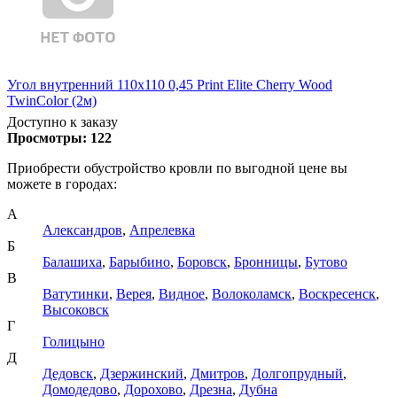
Угол внутренний 110х110 0,45 Print Elite Cherry Wood
TwinColor (2м)
Доступно к заказу
Просмотры:
122
Приобрести обустройство кровли по выгодной цене вы
можете в городах:
А
Александров
,
Апрелевка
Б
Балашиха
,
Барыбино
,
Боровск
,
Бронницы
,
Бутово
В
Ватутинки
,
Верея
,
Видное
,
Волоколамск
,
Воскресенск
,
Высоковск
Г
Голицыно
Д
Дедовск
,
Дзержинский
,
Дмитров
,
Долгопрудный
,
Домодедово
,
Дорохово
,
Дрезна
,
Дубна