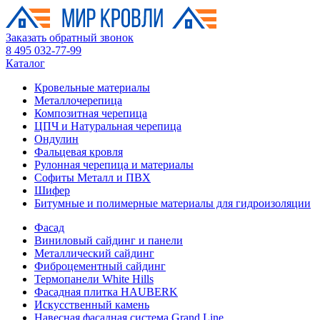
Заказать обратный звонок
8 495 032-77-99
Каталог
Кровельные материалы
Металлочерепица
Композитная черепица
ЦПЧ и Натуральная черепица
Ондулин
Фальцевая кровля
Рулонная черепица и материалы
Софиты Металл и ПВХ
Шифер
Битумные и полимерные материалы для гидроизоляции
Фасад
Виниловый сайдинг и панели
Металлический сайдинг
Фиброцементный сайдинг
Термопанели White Hills
Фасадная плитка HAUBERK
Искусственный камень
Навесная фасадная система Grand Line