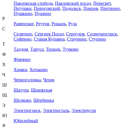
Павловская слобода
,
Павловский посад
,
Пересвет
,
Петушки
,
Пироговский
,
Подольск
,
Покров
,
Протвино
,
Пушкино
,
Пущино
Р
Раменское
,
Реутов
,
Рошаль
,
Руза
С
Селятино
,
Сергиев Посад
,
Серпухов
,
Солнечногорск
,
Софрино
,
Старая Купавна
,
Струнино
,
Ступино
Т
Талдом
,
Таруса
,
Троицк
,
Тучково
Ф
Фрязино
Х
Химки
,
Хотьково
Ч
Черноголовка
,
Чехов
Ш
Шатура
,
Шаховская
Щ
Щелково
,
Щербинка
Э
Электрогорск
,
Электросталь
,
Электроугли
Ю
Юбилейный
Я