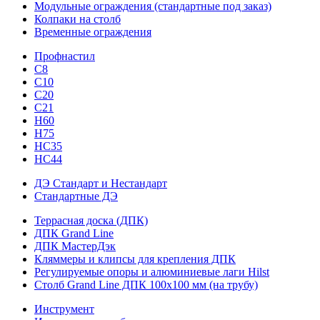
Модульные ограждения (стандартные под заказ)
Колпаки на столб
Временные ограждения
Профнастил
С8
С10
С20
С21
H60
H75
HС35
НС44
ДЭ Стандарт и Нестандарт
Стандартные ДЭ
Террасная доска (ДПК)
ДПК Grand Line
ДПК МастерДэк
Кляммеры и клипсы для крепления ДПК
Регулируемые опоры и алюминиевые лаги Hilst
Столб Grand Line ДПК 100х100 мм (на трубу)
Инструмент