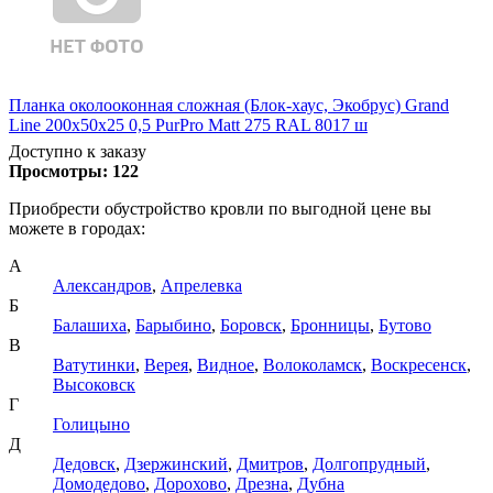
Планка околооконная сложная (Блок-хаус, Экобрус) Grand
Line 200х50х25 0,5 PurPro Matt 275 RAL 8017 ш
Доступно к заказу
Просмотры:
122
Приобрести обустройство кровли по выгодной цене вы
можете в городах:
А
Александров
,
Апрелевка
Б
Балашиха
,
Барыбино
,
Боровск
,
Бронницы
,
Бутово
В
Ватутинки
,
Верея
,
Видное
,
Волоколамск
,
Воскресенск
,
Высоковск
Г
Голицыно
Д
Дедовск
,
Дзержинский
,
Дмитров
,
Долгопрудный
,
Домодедово
,
Дорохово
,
Дрезна
,
Дубна