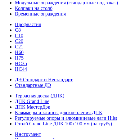
Модульные ограждения (стандартные под заказ)
Колпаки на столб
Временные ограждения
Профнастил
С8
С10
С20
С21
H60
H75
HС35
НС44
ДЭ Стандарт и Нестандарт
Стандартные ДЭ
Террасная доска (ДПК)
ДПК Grand Line
ДПК МастерДэк
Кляммеры и клипсы для крепления ДПК
Регулируемые опоры и алюминиевые лаги Hilst
Столб Grand Line ДПК 100х100 мм (на трубу)
Инструмент