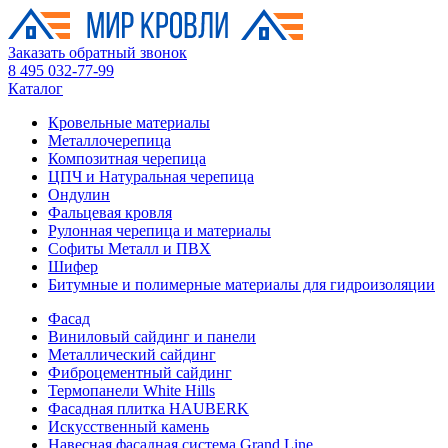
Заказать обратный звонок
8 495 032-77-99
Каталог
Кровельные материалы
Металлочерепица
Композитная черепица
ЦПЧ и Натуральная черепица
Ондулин
Фальцевая кровля
Рулонная черепица и материалы
Софиты Металл и ПВХ
Шифер
Битумные и полимерные материалы для гидроизоляции
Фасад
Виниловый сайдинг и панели
Металлический сайдинг
Фиброцементный сайдинг
Термопанели White Hills
Фасадная плитка HAUBERK
Искусственный камень
Навесная фасадная система Grand Line