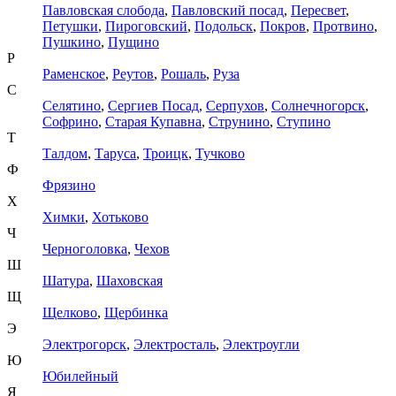
Павловская слобода
,
Павловский посад
,
Пересвет
,
Петушки
,
Пироговский
,
Подольск
,
Покров
,
Протвино
,
Пушкино
,
Пущино
Р
Раменское
,
Реутов
,
Рошаль
,
Руза
С
Селятино
,
Сергиев Посад
,
Серпухов
,
Солнечногорск
,
Софрино
,
Старая Купавна
,
Струнино
,
Ступино
Т
Талдом
,
Таруса
,
Троицк
,
Тучково
Ф
Фрязино
Х
Химки
,
Хотьково
Ч
Черноголовка
,
Чехов
Ш
Шатура
,
Шаховская
Щ
Щелково
,
Щербинка
Э
Электрогорск
,
Электросталь
,
Электроугли
Ю
Юбилейный
Я