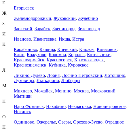
Е
Егорьевск
Ж
Железнодорожный
,
Жуковский
,
Жулебино
З
Заокский
,
Зарайск
,
Звенигород
,
Зеленоград
И
Иваново
,
Ивантеевка
,
Икша
,
Истра
К
Карабаново
,
Кашира
,
Киевский
,
Киржач
,
Климовск
,
Клин
,
Кожухово
,
Коломна
,
Королев
,
Котельники
,
Красноармейск
,
Красногорск
,
Краснозаводск
,
Краснознаменск
,
Кубинка
,
Куровское
Л
Ликино-Дулево
,
Лобня
,
Лосино-Петровский
,
Лотошино
,
Луховицы
,
Лыткарино
,
Люберцы
М
Михнево
,
Можайск
,
Монино
,
Москва
,
Московский
,
Мытищи
Н
Наро-Фоминск
,
Нахабино
,
Некрасовка
,
Новопетровское
,
Ногинск
О
Одинцово
,
Ожерелье
,
Озеры
,
Орехово-Зуево
,
Отрадное
П