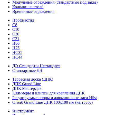
Модульные ограждения (стандартные под заказ)
Колпаки на столб
Временные ограждения
Профнастил
С8
С10
С20
С21
H60
H75
HС35
НС44
ДЭ Стандарт и Нестандарт
Стандартные ДЭ
Террасная доска (ДПК)
ДПК Grand Line
ДПК МастерДэк
Кляммеры и клипсы для крепления ДПК
Регулируемые опоры и алюминиевые лаги Hilst
Столб Grand Line ДПК 100х100 мм (на трубу)
Инструмент