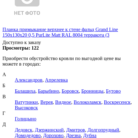
Планка примыкание верхнее к стене фальц Grand Line
150х130х20 0,5 PurLite Matt RAL 8004 терракота (3
Доступно к заказу
Просмотры:
122
Приобрести обустройство кровли по выгодной цене вы
можете в городах:
А
Александров
,
Апрелевка
Б
Балашиха
,
Барыбино
,
Боровск
,
Бронницы
,
Бутово
В
Ватутинки
,
Верея
,
Видное
,
Волоколамск
,
Воскресенск
,
Высоковск
Г
Голицыно
Д
Дедовск
,
Дзержинский
,
Дмитров
,
Долгопрудный
,
Домодедово
,
Дорохово
,
Дрезна
,
Дубна