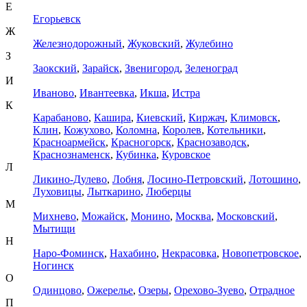
Е
Егорьевск
Ж
Железнодорожный
,
Жуковский
,
Жулебино
З
Заокский
,
Зарайск
,
Звенигород
,
Зеленоград
И
Иваново
,
Ивантеевка
,
Икша
,
Истра
К
Карабаново
,
Кашира
,
Киевский
,
Киржач
,
Климовск
,
Клин
,
Кожухово
,
Коломна
,
Королев
,
Котельники
,
Красноармейск
,
Красногорск
,
Краснозаводск
,
Краснознаменск
,
Кубинка
,
Куровское
Л
Ликино-Дулево
,
Лобня
,
Лосино-Петровский
,
Лотошино
,
Луховицы
,
Лыткарино
,
Люберцы
М
Михнево
,
Можайск
,
Монино
,
Москва
,
Московский
,
Мытищи
Н
Наро-Фоминск
,
Нахабино
,
Некрасовка
,
Новопетровское
,
Ногинск
О
Одинцово
,
Ожерелье
,
Озеры
,
Орехово-Зуево
,
Отрадное
П