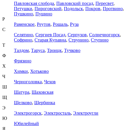
Павловская слобода
,
Павловский посад
,
Пересвет
,
Петушки
,
Пироговский
,
Подольск
,
Покров
,
Протвино
,
Пушкино
,
Пущино
Р
Раменское
,
Реутов
,
Рошаль
,
Руза
С
Селятино
,
Сергиев Посад
,
Серпухов
,
Солнечногорск
,
Софрино
,
Старая Купавна
,
Струнино
,
Ступино
Т
Талдом
,
Таруса
,
Троицк
,
Тучково
Ф
Фрязино
Х
Химки
,
Хотьково
Ч
Черноголовка
,
Чехов
Ш
Шатура
,
Шаховская
Щ
Щелково
,
Щербинка
Э
Электрогорск
,
Электросталь
,
Электроугли
Ю
Юбилейный
Я