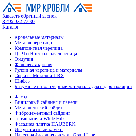
Заказать обратный звонок
8 495 032-77-99
Каталог
Кровельные материалы
Металлочерепица
Композитная черепица
ЦПЧ и Натуральная черепица
Ондулин
Фальцевая кровля
Рулонная черепица и материалы
Софиты Металл и ПВХ
Шифер
Битумные и полимерные материалы для гидроизоляции
Фасад
Виниловый сайдинг и панели
Металлический сайдинг
Фиброцементный сайдинг
Термопанели White Hills
Фасадная плитка HAUBERK
Искусственный камень
Навесная фасадная система Grand Line