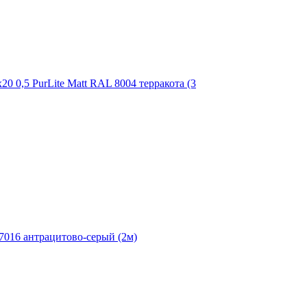
0 0,5 PurLite Matt RAL 8004 терракота (3
7016 антрацитово-серый (2м)