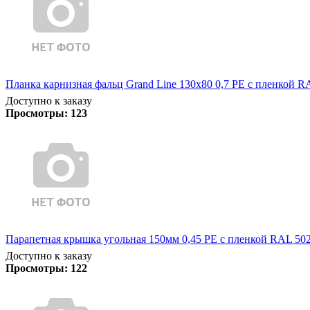
Планка карнизная фальц Grand Line 130х80 0,7 PE с пленкой R
Доступно к заказу
Просмотры:
123
Парапетная крышка угольная 150мм 0,45 PE с пленкой RAL 5021
Доступно к заказу
Просмотры:
122