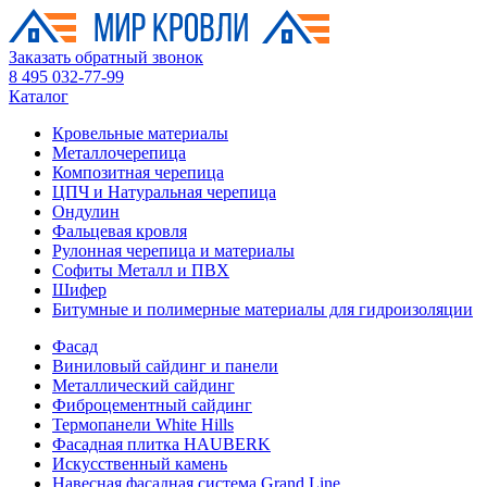
Заказать обратный звонок
8 495 032-77-99
Каталог
Кровельные материалы
Металлочерепица
Композитная черепица
ЦПЧ и Натуральная черепица
Ондулин
Фальцевая кровля
Рулонная черепица и материалы
Софиты Металл и ПВХ
Шифер
Битумные и полимерные материалы для гидроизоляции
Фасад
Виниловый сайдинг и панели
Металлический сайдинг
Фиброцементный сайдинг
Термопанели White Hills
Фасадная плитка HAUBERK
Искусственный камень
Навесная фасадная система Grand Line