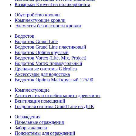
Козырьки Krovent из поликарбоната
Обустройство кровли
Комплектующие кровли
Элементы безопасности кровли
Водосток
Водосток Grand Line
Водосток Grand Line пластиковый
Водосток Optima круглый
Водосток Vortex (Lite, Mix, Project)
Водосток Vortex прямоугольный
Дренажные системы Gidrolica
Аксессуары для водостока
Водосток Optima Matt круглый 125/90
Комплектующие
Антисептик и огнебиозащита древесины
Вентиляция помещений
Грядочная система Grand Line из ДПК
Ограждения
Панельные ограждения
Заборы жалюзи
Подсистемы для ограждений