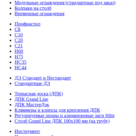
Модульные ограждения (стандартные под заказ)
Колпаки на столб
Временные ограждения
Профнастил
С8
С10
С20
С21
H60
H75
HС35
НС44
ДЭ Стандарт и Нестандарт
Стандартные ДЭ
Террасная доска (ДПК)
ДПК Grand Line
ДПК МастерДэк
Кляммеры и клипсы для крепления ДПК
Регулируемые опоры и алюминиевые лаги Hilst
Столб Grand Line ДПК 100х100 мм (на трубу)
Инструмент