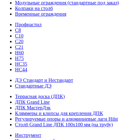
Модульные ограждения (стандартные под заказ)
Колпаки на столб
Временные ограждения
Профнастил
С8
С10
С20
С21
H60
H75
HС35
НС44
ДЭ Стандарт и Нестандарт
Стандартные ДЭ
Террасная доска (ДПК)
ДПК Grand Line
ДПК МастерДэк
Кляммеры и клипсы для крепления ДПК
Регулируемые опоры и алюминиевые лаги Hilst
Столб Grand Line ДПК 100х100 мм (на трубу)
Инструмент