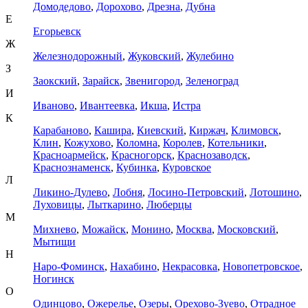
Домодедово
,
Дорохово
,
Дрезна
,
Дубна
Е
Егорьевск
Ж
Железнодорожный
,
Жуковский
,
Жулебино
З
Заокский
,
Зарайск
,
Звенигород
,
Зеленоград
И
Иваново
,
Ивантеевка
,
Икша
,
Истра
К
Карабаново
,
Кашира
,
Киевский
,
Киржач
,
Климовск
,
Клин
,
Кожухово
,
Коломна
,
Королев
,
Котельники
,
Красноармейск
,
Красногорск
,
Краснозаводск
,
Краснознаменск
,
Кубинка
,
Куровское
Л
Ликино-Дулево
,
Лобня
,
Лосино-Петровский
,
Лотошино
,
Луховицы
,
Лыткарино
,
Люберцы
М
Михнево
,
Можайск
,
Монино
,
Москва
,
Московский
,
Мытищи
Н
Наро-Фоминск
,
Нахабино
,
Некрасовка
,
Новопетровское
,
Ногинск
О
Одинцово
,
Ожерелье
,
Озеры
,
Орехово-Зуево
,
Отрадное