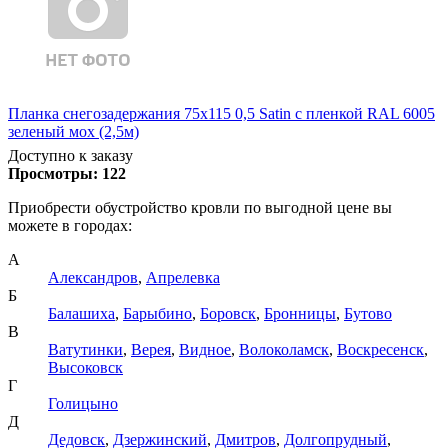
Планка снегозадержания 75х115 0,5 Satin с пленкой RAL 6005
зеленый мох (2,5м)
Доступно к заказу
Просмотры:
122
Приобрести обустройство кровли по выгодной цене вы
можете в городах:
А
Александров
,
Апрелевка
Б
Балашиха
,
Барыбино
,
Боровск
,
Бронницы
,
Бутово
В
Ватутинки
,
Верея
,
Видное
,
Волоколамск
,
Воскресенск
,
Высоковск
Г
Голицыно
Д
Дедовск
,
Дзержинский
,
Дмитров
,
Долгопрудный
,