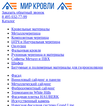
Заказать обратный звонок
8 495 032-77-99
Каталог
Кровельные материалы
Металлочерепица
Композитная черепица
ЦПЧ и Натуральная черепица
Ондулин
Фальцевая кровля
Рулонная черепица и материалы
Софиты Металл и ПВХ
Шифер
Битумные и полимерные материалы для гидроизоляции
Фасад
Виниловый сайдинг и панели
Металлический сайдинг
Фиброцементный сайдинг
Термопанели White Hills
Фасадная плитка HAUBERK
Искусственный камень
Навесная фасадная система Grand Line