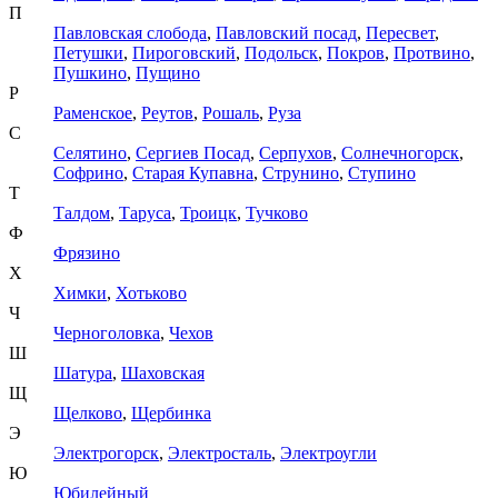
П
Павловская слобода
,
Павловский посад
,
Пересвет
,
Петушки
,
Пироговский
,
Подольск
,
Покров
,
Протвино
,
Пушкино
,
Пущино
Р
Раменское
,
Реутов
,
Рошаль
,
Руза
С
Селятино
,
Сергиев Посад
,
Серпухов
,
Солнечногорск
,
Софрино
,
Старая Купавна
,
Струнино
,
Ступино
Т
Талдом
,
Таруса
,
Троицк
,
Тучково
Ф
Фрязино
Х
Химки
,
Хотьково
Ч
Черноголовка
,
Чехов
Ш
Шатура
,
Шаховская
Щ
Щелково
,
Щербинка
Э
Электрогорск
,
Электросталь
,
Электроугли
Ю
Юбилейный