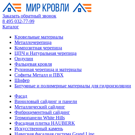
Заказать обратный звонок
8 495 032-77-99
Каталог
Кровельные материалы
Металлочерепица
Композитная черепица
ЦПЧ и Натуральная черепица
Ондулин
Фальцевая кровля
Рулонная черепица и материалы
Софиты Металл и ПВХ
Шифер
Битумные и полимерные материалы для гидроизоляции
Фасад
Виниловый сайдинг и панели
Металлический сайдинг
Фиброцементный сайдинг
Термопанели White Hills
Фасадная плитка HAUBERK
Искусственный камень
Навесная фасадная система Grand Line