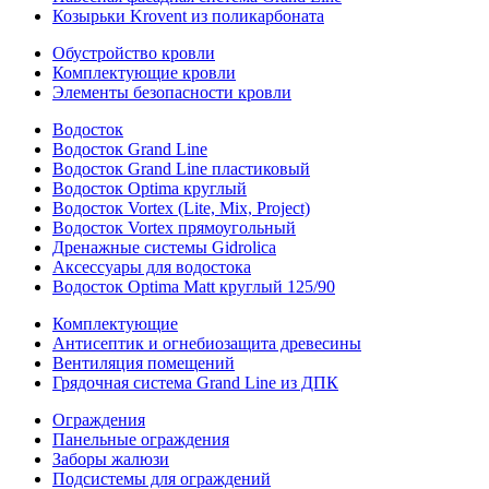
Козырьки Krovent из поликарбоната
Обустройство кровли
Комплектующие кровли
Элементы безопасности кровли
Водосток
Водосток Grand Line
Водосток Grand Line пластиковый
Водосток Optima круглый
Водосток Vortex (Lite, Mix, Project)
Водосток Vortex прямоугольный
Дренажные системы Gidrolica
Аксессуары для водостока
Водосток Optima Matt круглый 125/90
Комплектующие
Антисептик и огнебиозащита древесины
Вентиляция помещений
Грядочная система Grand Line из ДПК
Ограждения
Панельные ограждения
Заборы жалюзи
Подсистемы для ограждений