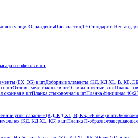
мплектующие
Ограждения
Профнастил
ДЭ Стандарт и Нестандар
асада и софитов в шт
ементы (БХ, ЭБ) в шт
Доборные элементы (КД, КД XL, В, КБ, ЭБ
а в шт
Отливы межэтажные в шт
Отливы простые в шт
Планка за
я оконная в шт
Планка стыковочная в шт
Планка финишная 46х25
енние углы сложные (КД, КД XL, В, КБ, ЭБ new) в шт
Околоокон
начальная (КД, КД XL, КБ) в шт
Планка П-образная/завершающая
ланка H-образная/стык. сл. (КД, КД XL, КБ, ЭБnew) 0,5 в шт