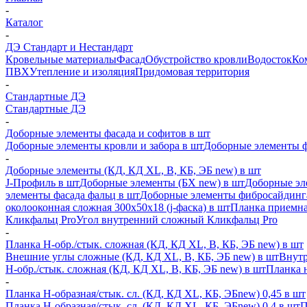
-
Каталог
-
ДЭ Стандарт и Нестандарт
Кровельные материалы
Фасад
Обустройство кровли
Водосток
Ко
ПВХ
Утепление и изоляция
Придомовая территория
-
Стандартные ДЭ
Стандартные ДЭ
-
Доборные элементы фасада и софитов в шт
Доборные элементы кровли и забора в шт
Доборные элементы ф
-
Доборные элементы (КД, КД XL, В, КБ, ЭБ new) в шт
J-Профиль в шт
Доборные элементы (БХ new) в шт
Доборные эл
элементы фасада фальц в шт
Доборные элементы фибросайдинг
околооконная сложная 300х50х18 (j-фаска) в шт
Планка приемна
Кликфальц Pro
Угол внутренний сложный Кликфальц Pro
-
Планка H-обр./стык. сложная (КД, КД XL, В, КБ, ЭБ new) в шт
Внешние углы сложные (КД, КД XL, В, КБ, ЭБ new) в шт
Внутр
H-обр./стык. сложная (КД, КД XL, В, КБ, ЭБ new) в шт
Планка 
-
Планка H-образная/стык. сл. (КД, КД XL, КБ, ЭБnew) 0,45 в шт
Планка H-образная/стык. сл. (КД, КД XL, КБ, ЭБnew) 0,4 в шт
П