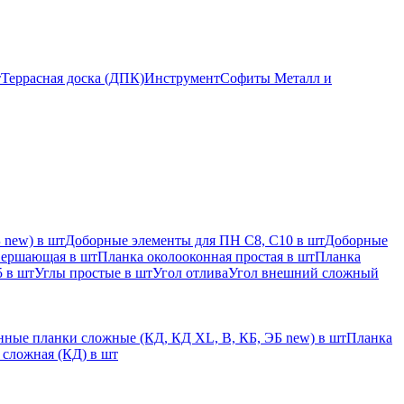
т
Террасная доска (ДПК)
Инструмент
Софиты Металл и
 new) в шт
Доборные элементы для ПН С8, С10 в шт
Доборные
вершающая в шт
Планка околооконная простая в шт
Планка
 в шт
Углы простые в шт
Угол отлива
Угол внешний сложный
ные планки сложные (КД, КД XL, В, КБ, ЭБ new) в шт
Планка
 сложная (КД) в шт