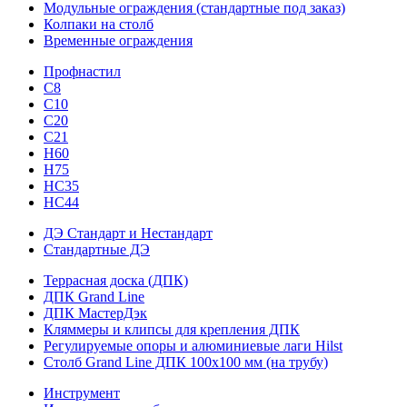
Модульные ограждения (стандартные под заказ)
Колпаки на столб
Временные ограждения
Профнастил
С8
С10
С20
С21
H60
H75
HС35
НС44
ДЭ Стандарт и Нестандарт
Стандартные ДЭ
Террасная доска (ДПК)
ДПК Grand Line
ДПК МастерДэк
Кляммеры и клипсы для крепления ДПК
Регулируемые опоры и алюминиевые лаги Hilst
Столб Grand Line ДПК 100х100 мм (на трубу)
Инструмент