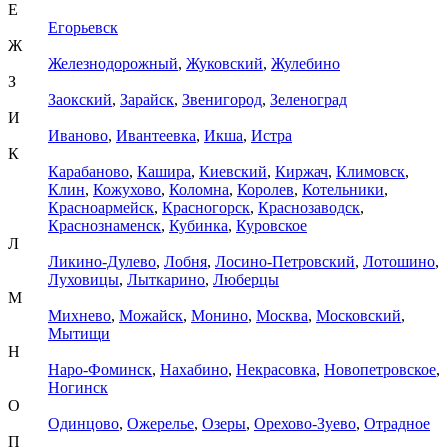
Е
Егорьевск
Ж
Железнодорожный
,
Жуковский
,
Жулебино
З
Заокский
,
Зарайск
,
Звенигород
,
Зеленоград
И
Иваново
,
Ивантеевка
,
Икша
,
Истра
К
Карабаново
,
Кашира
,
Киевский
,
Киржач
,
Климовск
,
Клин
,
Кожухово
,
Коломна
,
Королев
,
Котельники
,
Красноармейск
,
Красногорск
,
Краснозаводск
,
Краснознаменск
,
Кубинка
,
Куровское
Л
Ликино-Дулево
,
Лобня
,
Лосино-Петровский
,
Лотошино
,
Луховицы
,
Лыткарино
,
Люберцы
М
Михнево
,
Можайск
,
Монино
,
Москва
,
Московский
,
Мытищи
Н
Наро-Фоминск
,
Нахабино
,
Некрасовка
,
Новопетровское
,
Ногинск
О
Одинцово
,
Ожерелье
,
Озеры
,
Орехово-Зуево
,
Отрадное
П