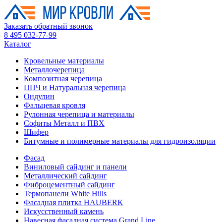
Заказать обратный звонок
8 495 032-77-99
Каталог
Кровельные материалы
Металлочерепица
Композитная черепица
ЦПЧ и Натуральная черепица
Ондулин
Фальцевая кровля
Рулонная черепица и материалы
Софиты Металл и ПВХ
Шифер
Битумные и полимерные материалы для гидроизоляции
Фасад
Виниловый сайдинг и панели
Металлический сайдинг
Фиброцементный сайдинг
Термопанели White Hills
Фасадная плитка HAUBERK
Искусственный камень
Навесная фасадная система Grand Line