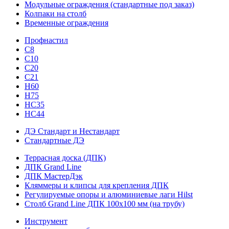
Модульные ограждения (стандартные под заказ)
Колпаки на столб
Временные ограждения
Профнастил
С8
С10
С20
С21
H60
H75
HС35
НС44
ДЭ Стандарт и Нестандарт
Стандартные ДЭ
Террасная доска (ДПК)
ДПК Grand Line
ДПК МастерДэк
Кляммеры и клипсы для крепления ДПК
Регулируемые опоры и алюминиевые лаги Hilst
Столб Grand Line ДПК 100х100 мм (на трубу)
Инструмент