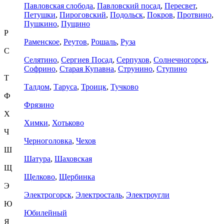
Павловская слобода
,
Павловский посад
,
Пересвет
,
Петушки
,
Пироговский
,
Подольск
,
Покров
,
Протвино
,
Пушкино
,
Пущино
Р
Раменское
,
Реутов
,
Рошаль
,
Руза
С
Селятино
,
Сергиев Посад
,
Серпухов
,
Солнечногорск
,
Софрино
,
Старая Купавна
,
Струнино
,
Ступино
Т
Талдом
,
Таруса
,
Троицк
,
Тучково
Ф
Фрязино
Х
Химки
,
Хотьково
Ч
Черноголовка
,
Чехов
Ш
Шатура
,
Шаховская
Щ
Щелково
,
Щербинка
Э
Электрогорск
,
Электросталь
,
Электроугли
Ю
Юбилейный
Я