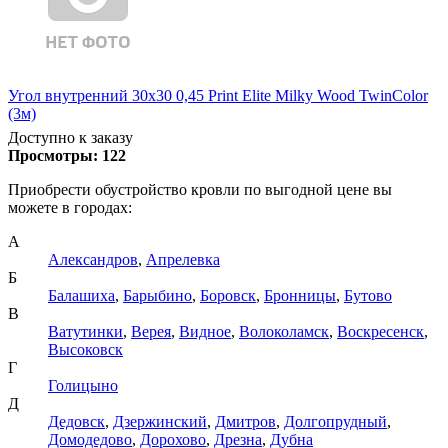
Угол внутренний 30х30 0,45 Print Elite Milky Wood TwinColor
(3м)
Доступно к заказу
Просмотры:
122
Приобрести обустройство кровли по выгодной цене вы
можете в городах:
А
Александров
,
Апрелевка
Б
Балашиха
,
Барыбино
,
Боровск
,
Бронницы
,
Бутово
В
Ватутинки
,
Верея
,
Видное
,
Волоколамск
,
Воскресенск
,
Высоковск
Г
Голицыно
Д
Дедовск
,
Дзержинский
,
Дмитров
,
Долгопрудный
,
Домодедово
,
Дорохово
,
Дрезна
,
Дубна