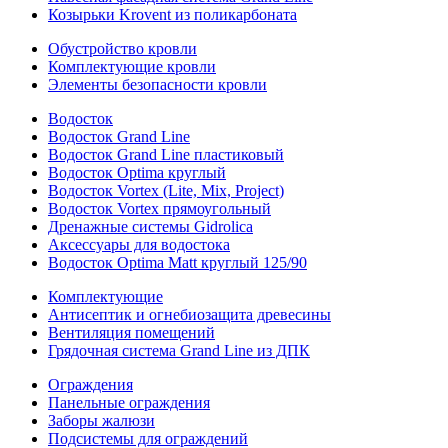
Козырьки Krovent из поликарбоната
Обустройство кровли
Комплектующие кровли
Элементы безопасности кровли
Водосток
Водосток Grand Line
Водосток Grand Line пластиковый
Водосток Optima круглый
Водосток Vortex (Lite, Mix, Project)
Водосток Vortex прямоугольный
Дренажные системы Gidrolica
Аксессуары для водостока
Водосток Optima Matt круглый 125/90
Комплектующие
Антисептик и огнебиозащита древесины
Вентиляция помещений
Грядочная система Grand Line из ДПК
Ограждения
Панельные ограждения
Заборы жалюзи
Подсистемы для ограждений