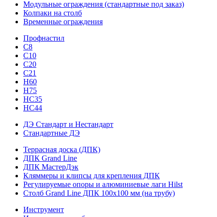
Модульные ограждения (стандартные под заказ)
Колпаки на столб
Временные ограждения
Профнастил
С8
С10
С20
С21
H60
H75
HС35
НС44
ДЭ Стандарт и Нестандарт
Стандартные ДЭ
Террасная доска (ДПК)
ДПК Grand Line
ДПК МастерДэк
Кляммеры и клипсы для крепления ДПК
Регулируемые опоры и алюминиевые лаги Hilst
Столб Grand Line ДПК 100х100 мм (на трубу)
Инструмент