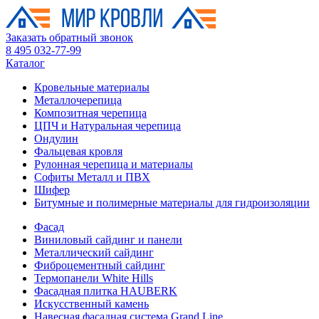
Заказать обратный звонок
8 495 032-77-99
Каталог
Кровельные материалы
Металлочерепица
Композитная черепица
ЦПЧ и Натуральная черепица
Ондулин
Фальцевая кровля
Рулонная черепица и материалы
Софиты Металл и ПВХ
Шифер
Битумные и полимерные материалы для гидроизоляции
Фасад
Виниловый сайдинг и панели
Металлический сайдинг
Фиброцементный сайдинг
Термопанели White Hills
Фасадная плитка HAUBERK
Искусственный камень
Навесная фасадная система Grand Line