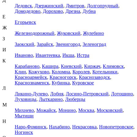
Д
Дедовск
,
Дзержинский
,
Дмитров
,
Долгопрудный
,
Домодедово
,
Дорохово
,
Дрезна
,
Дубна
Е
Егорьевск
Ж
Железнодорожный
,
Жуковский
,
Жулебино
З
Заокский
,
Зарайск
,
Звенигород
,
Зеленоград
И
Иваново
,
Ивантеевка
,
Икша
,
Истра
К
Карабаново
,
Кашира
,
Киевский
,
Киржач
,
Климовск
,
Клин
,
Кожухово
,
Коломна
,
Королев
,
Котельники
,
Красноармейск
,
Красногорск
,
Краснозаводск
,
Краснознаменск
,
Кубинка
,
Куровское
Л
Ликино-Дулево
,
Лобня
,
Лосино-Петровский
,
Лотошино
,
Луховицы
,
Лыткарино
,
Люберцы
М
Михнево
,
Можайск
,
Монино
,
Москва
,
Московский
,
Мытищи
Н
Наро-Фоминск
,
Нахабино
,
Некрасовка
,
Новопетровское
,
Ногинск