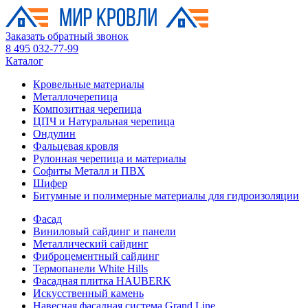
Заказать обратный звонок
8 495 032-77-99
Каталог
Кровельные материалы
Металлочерепица
Композитная черепица
ЦПЧ и Натуральная черепица
Ондулин
Фальцевая кровля
Рулонная черепица и материалы
Софиты Металл и ПВХ
Шифер
Битумные и полимерные материалы для гидроизоляции
Фасад
Виниловый сайдинг и панели
Металлический сайдинг
Фиброцементный сайдинг
Термопанели White Hills
Фасадная плитка HAUBERK
Искусственный камень
Навесная фасадная система Grand Line