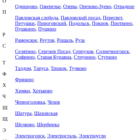
О
Одинцово
,
Ожерелье
,
Озеры
,
Орехово-Зуево
,
Отрадное
П
Павловская слобода
,
Павловский посад
,
Пересвет
,
Петушки
,
Пироговский
,
Подольск
,
Покров
,
Протвино
,
Пушкино
,
Пущино
Р
Раменское
,
Реутов
,
Рошаль
,
Руза
С
Селятино
,
Сергиев Посад
,
Серпухов
,
Солнечногорск
,
Софрино
,
Старая Купавна
,
Струнино
,
Ступино
Т
Талдом
,
Таруса
,
Троицк
,
Тучково
Ф
Фрязино
Х
Химки
,
Хотьково
Ч
Черноголовка
,
Чехов
Ш
Шатура
,
Шаховская
Щ
Щелково
,
Щербинка
Э
Электрогорск
,
Электросталь
,
Электроугли