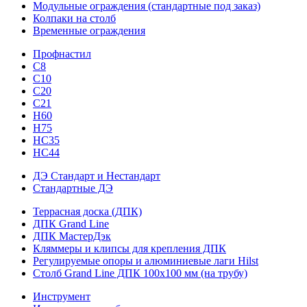
Модульные ограждения (стандартные под заказ)
Колпаки на столб
Временные ограждения
Профнастил
С8
С10
С20
С21
H60
H75
HС35
НС44
ДЭ Стандарт и Нестандарт
Стандартные ДЭ
Террасная доска (ДПК)
ДПК Grand Line
ДПК МастерДэк
Кляммеры и клипсы для крепления ДПК
Регулируемые опоры и алюминиевые лаги Hilst
Столб Grand Line ДПК 100х100 мм (на трубу)
Инструмент