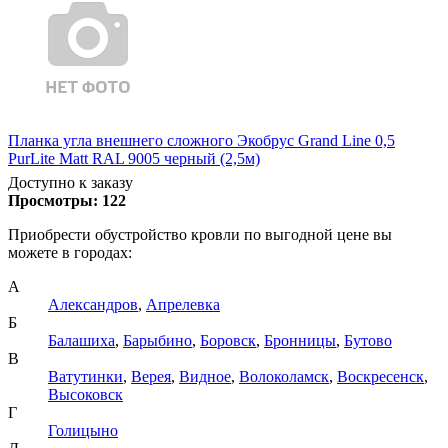
Планка угла внешнего сложного Экобрус Grand Line 0,5
PurLite Matt RAL 9005 черный (2,5м)
Доступно к заказу
Просмотры:
122
Приобрести обустройство кровли по выгодной цене вы
можете в городах:
А
Александров
,
Апрелевка
Б
Балашиха
,
Барыбино
,
Боровск
,
Бронницы
,
Бутово
В
Ватутинки
,
Верея
,
Видное
,
Волоколамск
,
Воскресенск
,
Высоковск
Г
Голицыно