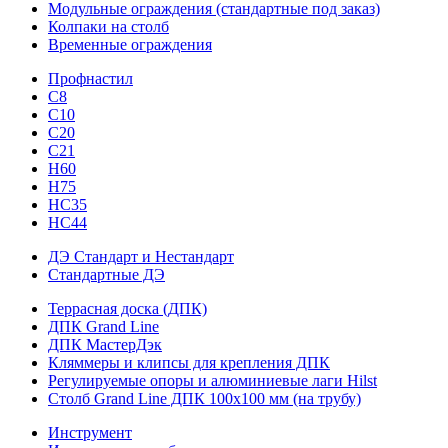
Модульные ограждения (стандартные под заказ)
Колпаки на столб
Временные ограждения
Профнастил
С8
С10
С20
С21
H60
H75
HС35
НС44
ДЭ Стандарт и Нестандарт
Стандартные ДЭ
Террасная доска (ДПК)
ДПК Grand Line
ДПК МастерДэк
Кляммеры и клипсы для крепления ДПК
Регулируемые опоры и алюминиевые лаги Hilst
Столб Grand Line ДПК 100х100 мм (на трубу)
Инструмент