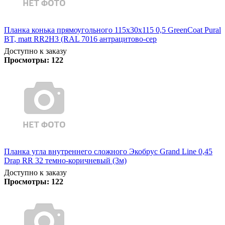
Планка конька прямоугольного 115х30х115 0,5 GreenCoat Pural
BT, matt RR2Н3 (RAL 7016 антрацитово-сер
Доступно к заказу
Просмотры:
122
Планка угла внутреннего сложного Экобрус Grand Line 0,45
Drap RR 32 темно-коричневый (3м)
Доступно к заказу
Просмотры:
122