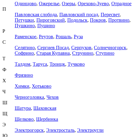
Одинцово
,
Ожерелье
,
Озеры
,
Орехово-Зуево
,
Отрадное
П
Павловская слобода
,
Павловский посад
,
Пересвет
,
Петушки
,
Пироговский
,
Подольск
,
Покров
,
Протвино
,
Пушкино
,
Пущино
Р
Раменское
,
Реутов
,
Рошаль
,
Руза
С
Селятино
,
Сергиев Посад
,
Серпухов
,
Солнечногорск
,
Софрино
,
Старая Купавна
,
Струнино
,
Ступино
Т
Талдом
,
Таруса
,
Троицк
,
Тучково
Ф
Фрязино
Х
Химки
,
Хотьково
Ч
Черноголовка
,
Чехов
Ш
Шатура
,
Шаховская
Щ
Щелково
,
Щербинка
Э
Электрогорск
,
Электросталь
,
Электроугли
Ю