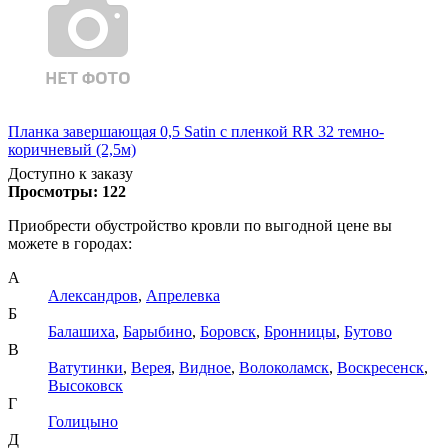
Планка завершающая 0,5 Satin с пленкой RR 32 темно-
коричневый (2,5м)
Доступно к заказу
Просмотры:
122
Приобрести обустройство кровли по выгодной цене вы
можете в городах:
А
Александров
,
Апрелевка
Б
Балашиха
,
Барыбино
,
Боровск
,
Бронницы
,
Бутово
В
Ватутинки
,
Верея
,
Видное
,
Волоколамск
,
Воскресенск
,
Высоковск
Г
Голицыно
Д