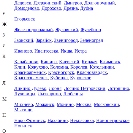
Дедовск
,
Дзержинский
,
Дмитров
,
Долгопрудный
,
Домодедово
,
Дорохово
,
Дрезна
,
Дубна
Е
Егорьевск
Ж
Железнодорожный
,
Жуковский
,
Жулебино
З
Заокский
,
Зарайск
,
Звенигород
,
Зеленоград
И
Иваново
,
Ивантеевка
,
Икша
,
Истра
К
Карабаново
,
Кашира
,
Киевский
,
Киржач
,
Климовск
,
Клин
,
Кожухово
,
Коломна
,
Королев
,
Котельники
,
Красноармейск
,
Красногорск
,
Краснозаводск
,
Краснознаменск
,
Кубинка
,
Куровское
Л
Ликино-Дулево
,
Лобня
,
Лосино-Петровский
,
Лотошино
,
Луховицы
,
Лыткарино
,
Люберцы
М
Михнево
,
Можайск
,
Монино
,
Москва
,
Московский
,
Мытищи
Н
Наро-Фоминск
,
Нахабино
,
Некрасовка
,
Новопетровское
,
Ногинск
О