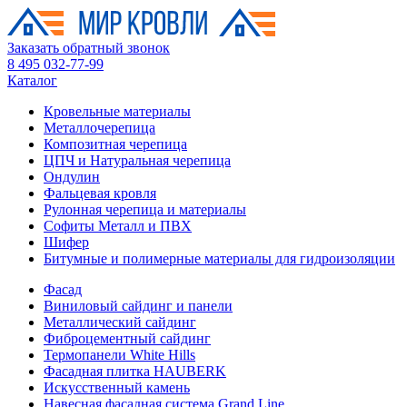
Заказать обратный звонок
8 495 032-77-99
Каталог
Кровельные материалы
Металлочерепица
Композитная черепица
ЦПЧ и Натуральная черепица
Ондулин
Фальцевая кровля
Рулонная черепица и материалы
Софиты Металл и ПВХ
Шифер
Битумные и полимерные материалы для гидроизоляции
Фасад
Виниловый сайдинг и панели
Металлический сайдинг
Фиброцементный сайдинг
Термопанели White Hills
Фасадная плитка HAUBERK
Искусственный камень
Навесная фасадная система Grand Line