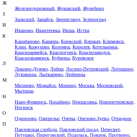
Ж
Железнодорожный
,
Жуковский
,
Жулебино
З
Заокский
,
Зарайск
,
Звенигород
,
Зеленоград
И
Иваново
,
Ивантеевка
,
Икша
,
Истра
К
Карабаново
,
Кашира
,
Киевский
,
Киржач
,
Климовск
,
Клин
,
Кожухово
,
Коломна
,
Королев
,
Котельники
,
Красноармейск
,
Красногорск
,
Краснозаводск
,
Краснознаменск
,
Кубинка
,
Куровское
Л
Ликино-Дулево
,
Лобня
,
Лосино-Петровский
,
Лотошино
,
Луховицы
,
Лыткарино
,
Люберцы
М
Михнево
,
Можайск
,
Монино
,
Москва
,
Московский
,
Мытищи
Н
Наро-Фоминск
,
Нахабино
,
Некрасовка
,
Новопетровское
,
Ногинск
О
Одинцово
,
Ожерелье
,
Озеры
,
Орехово-Зуево
,
Отрадное
П
Павловская слобода
,
Павловский посад
,
Пересвет
,
Петушки
,
Пироговский
,
Подольск
,
Покров
,
Протвино
,