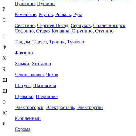
Пушкино
,
Пущино
Р
Раменское
,
Реутов
,
Рошаль
,
Руза
С
Селятино
,
Сергиев Посад
,
Серпухов
,
Солнечногорск
,
Софрино
,
Старая Купавна
,
Струнино
,
Ступино
Т
Талдом
,
Таруса
,
Троицк
,
Тучково
Ф
Фрязино
Х
Химки
,
Хотьково
Ч
Черноголовка
,
Чехов
Ш
Шатура
,
Шаховская
Щ
Щелково
,
Щербинка
Э
Электрогорск
,
Электросталь
,
Электроугли
Ю
Юбилейный
Я
Яхрома