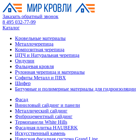
Заказать обратный звонок
8 495 032-77-99
Каталог
Кровельные материалы
Металлочерепица
Композитная черепица
ЦПЧ и Натуральная черепица
Ондулин
Фальцевая кровля
Рулонная черепица и материалы
Софиты Металл и ПВХ
Шифер
Битумные и полимерные материалы для гидроизоляции
Фасад
Виниловый сайдинг и панели
Металлический сайдинг
Фиброцементный сайдинг
Термопанели White Hills
Фасадная плитка HAUBERK
Искусственный камень
Навесная фасадная система Grand Line