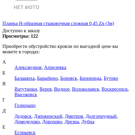
Планка Н-образная стыковочная сложная 0,45 Zn (3м)
Доступно к заказу
Просмотры:
122
Приобрести обустройство кровли по выгодной цене вы
можете в городах:
А
Александров
,
Апрелевка
Б
Балашиха
,
Барыбино
,
Боровск
,
Бронницы
,
Бутово
В
Ватутинки
,
Верея
,
Видное
,
Волоколамск
,
Воскресенск
,
Высоковск
Г
Голицыно
Д
Дедовск
,
Дзержинский
,
Дмитров
,
Долгопрудный
,
Домодедово
,
Дорохово
,
Дрезна
,
Дубна
Е
Егорьевск