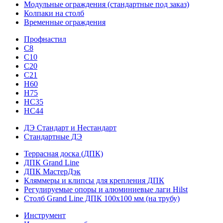
Модульные ограждения (стандартные под заказ)
Колпаки на столб
Временные ограждения
Профнастил
С8
С10
С20
С21
H60
H75
HС35
НС44
ДЭ Стандарт и Нестандарт
Стандартные ДЭ
Террасная доска (ДПК)
ДПК Grand Line
ДПК МастерДэк
Кляммеры и клипсы для крепления ДПК
Регулируемые опоры и алюминиевые лаги Hilst
Столб Grand Line ДПК 100х100 мм (на трубу)
Инструмент