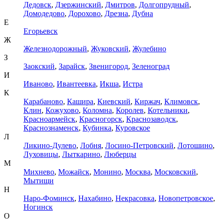
Дедовск
,
Дзержинский
,
Дмитров
,
Долгопрудный
,
Домодедово
,
Дорохово
,
Дрезна
,
Дубна
Е
Егорьевск
Ж
Железнодорожный
,
Жуковский
,
Жулебино
З
Заокский
,
Зарайск
,
Звенигород
,
Зеленоград
И
Иваново
,
Ивантеевка
,
Икша
,
Истра
К
Карабаново
,
Кашира
,
Киевский
,
Киржач
,
Климовск
,
Клин
,
Кожухово
,
Коломна
,
Королев
,
Котельники
,
Красноармейск
,
Красногорск
,
Краснозаводск
,
Краснознаменск
,
Кубинка
,
Куровское
Л
Ликино-Дулево
,
Лобня
,
Лосино-Петровский
,
Лотошино
,
Луховицы
,
Лыткарино
,
Люберцы
М
Михнево
,
Можайск
,
Монино
,
Москва
,
Московский
,
Мытищи
Н
Наро-Фоминск
,
Нахабино
,
Некрасовка
,
Новопетровское
,
Ногинск
О