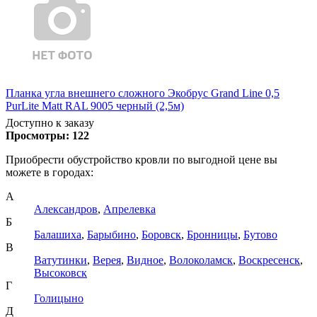
Планка угла внешнего сложного Экобрус Grand Line 0,5
PurLite Matt RAL 9005 черный (2,5м)
Доступно к заказу
Просмотры:
122
Приобрести обустройство кровли по выгодной цене вы
можете в городах:
А
Александров
,
Апрелевка
Б
Балашиха
,
Барыбино
,
Боровск
,
Бронницы
,
Бутово
В
Ватутинки
,
Верея
,
Видное
,
Волоколамск
,
Воскресенск
,
Высоковск
Г
Голицыно
Д