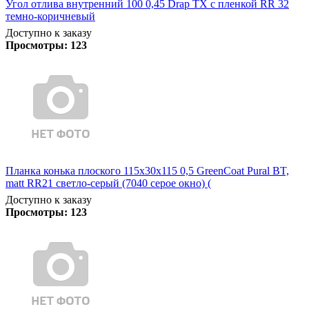
Угол отлива внутренний 100 0,45 Drap TX с пленкой RR 32
темно-коричневый
Доступно к заказу
Просмотры:
123
Планка конька плоского 115х30х115 0,5 GreenCoat Pural BT,
matt RR21 светло-серый (7040 серое окно) (
Доступно к заказу
Просмотры:
123