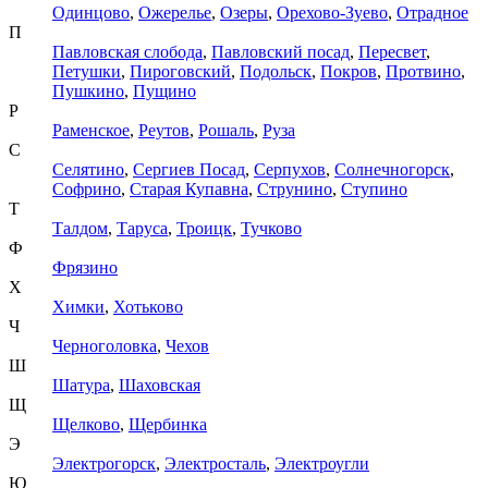
Одинцово
,
Ожерелье
,
Озеры
,
Орехово-Зуево
,
Отрадное
П
Павловская слобода
,
Павловский посад
,
Пересвет
,
Петушки
,
Пироговский
,
Подольск
,
Покров
,
Протвино
,
Пушкино
,
Пущино
Р
Раменское
,
Реутов
,
Рошаль
,
Руза
С
Селятино
,
Сергиев Посад
,
Серпухов
,
Солнечногорск
,
Софрино
,
Старая Купавна
,
Струнино
,
Ступино
Т
Талдом
,
Таруса
,
Троицк
,
Тучково
Ф
Фрязино
Х
Химки
,
Хотьково
Ч
Черноголовка
,
Чехов
Ш
Шатура
,
Шаховская
Щ
Щелково
,
Щербинка
Э
Электрогорск
,
Электросталь
,
Электроугли
Ю