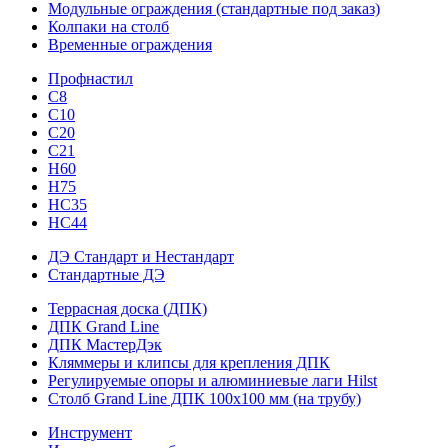
Модульные ограждения (стандартные под заказ)
Колпаки на столб
Временные ограждения
Профнастил
С8
С10
С20
С21
H60
H75
HС35
НС44
ДЭ Стандарт и Нестандарт
Стандартные ДЭ
Террасная доска (ДПК)
ДПК Grand Line
ДПК МастерДэк
Кляммеры и клипсы для крепления ДПК
Регулируемые опоры и алюминиевые лаги Hilst
Столб Grand Line ДПК 100х100 мм (на трубу)
Инструмент