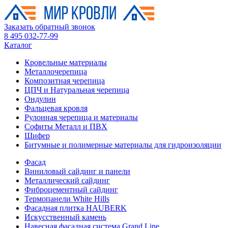
Заказать обратный звонок
8 495 032-77-99
Каталог
Кровельные материалы
Металлочерепица
Композитная черепица
ЦПЧ и Натуральная черепица
Ондулин
Фальцевая кровля
Рулонная черепица и материалы
Софиты Металл и ПВХ
Шифер
Битумные и полимерные материалы для гидроизоляции
Фасад
Виниловый сайдинг и панели
Металлический сайдинг
Фиброцементный сайдинг
Термопанели White Hills
Фасадная плитка HAUBERK
Искусственный камень
Навесная фасадная система Grand Line