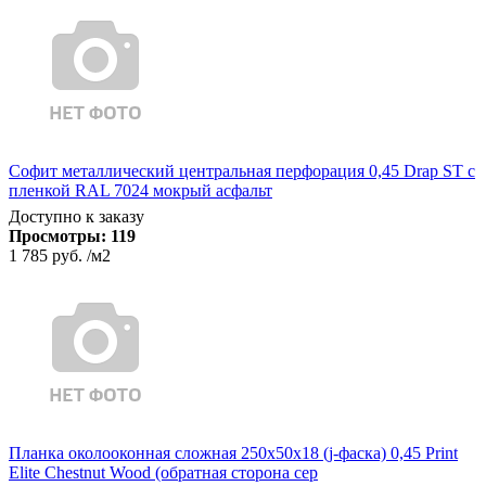
Софит металлический центральная перфорация 0,45 Drap ST с
пленкой RAL 7024 мокрый асфальт
Доступно к заказу
Просмотры:
119
1 785 руб.
/м2
Планка околооконная сложная 250х50х18 (j-фаска) 0,45 Print
Elite Chestnut Wood (обратная сторона сер