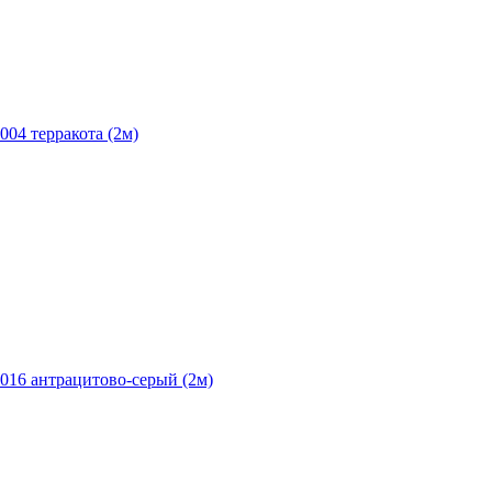
004 терракота (2м)
016 антрацитово-серый (2м)