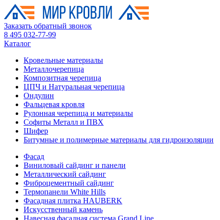
Заказать обратный звонок
8 495 032-77-99
Каталог
Кровельные материалы
Металлочерепица
Композитная черепица
ЦПЧ и Натуральная черепица
Ондулин
Фальцевая кровля
Рулонная черепица и материалы
Софиты Металл и ПВХ
Шифер
Битумные и полимерные материалы для гидроизоляции
Фасад
Виниловый сайдинг и панели
Металлический сайдинг
Фиброцементный сайдинг
Термопанели White Hills
Фасадная плитка HAUBERK
Искусственный камень
Навесная фасадная система Grand Line