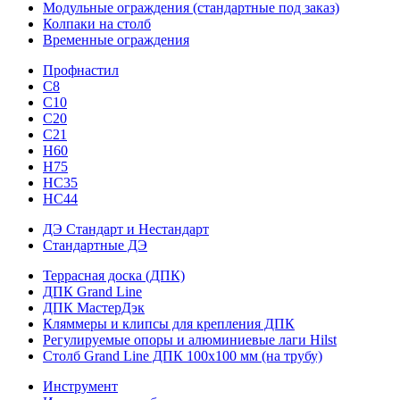
Модульные ограждения (стандартные под заказ)
Колпаки на столб
Временные ограждения
Профнастил
С8
С10
С20
С21
H60
H75
HС35
НС44
ДЭ Стандарт и Нестандарт
Стандартные ДЭ
Террасная доска (ДПК)
ДПК Grand Line
ДПК МастерДэк
Кляммеры и клипсы для крепления ДПК
Регулируемые опоры и алюминиевые лаги Hilst
Столб Grand Line ДПК 100х100 мм (на трубу)
Инструмент