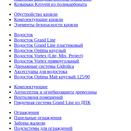
Козырьки Krovent из поликарбоната
Обустройство кровли
Комплектующие кровли
Элементы безопасности кровли
Водосток
Водосток Grand Line
Водосток Grand Line пластиковый
Водосток Optima круглый
Водосток Vortex (Lite, Mix, Project)
Водосток Vortex прямоугольный
Дренажные системы Gidrolica
Аксессуары для водостока
Водосток Optima Matt круглый 125/90
Комплектующие
Антисептик и огнебиозащита древесины
Вентиляция помещений
Грядочная система Grand Line из ДПК
Ограждения
Панельные ограждения
Заборы жалюзи
Подсистемы для ограждений