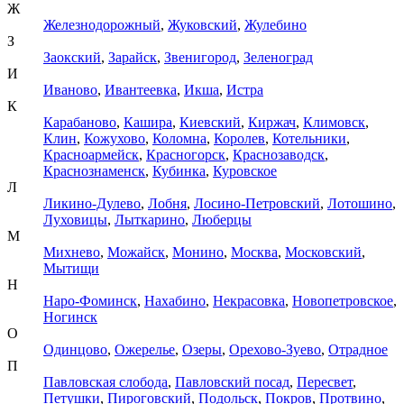
Ж
Железнодорожный
,
Жуковский
,
Жулебино
З
Заокский
,
Зарайск
,
Звенигород
,
Зеленоград
И
Иваново
,
Ивантеевка
,
Икша
,
Истра
К
Карабаново
,
Кашира
,
Киевский
,
Киржач
,
Климовск
,
Клин
,
Кожухово
,
Коломна
,
Королев
,
Котельники
,
Красноармейск
,
Красногорск
,
Краснозаводск
,
Краснознаменск
,
Кубинка
,
Куровское
Л
Ликино-Дулево
,
Лобня
,
Лосино-Петровский
,
Лотошино
,
Луховицы
,
Лыткарино
,
Люберцы
М
Михнево
,
Можайск
,
Монино
,
Москва
,
Московский
,
Мытищи
Н
Наро-Фоминск
,
Нахабино
,
Некрасовка
,
Новопетровское
,
Ногинск
О
Одинцово
,
Ожерелье
,
Озеры
,
Орехово-Зуево
,
Отрадное
П
Павловская слобода
,
Павловский посад
,
Пересвет
,
Петушки
,
Пироговский
,
Подольск
,
Покров
,
Протвино
,