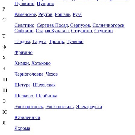
Пушкино
,
Пущино
Р
Раменское
,
Реутов
,
Рошаль
,
Руза
С
Селятино
,
Сергиев Посад
,
Серпухов
,
Солнечногорск
,
Софрино
,
Старая Купавна
,
Струнино
,
Ступино
Т
Талдом
,
Таруса
,
Троицк
,
Тучково
Ф
Фрязино
Х
Химки
,
Хотьково
Ч
Черноголовка
,
Чехов
Ш
Шатура
,
Шаховская
Щ
Щелково
,
Щербинка
Э
Электрогорск
,
Электросталь
,
Электроугли
Ю
Юбилейный
Я
Яхрома