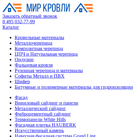
Заказать обратный звонок
8 495 032-77-99
Каталог
Кровельные материалы
Металлочерепица
Композитная черепица
ЦПЧ и Натуральная черепица
Ондулин
Фальцевая кровля
Рулонная черепица и материалы
Софиты Металл и ПВХ
Шифер
Битумные и полимерные материалы для гидроизоляции
Фасад
Виниловый сайдинг и панели
Металлический сайдинг
Фиброцементный сайдинг
Термопанели White Hills
Фасадная плитка HAUBERK
Искусственный камень
Навесная фасадная система Grand Line