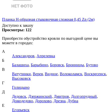
Планка Н-образная стыковочная сложная 0,45 Zn (2м)
Доступно к заказу
Просмотры:
122
Приобрести обустройство кровли по выгодной цене вы
можете в городах:
А
Александров
,
Апрелевка
Б
Балашиха
,
Барыбино
,
Боровск
,
Бронницы
,
Бутово
В
Ватутинки
,
Верея
,
Видное
,
Волоколамск
,
Воскресенск
,
Высоковск
Г
Голицыно
Д
Дедовск
,
Дзержинский
,
Дмитров
,
Долгопрудный
,
Домодедово
,
Дорохово
,
Дрезна
,
Дубна
Е
Егорьевск