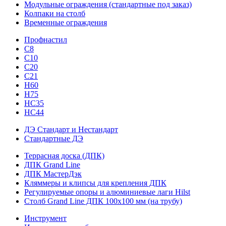
Модульные ограждения (стандартные под заказ)
Колпаки на столб
Временные ограждения
Профнастил
С8
С10
С20
С21
H60
H75
HС35
НС44
ДЭ Стандарт и Нестандарт
Стандартные ДЭ
Террасная доска (ДПК)
ДПК Grand Line
ДПК МастерДэк
Кляммеры и клипсы для крепления ДПК
Регулируемые опоры и алюминиевые лаги Hilst
Столб Grand Line ДПК 100х100 мм (на трубу)
Инструмент