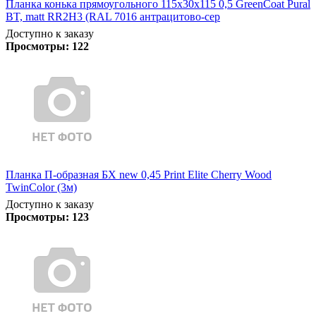
Планка конька прямоугольного 115х30х115 0,5 GreenCoat Pural
BT, matt RR2Н3 (RAL 7016 антрацитово-сер
Доступно к заказу
Просмотры:
122
Планка П-образная БХ new 0,45 Print Elite Cherry Wood
TwinColor (3м)
Доступно к заказу
Просмотры:
123