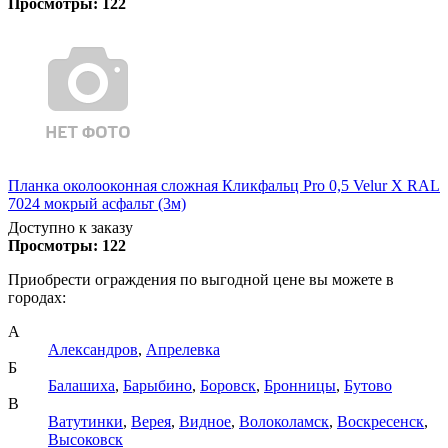
Просмотры:
122
Планка околооконная сложная Кликфальц Pro 0,5 Velur X RAL
7024 мокрый асфальт (3м)
Доступно к заказу
Просмотры:
122
Приобрести ограждения по выгодной цене вы можете в
городах:
А
Александров
,
Апрелевка
Б
Балашиха
,
Барыбино
,
Боровск
,
Бронницы
,
Бутово
В
Ватутинки
,
Верея
,
Видное
,
Волоколамск
,
Воскресенск
,
Высоковск