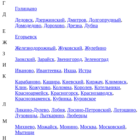
Г
Голицыно
Д
Дедовск
,
Дзержинский
,
Дмитров
,
Долгопрудный
,
Домодедово
,
Дорохово
,
Дрезна
,
Дубна
Е
Егорьевск
Ж
Железнодорожный
,
Жуковский
,
Жулебино
З
Заокский
,
Зарайск
,
Звенигород
,
Зеленоград
И
Иваново
,
Ивантеевка
,
Икша
,
Истра
К
Карабаново
,
Кашира
,
Киевский
,
Киржач
,
Климовск
,
Клин
,
Кожухово
,
Коломна
,
Королев
,
Котельники
,
Красноармейск
,
Красногорск
,
Краснозаводск
,
Краснознаменск
,
Кубинка
,
Куровское
Л
Ликино-Дулево
,
Лобня
,
Лосино-Петровский
,
Лотошино
,
Луховицы
,
Лыткарино
,
Люберцы
М
Михнево
,
Можайск
,
Монино
,
Москва
,
Московский
,
Мытищи
Н