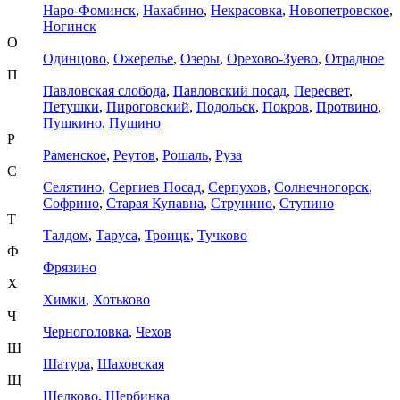
Наро-Фоминск
,
Нахабино
,
Некрасовка
,
Новопетровское
,
Ногинск
О
Одинцово
,
Ожерелье
,
Озеры
,
Орехово-Зуево
,
Отрадное
П
Павловская слобода
,
Павловский посад
,
Пересвет
,
Петушки
,
Пироговский
,
Подольск
,
Покров
,
Протвино
,
Пушкино
,
Пущино
Р
Раменское
,
Реутов
,
Рошаль
,
Руза
С
Селятино
,
Сергиев Посад
,
Серпухов
,
Солнечногорск
,
Софрино
,
Старая Купавна
,
Струнино
,
Ступино
Т
Талдом
,
Таруса
,
Троицк
,
Тучково
Ф
Фрязино
Х
Химки
,
Хотьково
Ч
Черноголовка
,
Чехов
Ш
Шатура
,
Шаховская
Щ
Щелково
,
Щербинка