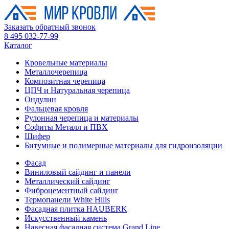
Заказать обратный звонок
8 495 032-77-99
Каталог
Кровельные материалы
Металлочерепица
Композитная черепица
ЦПЧ и Натуральная черепица
Ондулин
Фальцевая кровля
Рулонная черепица и материалы
Софиты Металл и ПВХ
Шифер
Битумные и полимерные материалы для гидроизоляции
Фасад
Виниловый сайдинг и панели
Металлический сайдинг
Фиброцементный сайдинг
Термопанели White Hills
Фасадная плитка HAUBERK
Искусственный камень
Навесная фасадная система Grand Line