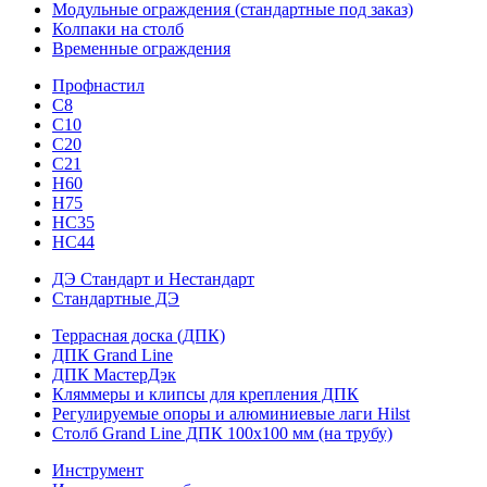
Модульные ограждения (стандартные под заказ)
Колпаки на столб
Временные ограждения
Профнастил
С8
С10
С20
С21
H60
H75
HС35
НС44
ДЭ Стандарт и Нестандарт
Стандартные ДЭ
Террасная доска (ДПК)
ДПК Grand Line
ДПК МастерДэк
Кляммеры и клипсы для крепления ДПК
Регулируемые опоры и алюминиевые лаги Hilst
Столб Grand Line ДПК 100х100 мм (на трубу)
Инструмент