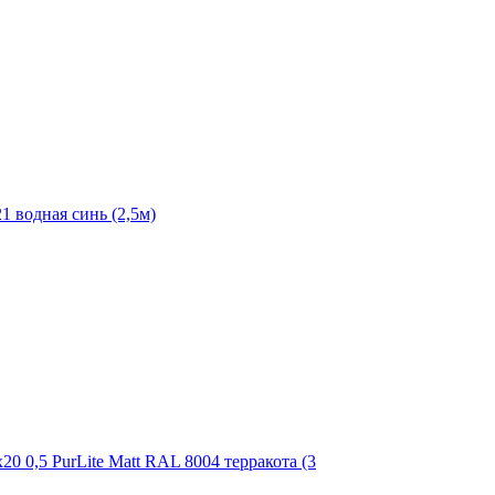
 водная синь (2,5м)
0 0,5 PurLite Matt RAL 8004 терракота (3