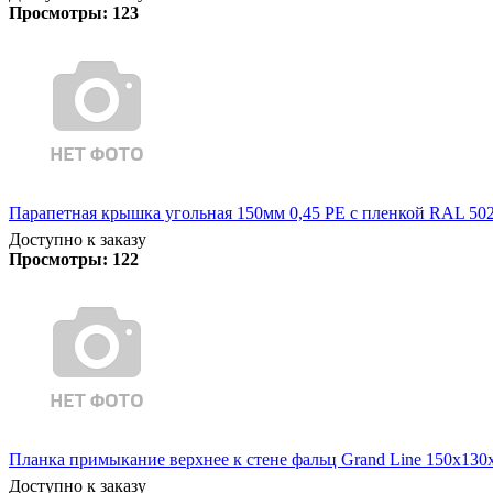
Просмотры:
123
Парапетная крышка угольная 150мм 0,45 PE с пленкой RAL 5021
Доступно к заказу
Просмотры:
122
Планка примыкание верхнее к стене фальц Grand Line 150х130х2
Доступно к заказу