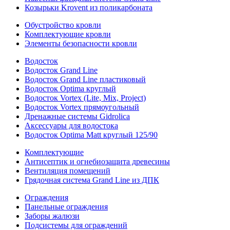
Козырьки Krovent из поликарбоната
Обустройство кровли
Комплектующие кровли
Элементы безопасности кровли
Водосток
Водосток Grand Line
Водосток Grand Line пластиковый
Водосток Optima круглый
Водосток Vortex (Lite, Mix, Project)
Водосток Vortex прямоугольный
Дренажные системы Gidrolica
Аксессуары для водостока
Водосток Optima Matt круглый 125/90
Комплектующие
Антисептик и огнебиозащита древесины
Вентиляция помещений
Грядочная система Grand Line из ДПК
Ограждения
Панельные ограждения
Заборы жалюзи
Подсистемы для ограждений