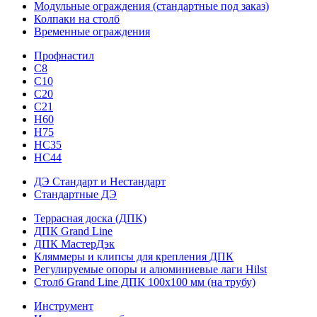
Модульные ограждения (стандартные под заказ)
Колпаки на столб
Временные ограждения
Профнастил
С8
С10
С20
С21
H60
H75
HС35
НС44
ДЭ Стандарт и Нестандарт
Стандартные ДЭ
Террасная доска (ДПК)
ДПК Grand Line
ДПК МастерДэк
Кляммеры и клипсы для крепления ДПК
Регулируемые опоры и алюминиевые лаги Hilst
Столб Grand Line ДПК 100х100 мм (на трубу)
Инструмент