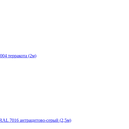
004 терракота (2м)
RAL 7016 антрацитово-серый (2,5м)