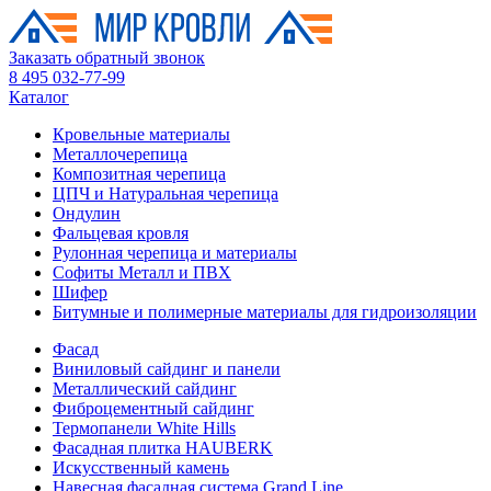
Заказать обратный звонок
8 495 032-77-99
Каталог
Кровельные материалы
Металлочерепица
Композитная черепица
ЦПЧ и Натуральная черепица
Ондулин
Фальцевая кровля
Рулонная черепица и материалы
Софиты Металл и ПВХ
Шифер
Битумные и полимерные материалы для гидроизоляции
Фасад
Виниловый сайдинг и панели
Металлический сайдинг
Фиброцементный сайдинг
Термопанели White Hills
Фасадная плитка HAUBERK
Искусственный камень
Навесная фасадная система Grand Line