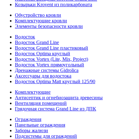
Козырьки Krovent из поликарбоната
Обустройство кровли
Комплектующие кровли
Элементы безопасности кровли
Водосток
Водосток Grand Line
Водосток Grand Line пластиковый
Водосток Optima круглый
Водосток Vortex (Lite, Mix, Project)
Водосток Vortex прямоугольный
Дренажные системы Gidrolica
Аксессуары для водостока
Водосток Optima Matt круглый 125/90
Комплектующие
Антисептик и огнебиозащита древесины
Вентиляция помещений
Грядочная система Grand Line из ДПК
Ограждения
Панельные ограждения
Заборы жалюзи
Подсистемы для ограждений