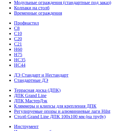
Модульные ограждения (стандартные под заказ)
Колпаки на столб
Временные ограждения
Профнастил
С8
С10
С20
С21
H60
H75
HС35
НС44
ДЭ Стандарт и Нестандарт
Стандартные ДЭ
Террасная доска (ДПК)
ДПК Grand Line
ДПК МастерДэк
Кляммеры и клипсы для крепления ДПК
Регулируемые опоры и алюминиевые лаги Hilst
Столб Grand Line ДПК 100х100 мм (на трубу)
Инструмент