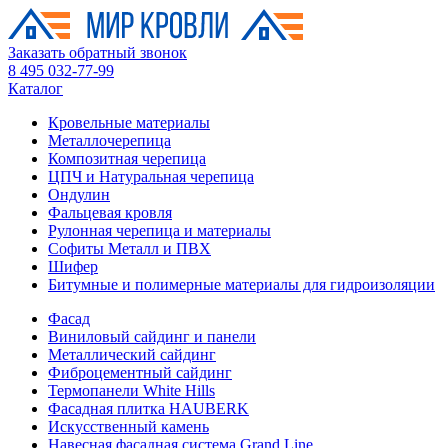
Заказать обратный звонок
8 495 032-77-99
Каталог
Кровельные материалы
Металлочерепица
Композитная черепица
ЦПЧ и Натуральная черепица
Ондулин
Фальцевая кровля
Рулонная черепица и материалы
Софиты Металл и ПВХ
Шифер
Битумные и полимерные материалы для гидроизоляции
Фасад
Виниловый сайдинг и панели
Металлический сайдинг
Фиброцементный сайдинг
Термопанели White Hills
Фасадная плитка HAUBERK
Искусственный камень
Навесная фасадная система Grand Line