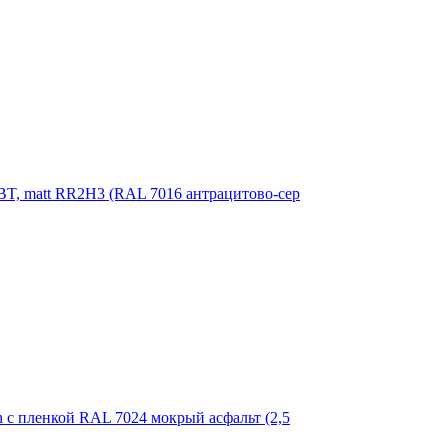
 BT, matt RR2Н3 (RAL 7016 антрацитово-сер
n с пленкой RAL 7024 мокрый асфальт (2,5