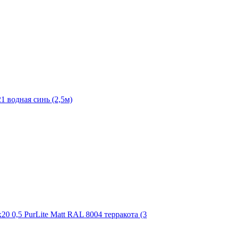
 водная синь (2,5м)
0 0,5 PurLite Matt RAL 8004 терракота (3