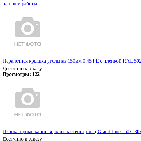
на наши работы
Парапетная крышка угольная 150мм 0,45 PE с пленкой RAL 5021
Доступно к заказу
Просмотры:
122
Планка примыкание верхнее к стене фальц Grand Line 150х130х2
Доступно к заказу