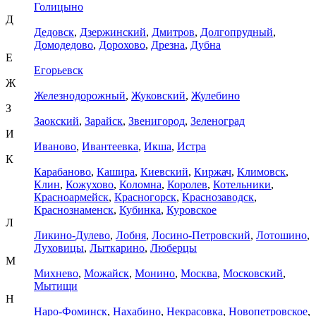
Голицыно
Д
Дедовск
,
Дзержинский
,
Дмитров
,
Долгопрудный
,
Домодедово
,
Дорохово
,
Дрезна
,
Дубна
Е
Егорьевск
Ж
Железнодорожный
,
Жуковский
,
Жулебино
З
Заокский
,
Зарайск
,
Звенигород
,
Зеленоград
И
Иваново
,
Ивантеевка
,
Икша
,
Истра
К
Карабаново
,
Кашира
,
Киевский
,
Киржач
,
Климовск
,
Клин
,
Кожухово
,
Коломна
,
Королев
,
Котельники
,
Красноармейск
,
Красногорск
,
Краснозаводск
,
Краснознаменск
,
Кубинка
,
Куровское
Л
Ликино-Дулево
,
Лобня
,
Лосино-Петровский
,
Лотошино
,
Луховицы
,
Лыткарино
,
Люберцы
М
Михнево
,
Можайск
,
Монино
,
Москва
,
Московский
,
Мытищи
Н
Наро-Фоминск
,
Нахабино
,
Некрасовка
,
Новопетровское
,