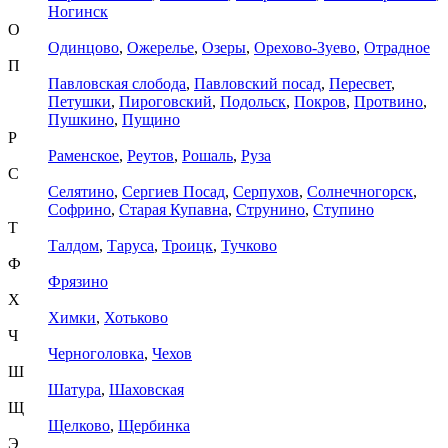
Ногинск
О
Одинцово
,
Ожерелье
,
Озеры
,
Орехово-Зуево
,
Отрадное
П
Павловская слобода
,
Павловский посад
,
Пересвет
,
Петушки
,
Пироговский
,
Подольск
,
Покров
,
Протвино
,
Пушкино
,
Пущино
Р
Раменское
,
Реутов
,
Рошаль
,
Руза
С
Селятино
,
Сергиев Посад
,
Серпухов
,
Солнечногорск
,
Софрино
,
Старая Купавна
,
Струнино
,
Ступино
Т
Талдом
,
Таруса
,
Троицк
,
Тучково
Ф
Фрязино
Х
Химки
,
Хотьково
Ч
Черноголовка
,
Чехов
Ш
Шатура
,
Шаховская
Щ
Щелково
,
Щербинка
Э