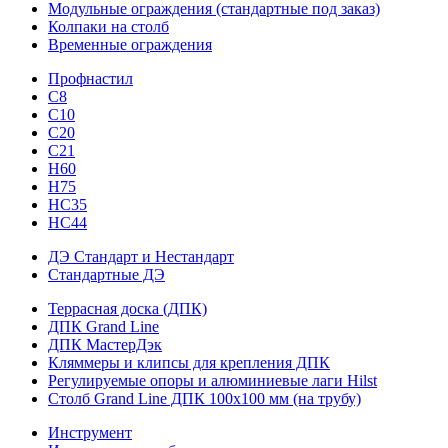
Модульные ограждения (стандартные под заказ)
Колпаки на столб
Временные ограждения
Профнастил
С8
С10
С20
С21
H60
H75
HС35
НС44
ДЭ Стандарт и Нестандарт
Стандартные ДЭ
Террасная доска (ДПК)
ДПК Grand Line
ДПК МастерДэк
Кляммеры и клипсы для крепления ДПК
Регулируемые опоры и алюминиевые лаги Hilst
Столб Grand Line ДПК 100х100 мм (на трубу)
Инструмент