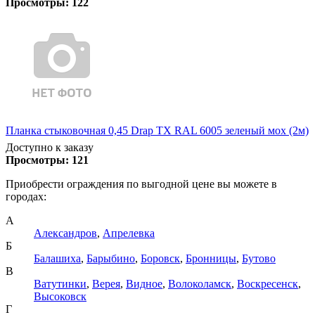
Просмотры:
122
Планка стыковочная 0,45 Drap TX RAL 6005 зеленый мох (2м)
Доступно к заказу
Просмотры:
121
Приобрести ограждения по выгодной цене вы можете в
городах:
А
Александров
,
Апрелевка
Б
Балашиха
,
Барыбино
,
Боровск
,
Бронницы
,
Бутово
В
Ватутинки
,
Верея
,
Видное
,
Волоколамск
,
Воскресенск
,
Высоковск
Г