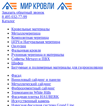
Заказать обратный звонок
8 495 032-77-99
Каталог
Кровельные материалы
Металлочерепица
Композитная черепица
ЦПЧ и Натуральная черепица
Ондулин
Фальцевая кровля
Рулонная черепица и материалы
Софиты Металл и ПВХ
Шифер
Битумные и полимерные материалы для гидроизоляции
Фасад
Виниловый сайдинг и панели
Металлический сайдинг
Фиброцементный сайдинг
Термопанели White Hills
Фасадная плитка HAUBERK
Искусственный камень
Навесная фасадная система Grand Line