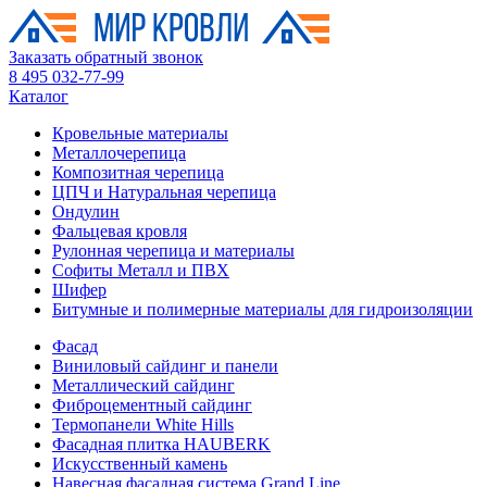
Заказать обратный звонок
8 495 032-77-99
Каталог
Кровельные материалы
Металлочерепица
Композитная черепица
ЦПЧ и Натуральная черепица
Ондулин
Фальцевая кровля
Рулонная черепица и материалы
Софиты Металл и ПВХ
Шифер
Битумные и полимерные материалы для гидроизоляции
Фасад
Виниловый сайдинг и панели
Металлический сайдинг
Фиброцементный сайдинг
Термопанели White Hills
Фасадная плитка HAUBERK
Искусственный камень
Навесная фасадная система Grand Line