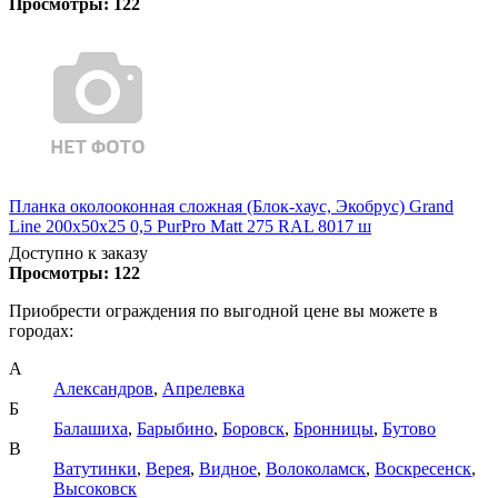
Просмотры:
122
Планка околооконная сложная (Блок-хаус, Экобрус) Grand
Line 200х50х25 0,5 PurPro Matt 275 RAL 8017 ш
Доступно к заказу
Просмотры:
122
Приобрести ограждения по выгодной цене вы можете в
городах:
А
Александров
,
Апрелевка
Б
Балашиха
,
Барыбино
,
Боровск
,
Бронницы
,
Бутово
В
Ватутинки
,
Верея
,
Видное
,
Волоколамск
,
Воскресенск
,
Высоковск