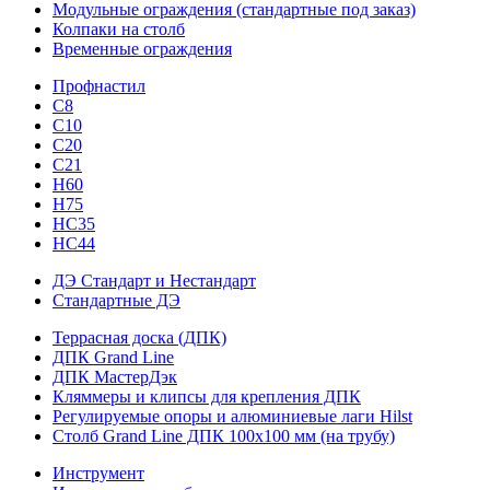
Модульные ограждения (стандартные под заказ)
Колпаки на столб
Временные ограждения
Профнастил
С8
С10
С20
С21
H60
H75
HС35
НС44
ДЭ Стандарт и Нестандарт
Стандартные ДЭ
Террасная доска (ДПК)
ДПК Grand Line
ДПК МастерДэк
Кляммеры и клипсы для крепления ДПК
Регулируемые опоры и алюминиевые лаги Hilst
Столб Grand Line ДПК 100х100 мм (на трубу)
Инструмент