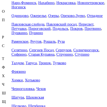
Наро-Фоминск
,
Нахабино
,
Некрасовка
,
Новопетровское
,
Ногинск
О
Одинцово
,
Ожерелье
,
Озеры
,
Орехово-Зуево
,
Отрадное
П
Павловская слобода
,
Павловский посад
,
Пересвет
,
Петушки
,
Пироговский
,
Подольск
,
Покров
,
Протвино
,
Пушкино
,
Пущино
Р
Раменское
,
Реутов
,
Рошаль
,
Руза
С
Селятино
,
Сергиев Посад
,
Серпухов
,
Солнечногорск
,
Софрино
,
Старая Купавна
,
Струнино
,
Ступино
Т
Талдом
,
Таруса
,
Троицк
,
Тучково
Ф
Фрязино
Х
Химки
,
Хотьково
Ч
Черноголовка
,
Чехов
Ш
Шатура
,
Шаховская
Щ
Щелково
,
Щербинка