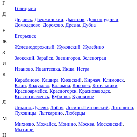
Г
Голицыно
Д
Дедовск
,
Дзержинский
,
Дмитров
,
Долгопрудный
,
Домодедово
,
Дорохово
,
Дрезна
,
Дубна
Е
Егорьевск
Ж
Железнодорожный
,
Жуковский
,
Жулебино
З
Заокский
,
Зарайск
,
Звенигород
,
Зеленоград
И
Иваново
,
Ивантеевка
,
Икша
,
Истра
К
Карабаново
,
Кашира
,
Киевский
,
Киржач
,
Климовск
,
Клин
,
Кожухово
,
Коломна
,
Королев
,
Котельники
,
Красноармейск
,
Красногорск
,
Краснозаводск
,
Краснознаменск
,
Кубинка
,
Куровское
Л
Ликино-Дулево
,
Лобня
,
Лосино-Петровский
,
Лотошино
,
Луховицы
,
Лыткарино
,
Люберцы
М
Михнево
,
Можайск
,
Монино
,
Москва
,
Московский
,
Мытищи
Н