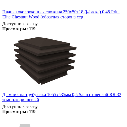
Планка околооконная сложная 250х50х18 (j-фаска) 0,45 Print
Elite Chestnut Wood (обратная сторона сер
Доступно к заказу
Просмотры:
119
Дымник на трубу елка 1055х535мм 0,5 Satin с пленкой RR 32
темно-коричневый
Доступно к заказу
Просмотры:
119