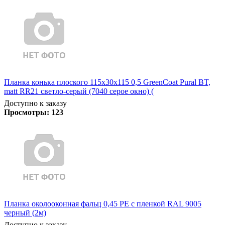
Планка конька плоского 115х30х115 0,5 GreenCoat Pural BT,
matt RR21 светло-серый (7040 серое окно) (
Доступно к заказу
Просмотры:
123
Планка околооконная фальц 0,45 PE с пленкой RAL 9005
черный (2м)
Доступно к заказу