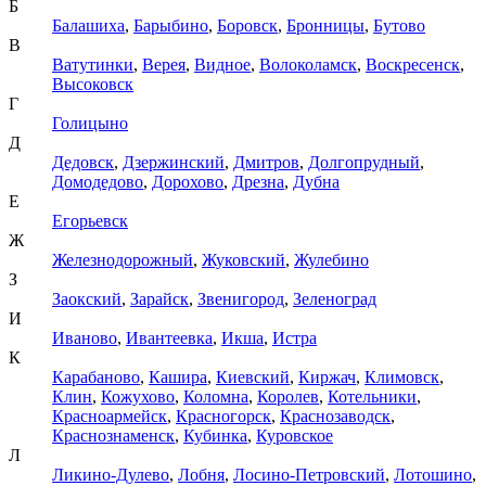
Б
Балашиха
,
Барыбино
,
Боровск
,
Бронницы
,
Бутово
В
Ватутинки
,
Верея
,
Видное
,
Волоколамск
,
Воскресенск
,
Высоковск
Г
Голицыно
Д
Дедовск
,
Дзержинский
,
Дмитров
,
Долгопрудный
,
Домодедово
,
Дорохово
,
Дрезна
,
Дубна
Е
Егорьевск
Ж
Железнодорожный
,
Жуковский
,
Жулебино
З
Заокский
,
Зарайск
,
Звенигород
,
Зеленоград
И
Иваново
,
Ивантеевка
,
Икша
,
Истра
К
Карабаново
,
Кашира
,
Киевский
,
Киржач
,
Климовск
,
Клин
,
Кожухово
,
Коломна
,
Королев
,
Котельники
,
Красноармейск
,
Красногорск
,
Краснозаводск
,
Краснознаменск
,
Кубинка
,
Куровское
Л
Ликино-Дулево
,
Лобня
,
Лосино-Петровский
,
Лотошино
,