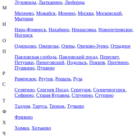
Луховицы
,
Лыткарино
,
Люберцы
М
Михнево
,
Можайск
,
Монино
,
Москва
,
Московский
,
Мытищи
Н
Наро-Фоминск
,
Нахабино
,
Некрасовка
,
Новопетровское
,
Ногинск
О
Одинцово
,
Ожерелье
,
Озеры
,
Орехово-Зуево
,
Отрадное
П
Павловская слобода
,
Павловский посад
,
Пересвет
,
Петушки
,
Пироговский
,
Подольск
,
Покров
,
Протвино
,
Пушкино
,
Пущино
Р
Раменское
,
Реутов
,
Рошаль
,
Руза
С
Селятино
,
Сергиев Посад
,
Серпухов
,
Солнечногорск
,
Софрино
,
Старая Купавна
,
Струнино
,
Ступино
Т
Талдом
,
Таруса
,
Троицк
,
Тучково
Ф
Фрязино
Х
Химки
,
Хотьково
Ч