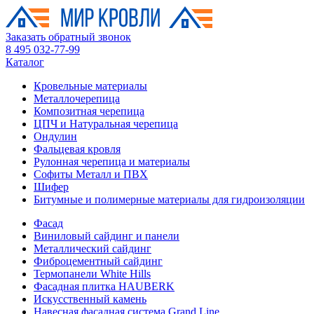
Заказать обратный звонок
8 495 032-77-99
Каталог
Кровельные материалы
Металлочерепица
Композитная черепица
ЦПЧ и Натуральная черепица
Ондулин
Фальцевая кровля
Рулонная черепица и материалы
Софиты Металл и ПВХ
Шифер
Битумные и полимерные материалы для гидроизоляции
Фасад
Виниловый сайдинг и панели
Металлический сайдинг
Фиброцементный сайдинг
Термопанели White Hills
Фасадная плитка HAUBERK
Искусственный камень
Навесная фасадная система Grand Line