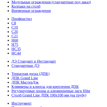
Модульные ограждения (стандартные под заказ)
Колпаки на столб
Временные ограждения
Профнастил
С8
С10
С20
С21
H60
H75
HС35
НС44
ДЭ Стандарт и Нестандарт
Стандартные ДЭ
Террасная доска (ДПК)
ДПК Grand Line
ДПК МастерДэк
Кляммеры и клипсы для крепления ДПК
Регулируемые опоры и алюминиевые лаги Hilst
Столб Grand Line ДПК 100х100 мм (на трубу)
Инструмент