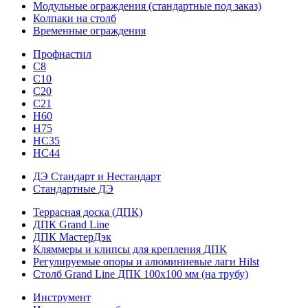
Модульные ограждения (стандартные под заказ)
Колпаки на столб
Временные ограждения
Профнастил
С8
С10
С20
С21
H60
H75
HС35
НС44
ДЭ Стандарт и Нестандарт
Стандартные ДЭ
Террасная доска (ДПК)
ДПК Grand Line
ДПК МастерДэк
Кляммеры и клипсы для крепления ДПК
Регулируемые опоры и алюминиевые лаги Hilst
Столб Grand Line ДПК 100х100 мм (на трубу)
Инструмент