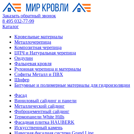
Заказать обратный звонок
8 495 032-77-99
Каталог
Кровельные материалы
Металлочерепица
Композитная черепица
ЦПЧ и Натуральная черепица
Ондулин
Фальцевая кровля
Рулонная черепица и материалы
Софиты Металл и ПВХ
Шифер
Битумные и полимерные материалы для гидроизоляции
Фасад
Виниловый сайдинг и панели
Металлический сайдинг
Фиброцементный сайдинг
Термопанели White Hills
Фасадная плитка HAUBERK
Искусственный камень
Навесная фасадная система Grand Line