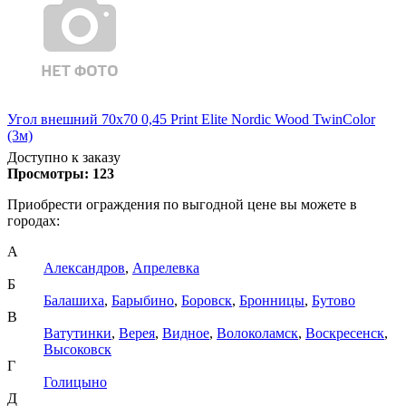
Угол внешний 70х70 0,45 Print Elite Nordic Wood TwinColor
(3м)
Доступно к заказу
Просмотры:
123
Приобрести ограждения по выгодной цене вы можете в
городах:
А
Александров
,
Апрелевка
Б
Балашиха
,
Барыбино
,
Боровск
,
Бронницы
,
Бутово
В
Ватутинки
,
Верея
,
Видное
,
Волоколамск
,
Воскресенск
,
Высоковск
Г
Голицыно
Д