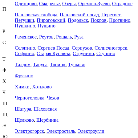
Одинцово
,
Ожерелье
,
Озеры
,
Орехово-Зуево
,
Отрадное
П
Павловская слобода
,
Павловский посад
,
Пересвет
,
Петушки
,
Пироговский
,
Подольск
,
Покров
,
Протвино
,
Пушкино
,
Пущино
Р
Раменское
,
Реутов
,
Рошаль
,
Руза
С
Селятино
,
Сергиев Посад
,
Серпухов
,
Солнечногорск
,
Софрино
,
Старая Купавна
,
Струнино
,
Ступино
Т
Талдом
,
Таруса
,
Троицк
,
Тучково
Ф
Фрязино
Х
Химки
,
Хотьково
Ч
Черноголовка
,
Чехов
Ш
Шатура
,
Шаховская
Щ
Щелково
,
Щербинка
Э
Электрогорск
,
Электросталь
,
Электроугли
Ю