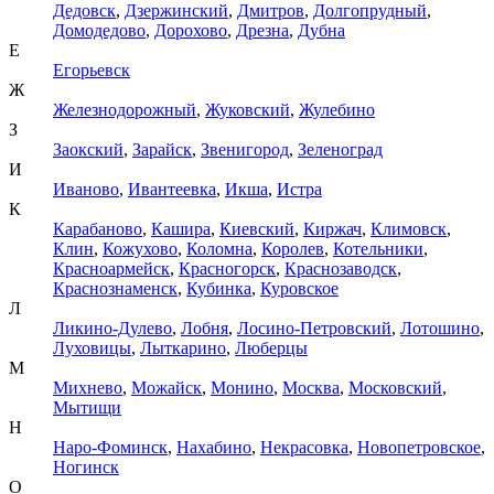
Дедовск
,
Дзержинский
,
Дмитров
,
Долгопрудный
,
Домодедово
,
Дорохово
,
Дрезна
,
Дубна
Е
Егорьевск
Ж
Железнодорожный
,
Жуковский
,
Жулебино
З
Заокский
,
Зарайск
,
Звенигород
,
Зеленоград
И
Иваново
,
Ивантеевка
,
Икша
,
Истра
К
Карабаново
,
Кашира
,
Киевский
,
Киржач
,
Климовск
,
Клин
,
Кожухово
,
Коломна
,
Королев
,
Котельники
,
Красноармейск
,
Красногорск
,
Краснозаводск
,
Краснознаменск
,
Кубинка
,
Куровское
Л
Ликино-Дулево
,
Лобня
,
Лосино-Петровский
,
Лотошино
,
Луховицы
,
Лыткарино
,
Люберцы
М
Михнево
,
Можайск
,
Монино
,
Москва
,
Московский
,
Мытищи
Н
Наро-Фоминск
,
Нахабино
,
Некрасовка
,
Новопетровское
,
Ногинск
О