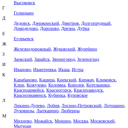
Высоковск
Г
Голицыно
Д
Дедовск
,
Дзержинский
,
Дмитров
,
Долгопрудный
,
Домодедово
,
Дорохово
,
Дрезна
,
Дубна
Е
Егорьевск
Ж
Железнодорожный
,
Жуковский
,
Жулебино
З
Заокский
,
Зарайск
,
Звенигород
,
Зеленоград
И
Иваново
,
Ивантеевка
,
Икша
,
Истра
К
Карабаново
,
Кашира
,
Киевский
,
Киржач
,
Климовск
,
Клин
,
Кожухово
,
Коломна
,
Королев
,
Котельники
,
Красноармейск
,
Красногорск
,
Краснозаводск
,
Краснознаменск
,
Кубинка
,
Куровское
Л
Ликино-Дулево
,
Лобня
,
Лосино-Петровский
,
Лотошино
,
Луховицы
,
Лыткарино
,
Люберцы
М
Михнево
,
Можайск
,
Монино
,
Москва
,
Московский
,
Мытищи