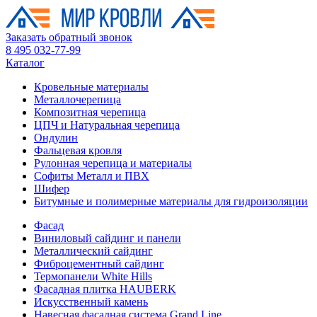
Заказать обратный звонок
8 495 032-77-99
Каталог
Кровельные материалы
Металлочерепица
Композитная черепица
ЦПЧ и Натуральная черепица
Ондулин
Фальцевая кровля
Рулонная черепица и материалы
Софиты Металл и ПВХ
Шифер
Битумные и полимерные материалы для гидроизоляции
Фасад
Виниловый сайдинг и панели
Металлический сайдинг
Фиброцементный сайдинг
Термопанели White Hills
Фасадная плитка HAUBERK
Искусственный камень
Навесная фасадная система Grand Line