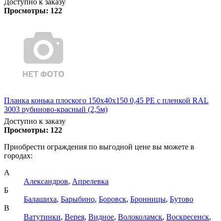
Доступно к заказу
Просмотры:
122
Планка конька плоского 150х40х150 0,45 PE с пленкой RAL
3003 рубиново-красный (2,5м)
Доступно к заказу
Просмотры:
122
Приобрести ограждения по выгодной цене вы можете в
городах:
А
Александров
,
Апрелевка
Б
Балашиха
,
Барыбино
,
Боровск
,
Бронницы
,
Бутово
В
Ватутинки
,
Верея
,
Видное
,
Волоколамск
,
Воскресенск
,