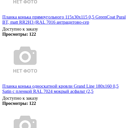
Планка конька прямоугольного 115х30х115 0,5 GreenCoat Pural
BT, matt RR2Н3 (RAL 7016 антрацитово-сер
Доступно к заказу
Просмотры:
122
Планка конька односкатной кровли Grand Line 180x160 0,5
Satin с пленкой RAL 7024 мокрый асфальт (2,5
Доступно к заказу
Просмотры:
122