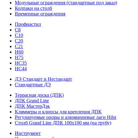
Модульные ограждения (стандартные под заказ)
Колпаки на столб
Временные ограждения
Профнастил
С8
С10
С20
С21
H60
H75
HС35
НС44
ДЭ Стандарт и Нестандарт
Стандартные ДЭ
Террасная доска (ДПК)
ДПК Grand Line
ДПК МастерДэк
Кляммеры и клипсы для крепления ДПК
Регулируемые опоры и алюминиевые лаги Hilst
Столб Grand Line ДПК 100х100 мм (на трубу)
Инструмент