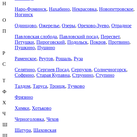
Н
Наро-Фоминск
,
Нахабино
,
Некрасовка
,
Новопетровское
,
Ногинск
О
Одинцово
,
Ожерелье
,
Озеры
,
Орехово-Зуево
,
Отрадное
П
Павловская слобода
,
Павловский посад
,
Пересвет
,
Петушки
,
Пироговский
,
Подольск
,
Покров
,
Протвино
,
Пушкино
,
Пущино
Р
Раменское
,
Реутов
,
Рошаль
,
Руза
С
Селятино
,
Сергиев Посад
,
Серпухов
,
Солнечногорск
,
Софрино
,
Старая Купавна
,
Струнино
,
Ступино
Т
Талдом
,
Таруса
,
Троицк
,
Тучково
Ф
Фрязино
Х
Химки
,
Хотьково
Ч
Черноголовка
,
Чехов
Ш
Шатура
,
Шаховская
Щ