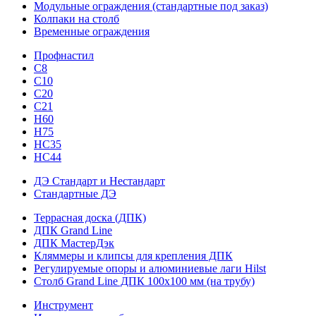
Модульные ограждения (стандартные под заказ)
Колпаки на столб
Временные ограждения
Профнастил
С8
С10
С20
С21
H60
H75
HС35
НС44
ДЭ Стандарт и Нестандарт
Стандартные ДЭ
Террасная доска (ДПК)
ДПК Grand Line
ДПК МастерДэк
Кляммеры и клипсы для крепления ДПК
Регулируемые опоры и алюминиевые лаги Hilst
Столб Grand Line ДПК 100х100 мм (на трубу)
Инструмент