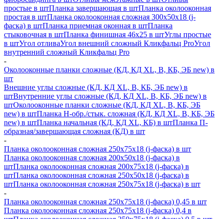
простые в шт
Планка завершающая в шт
Планка околооконная
простая в шт
Планка околооконная сложная 300х50х18 (j-
фаска) в шт
Планка приемная оконная в шт
Планка
стыковочная в шт
Планка финишная 46х25 в шт
Углы простые
в шт
Угол отлива
Угол внешний сложный Кликфальц Pro
Угол
внутренний сложный Кликфальц Pro
-
Околооконные планки сложные (КД, КД XL, В, КБ, ЭБ new) в
шт
Внешние углы сложные (КД, КД XL, В, КБ, ЭБ new) в
шт
Внутренние углы сложные (КД, КД XL, В, КБ, ЭБ new) в
шт
Околооконные планки сложные (КД, КД XL, В, КБ, ЭБ
new) в шт
Планка H-обр./стык. сложная (КД, КД XL, В, КБ, ЭБ
new) в шт
Планка начальная (КД, КД XL, КБ) в шт
Планка П-
образная/завершающая сложная (КД) в шт
-
Планка околооконная сложная 250х75х18 (j-фаска) в шт
Планка околооконная сложная 200х50х18 (j-фаска) в
шт
Планка околооконная сложная 200х75х18 (j-фаска) в
шт
Планка околооконная сложная 250х50х18 (j-фаска) в
шт
Планка околооконная сложная 250х75х18 (j-фаска) в шт
-
Планка околооконная сложная 250х75х18 (j-фаска) 0,45 в шт
Планка околооконная сложная 250х75х18 (j-фаска) 0,4 в