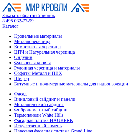
Заказать обратный звонок
8 495 032-77-99
Каталог
Кровельные материалы
Металлочерепица
Композитная черепица
ЦПЧ и Натуральная черепица
Ондулин
Фальцевая кровля
Рулонная черепица и материалы
Софиты Металл и ПВХ
Шифер
Битумные и полимерные материалы для гидроизоляции
Фасад
Виниловый сайдинг и панели
Металлический сайдинг
Фиброцементный сайдинг
Термопанели White Hills
Фасадная плитка HAUBERK
Искусственный камень
Навесная фасадная система Grand Line