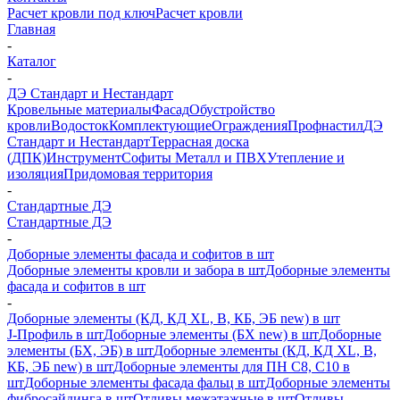
Расчет кровли под ключ
Расчет кровли
Главная
-
Каталог
-
ДЭ Стандарт и Нестандарт
Кровельные материалы
Фасад
Обустройство
кровли
Водосток
Комплектующие
Ограждения
Профнастил
ДЭ
Стандарт и Нестандарт
Террасная доска
(ДПК)
Инструмент
Софиты Металл и ПВХ
Утепление и
изоляция
Придомовая территория
-
Стандартные ДЭ
Стандартные ДЭ
-
Доборные элементы фасада и софитов в шт
Доборные элементы кровли и забора в шт
Доборные элементы
фасада и софитов в шт
-
Доборные элементы (КД, КД XL, В, КБ, ЭБ new) в шт
J-Профиль в шт
Доборные элементы (БХ new) в шт
Доборные
элементы (БХ, ЭБ) в шт
Доборные элементы (КД, КД XL, В,
КБ, ЭБ new) в шт
Доборные элементы для ПН С8, С10 в
шт
Доборные элементы фасада фальц в шт
Доборные элементы
фибросайдинга в шт
Отливы межэтажные в шт
Отливы