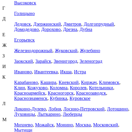
Высоковск
Г
Голицыно
Д
Дедовск
,
Дзержинский
,
Дмитров
,
Долгопрудный
,
Домодедово
,
Дорохово
,
Дрезна
,
Дубна
Е
Егорьевск
Ж
Железнодорожный
,
Жуковский
,
Жулебино
З
Заокский
,
Зарайск
,
Звенигород
,
Зеленоград
И
Иваново
,
Ивантеевка
,
Икша
,
Истра
К
Карабаново
,
Кашира
,
Киевский
,
Киржач
,
Климовск
,
Клин
,
Кожухово
,
Коломна
,
Королев
,
Котельники
,
Красноармейск
,
Красногорск
,
Краснозаводск
,
Краснознаменск
,
Кубинка
,
Куровское
Л
Ликино-Дулево
,
Лобня
,
Лосино-Петровский
,
Лотошино
,
Луховицы
,
Лыткарино
,
Люберцы
М
Михнево
,
Можайск
,
Монино
,
Москва
,
Московский
,
Мытищи