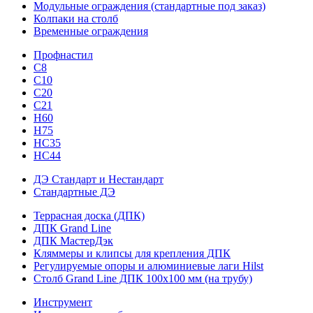
Модульные ограждения (стандартные под заказ)
Колпаки на столб
Временные ограждения
Профнастил
С8
С10
С20
С21
H60
H75
HС35
НС44
ДЭ Стандарт и Нестандарт
Стандартные ДЭ
Террасная доска (ДПК)
ДПК Grand Line
ДПК МастерДэк
Кляммеры и клипсы для крепления ДПК
Регулируемые опоры и алюминиевые лаги Hilst
Столб Grand Line ДПК 100х100 мм (на трубу)
Инструмент