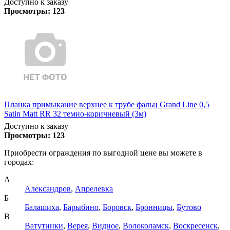
Доступно к заказу
Просмотры:
123
Планка примыкание верхнее к трубе фальц Grand Line 0,5
Satin Matt RR 32 темно-коричневый (3м)
Доступно к заказу
Просмотры:
123
Приобрести ограждения по выгодной цене вы можете в
городах:
А
Александров
,
Апрелевка
Б
Балашиха
,
Барыбино
,
Боровск
,
Бронницы
,
Бутово
В
Ватутинки
,
Верея
,
Видное
,
Волоколамск
,
Воскресенск
,