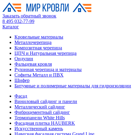
Заказать обратный звонок
8 495 032-77-99
Каталог
Кровельные материалы
Металлочерепица
Композитная черепица
ЦПЧ и Натуральная черепица
Ондулин
Фальцевая кровля
Рулонная черепица и материалы
Софиты Металл и ПВХ
Шифер
Битумные и полимерные материалы для гидроизоляции
Фасад
Виниловый сайдинг и панели
Металлический сайдинг
Фиброцементный сайдинг
Термопанели White Hills
Фасадная плитка HAUBERK
Искусственный камень
Навесная фасадная система Grand Line