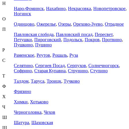
Н
Наро-Фоминск
,
Нахабино
,
Некрасовка
,
Новопетровское
,
Ногинск
О
Одинцово
,
Ожерелье
,
Озеры
,
Орехово-Зуево
,
Отрадное
П
Павловская слобода
,
Павловский посад
,
Пересвет
,
Петушки
,
Пироговский
,
Подольск
,
Покров
,
Протвино
,
Пушкино
,
Пущино
Р
Раменское
,
Реутов
,
Рошаль
,
Руза
С
Селятино
,
Сергиев Посад
,
Серпухов
,
Солнечногорск
,
Софрино
,
Старая Купавна
,
Струнино
,
Ступино
Т
Талдом
,
Таруса
,
Троицк
,
Тучково
Ф
Фрязино
Х
Химки
,
Хотьково
Ч
Черноголовка
,
Чехов
Ш
Шатура
,
Шаховская
Щ