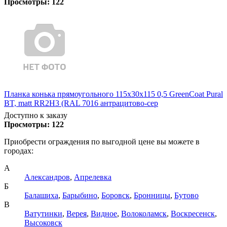
Просмотры:
122
Планка конька прямоугольного 115х30х115 0,5 GreenCoat Pural
BT, matt RR2Н3 (RAL 7016 антрацитово-сер
Доступно к заказу
Просмотры:
122
Приобрести ограждения по выгодной цене вы можете в
городах:
А
Александров
,
Апрелевка
Б
Балашиха
,
Барыбино
,
Боровск
,
Бронницы
,
Бутово
В
Ватутинки
,
Верея
,
Видное
,
Волоколамск
,
Воскресенск
,
Высоковск