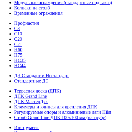
Модульные ограждения (стандартные под заказ)
Колпаки на столб
Временные ограждения
Профнастил
С8
С10
С20
С21
H60
H75
HС35
НС44
ДЭ Стандарт и Нестандарт
Стандартные ДЭ
Террасная доска (ДПК)
ДПК Grand Line
ДПК МастерДэк
Кляммеры и клипсы для крепления ДПК
Регулируемые опоры и алюминиевые лаги Hilst
Столб Grand Line ДПК 100х100 мм (на трубу)
Инструмент