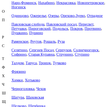
Наро-Фоминск
,
Нахабино
,
Некрасовка
,
Новопетровское
,
Ногинск
О
Одинцово
,
Ожерелье
,
Озеры
,
Орехово-Зуево
,
Отрадное
П
Павловская слобода
,
Павловский посад
,
Пересвет
,
Петушки
,
Пироговский
,
Подольск
,
Покров
,
Протвино
,
Пушкино
,
Пущино
Р
Раменское
,
Реутов
,
Рошаль
,
Руза
С
Селятино
,
Сергиев Посад
,
Серпухов
,
Солнечногорск
,
Софрино
,
Старая Купавна
,
Струнино
,
Ступино
Т
Талдом
,
Таруса
,
Троицк
,
Тучково
Ф
Фрязино
Х
Химки
,
Хотьково
Ч
Черноголовка
,
Чехов
Ш
Шатура
,
Шаховская
Щ
Щелково
,
Щербинка