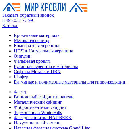
Заказать обратный звонок
8 495 032-77-99
Каталог
Кровельные материалы
Металлочерепица
Композитная черепица
ЦПЧ и Натуральная черепица
Ондулин
Фальцевая кровля
Рулонная черепица и материалы
Софиты Металл и ПВХ
Шифер
Битумные и полимерные материалы для гидроизоляции
Фасад
Виниловый сайдинг и панели
Металлический сайдинг
Фиброцементный сайдинг
Термопанели White Hills
Фасадная плитка HAUBERK
Искусственный камень
Навесная фасадная система Grand Line