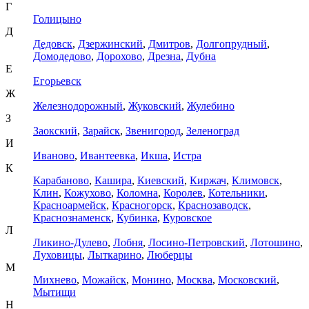
Г
Голицыно
Д
Дедовск
,
Дзержинский
,
Дмитров
,
Долгопрудный
,
Домодедово
,
Дорохово
,
Дрезна
,
Дубна
Е
Егорьевск
Ж
Железнодорожный
,
Жуковский
,
Жулебино
З
Заокский
,
Зарайск
,
Звенигород
,
Зеленоград
И
Иваново
,
Ивантеевка
,
Икша
,
Истра
К
Карабаново
,
Кашира
,
Киевский
,
Киржач
,
Климовск
,
Клин
,
Кожухово
,
Коломна
,
Королев
,
Котельники
,
Красноармейск
,
Красногорск
,
Краснозаводск
,
Краснознаменск
,
Кубинка
,
Куровское
Л
Ликино-Дулево
,
Лобня
,
Лосино-Петровский
,
Лотошино
,
Луховицы
,
Лыткарино
,
Люберцы
М
Михнево
,
Можайск
,
Монино
,
Москва
,
Московский
,
Мытищи
Н