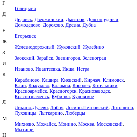
Г
Голицыно
Д
Дедовск
,
Дзержинский
,
Дмитров
,
Долгопрудный
,
Домодедово
,
Дорохово
,
Дрезна
,
Дубна
Е
Егорьевск
Ж
Железнодорожный
,
Жуковский
,
Жулебино
З
Заокский
,
Зарайск
,
Звенигород
,
Зеленоград
И
Иваново
,
Ивантеевка
,
Икша
,
Истра
К
Карабаново
,
Кашира
,
Киевский
,
Киржач
,
Климовск
,
Клин
,
Кожухово
,
Коломна
,
Королев
,
Котельники
,
Красноармейск
,
Красногорск
,
Краснозаводск
,
Краснознаменск
,
Кубинка
,
Куровское
Л
Ликино-Дулево
,
Лобня
,
Лосино-Петровский
,
Лотошино
,
Луховицы
,
Лыткарино
,
Люберцы
М
Михнево
,
Можайск
,
Монино
,
Москва
,
Московский
,
Мытищи
Н