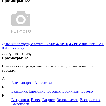
Просмотры:
122
Дымник на трубу с сеткой 2850х540мм 0,45 PE с пленкой RAL
8017 шоколад
Доступно к заказу
Просмотры:
121
Приобрести ограждения по выгодной цене вы можете в
городах:
А
Александров
,
Апрелевка
Б
Балашиха
,
Барыбино
,
Боровск
,
Бронницы
,
Бутово
В
Ватутинки
,
Верея
,
Видное
,
Волоколамск
,
Воскресенск
,
Высоковск