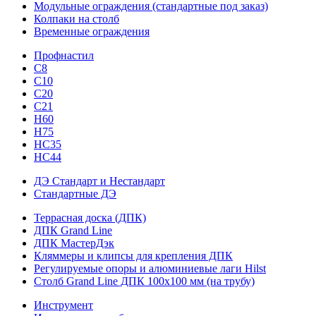
Модульные ограждения (стандартные под заказ)
Колпаки на столб
Временные ограждения
Профнастил
С8
С10
С20
С21
H60
H75
HС35
НС44
ДЭ Стандарт и Нестандарт
Стандартные ДЭ
Террасная доска (ДПК)
ДПК Grand Line
ДПК МастерДэк
Кляммеры и клипсы для крепления ДПК
Регулируемые опоры и алюминиевые лаги Hilst
Столб Grand Line ДПК 100х100 мм (на трубу)
Инструмент