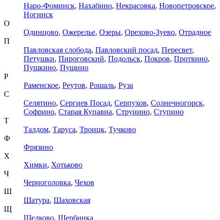
Наро-Фоминск
,
Нахабино
,
Некрасовка
,
Новопетровское
,
Ногинск
О
Одинцово
,
Ожерелье
,
Озеры
,
Орехово-Зуево
,
Отрадное
П
Павловская слобода
,
Павловский посад
,
Пересвет
,
Петушки
,
Пироговский
,
Подольск
,
Покров
,
Протвино
,
Пушкино
,
Пущино
Р
Раменское
,
Реутов
,
Рошаль
,
Руза
С
Селятино
,
Сергиев Посад
,
Серпухов
,
Солнечногорск
,
Софрино
,
Старая Купавна
,
Струнино
,
Ступино
Т
Талдом
,
Таруса
,
Троицк
,
Тучково
Ф
Фрязино
Х
Химки
,
Хотьково
Ч
Черноголовка
,
Чехов
Ш
Шатура
,
Шаховская
Щ
Щелково
,
Щербинка