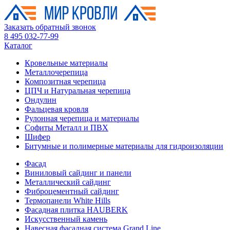
Заказать обратный звонок
8 495 032-77-99
Каталог
Кровельные материалы
Металлочерепица
Композитная черепица
ЦПЧ и Натуральная черепица
Ондулин
Фальцевая кровля
Рулонная черепица и материалы
Софиты Металл и ПВХ
Шифер
Битумные и полимерные материалы для гидроизоляции
Фасад
Виниловый сайдинг и панели
Металлический сайдинг
Фиброцементный сайдинг
Термопанели White Hills
Фасадная плитка HAUBERK
Искусственный камень
Навесная фасадная система Grand Line