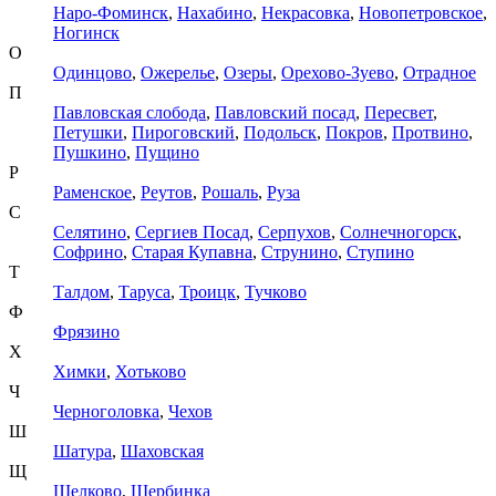
Наро-Фоминск
,
Нахабино
,
Некрасовка
,
Новопетровское
,
Ногинск
О
Одинцово
,
Ожерелье
,
Озеры
,
Орехово-Зуево
,
Отрадное
П
Павловская слобода
,
Павловский посад
,
Пересвет
,
Петушки
,
Пироговский
,
Подольск
,
Покров
,
Протвино
,
Пушкино
,
Пущино
Р
Раменское
,
Реутов
,
Рошаль
,
Руза
С
Селятино
,
Сергиев Посад
,
Серпухов
,
Солнечногорск
,
Софрино
,
Старая Купавна
,
Струнино
,
Ступино
Т
Талдом
,
Таруса
,
Троицк
,
Тучково
Ф
Фрязино
Х
Химки
,
Хотьково
Ч
Черноголовка
,
Чехов
Ш
Шатура
,
Шаховская
Щ
Щелково
,
Щербинка