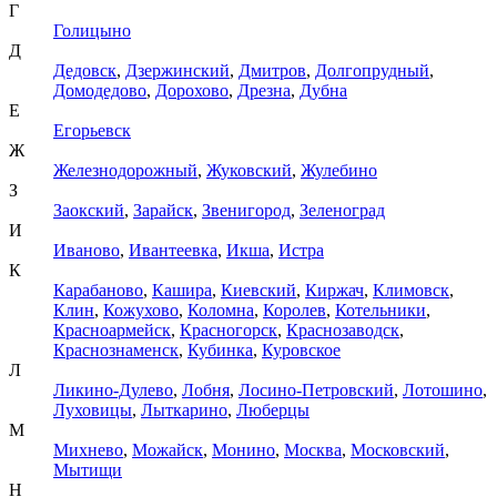
Г
Голицыно
Д
Дедовск
,
Дзержинский
,
Дмитров
,
Долгопрудный
,
Домодедово
,
Дорохово
,
Дрезна
,
Дубна
Е
Егорьевск
Ж
Железнодорожный
,
Жуковский
,
Жулебино
З
Заокский
,
Зарайск
,
Звенигород
,
Зеленоград
И
Иваново
,
Ивантеевка
,
Икша
,
Истра
К
Карабаново
,
Кашира
,
Киевский
,
Киржач
,
Климовск
,
Клин
,
Кожухово
,
Коломна
,
Королев
,
Котельники
,
Красноармейск
,
Красногорск
,
Краснозаводск
,
Краснознаменск
,
Кубинка
,
Куровское
Л
Ликино-Дулево
,
Лобня
,
Лосино-Петровский
,
Лотошино
,
Луховицы
,
Лыткарино
,
Люберцы
М
Михнево
,
Можайск
,
Монино
,
Москва
,
Московский
,
Мытищи
Н