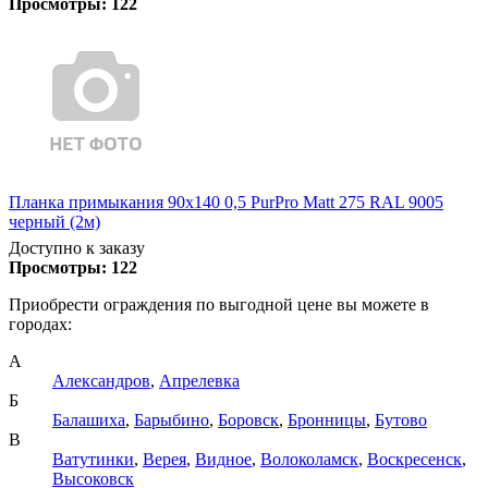
Просмотры:
122
Планка примыкания 90х140 0,5 PurPro Matt 275 RAL 9005
черный (2м)
Доступно к заказу
Просмотры:
122
Приобрести ограждения по выгодной цене вы можете в
городах:
А
Александров
,
Апрелевка
Б
Балашиха
,
Барыбино
,
Боровск
,
Бронницы
,
Бутово
В
Ватутинки
,
Верея
,
Видное
,
Волоколамск
,
Воскресенск
,
Высоковск