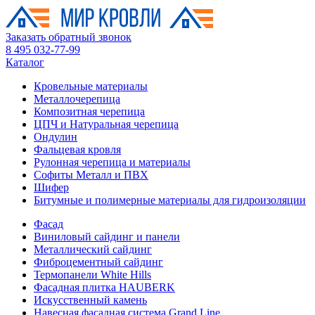
Заказать обратный звонок
8 495 032-77-99
Каталог
Кровельные материалы
Металлочерепица
Композитная черепица
ЦПЧ и Натуральная черепица
Ондулин
Фальцевая кровля
Рулонная черепица и материалы
Софиты Металл и ПВХ
Шифер
Битумные и полимерные материалы для гидроизоляции
Фасад
Виниловый сайдинг и панели
Металлический сайдинг
Фиброцементный сайдинг
Термопанели White Hills
Фасадная плитка HAUBERK
Искусственный камень
Навесная фасадная система Grand Line