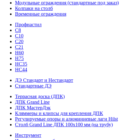
Модульные ограждения (стандартные под заказ)
Колпаки на столб
Временные ограждения
Профнастил
С8
С10
С20
С21
H60
H75
HС35
НС44
ДЭ Стандарт и Нестандарт
Стандартные ДЭ
Террасная доска (ДПК)
ДПК Grand Line
ДПК МастерДэк
Кляммеры и клипсы для крепления ДПК
Регулируемые опоры и алюминиевые лаги Hilst
Столб Grand Line ДПК 100х100 мм (на трубу)
Инструмент