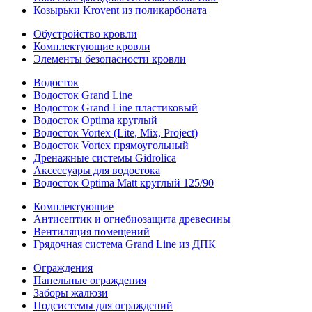
Козырьки Krovent из поликарбоната
Обустройство кровли
Комплектующие кровли
Элементы безопасности кровли
Водосток
Водосток Grand Line
Водосток Grand Line пластиковый
Водосток Optima круглый
Водосток Vortex (Lite, Mix, Project)
Водосток Vortex прямоугольный
Дренажные системы Gidrolica
Аксессуары для водостока
Водосток Optima Matt круглый 125/90
Комплектующие
Антисептик и огнебиозащита древесины
Вентиляция помещений
Грядочная система Grand Line из ДПК
Ограждения
Панельные ограждения
Заборы жалюзи
Подсистемы для ограждений