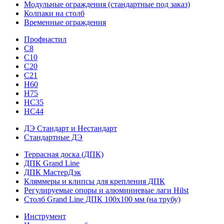
Модульные ограждения (стандартные под заказ)
Колпаки на столб
Временные ограждения
Профнастил
С8
С10
С20
С21
H60
H75
HС35
НС44
ДЭ Стандарт и Нестандарт
Стандартные ДЭ
Террасная доска (ДПК)
ДПК Grand Line
ДПК МастерДэк
Кляммеры и клипсы для крепления ДПК
Регулируемые опоры и алюминиевые лаги Hilst
Столб Grand Line ДПК 100х100 мм (на трубу)
Инструмент