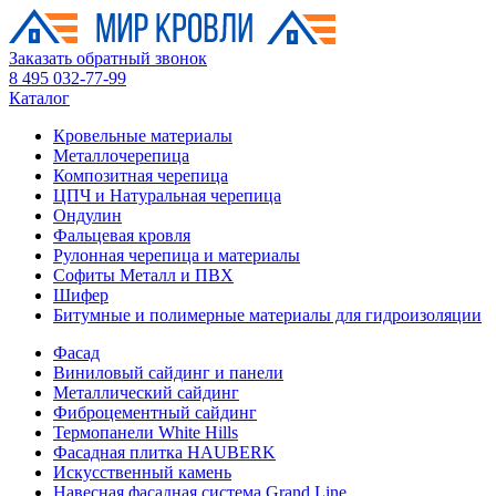
Заказать обратный звонок
8 495 032-77-99
Каталог
Кровельные материалы
Металлочерепица
Композитная черепица
ЦПЧ и Натуральная черепица
Ондулин
Фальцевая кровля
Рулонная черепица и материалы
Софиты Металл и ПВХ
Шифер
Битумные и полимерные материалы для гидроизоляции
Фасад
Виниловый сайдинг и панели
Металлический сайдинг
Фиброцементный сайдинг
Термопанели White Hills
Фасадная плитка HAUBERK
Искусственный камень
Навесная фасадная система Grand Line