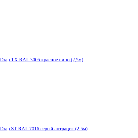
 Drap TX RAL 3005 красное вино (2,5м)
 Drap ST RAL 7016 серый антрацит (2,5м)