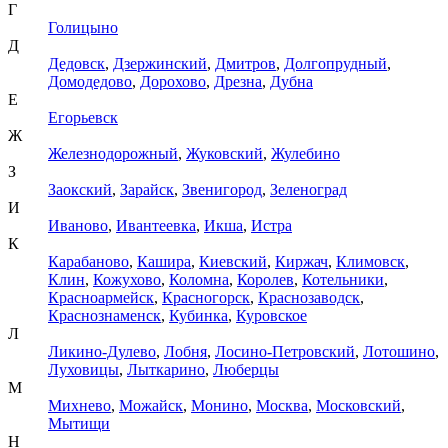
Г
Голицыно
Д
Дедовск
,
Дзержинский
,
Дмитров
,
Долгопрудный
,
Домодедово
,
Дорохово
,
Дрезна
,
Дубна
Е
Егорьевск
Ж
Железнодорожный
,
Жуковский
,
Жулебино
З
Заокский
,
Зарайск
,
Звенигород
,
Зеленоград
И
Иваново
,
Ивантеевка
,
Икша
,
Истра
К
Карабаново
,
Кашира
,
Киевский
,
Киржач
,
Климовск
,
Клин
,
Кожухово
,
Коломна
,
Королев
,
Котельники
,
Красноармейск
,
Красногорск
,
Краснозаводск
,
Краснознаменск
,
Кубинка
,
Куровское
Л
Ликино-Дулево
,
Лобня
,
Лосино-Петровский
,
Лотошино
,
Луховицы
,
Лыткарино
,
Люберцы
М
Михнево
,
Можайск
,
Монино
,
Москва
,
Московский
,
Мытищи
Н