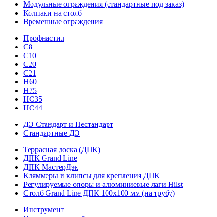
Модульные ограждения (стандартные под заказ)
Колпаки на столб
Временные ограждения
Профнастил
С8
С10
С20
С21
H60
H75
HС35
НС44
ДЭ Стандарт и Нестандарт
Стандартные ДЭ
Террасная доска (ДПК)
ДПК Grand Line
ДПК МастерДэк
Кляммеры и клипсы для крепления ДПК
Регулируемые опоры и алюминиевые лаги Hilst
Столб Grand Line ДПК 100х100 мм (на трубу)
Инструмент