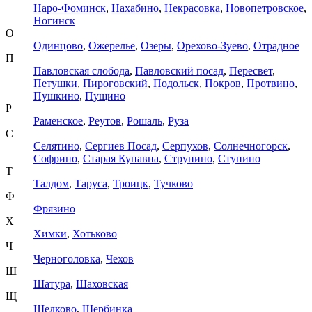
Наро-Фоминск
,
Нахабино
,
Некрасовка
,
Новопетровское
,
Ногинск
О
Одинцово
,
Ожерелье
,
Озеры
,
Орехово-Зуево
,
Отрадное
П
Павловская слобода
,
Павловский посад
,
Пересвет
,
Петушки
,
Пироговский
,
Подольск
,
Покров
,
Протвино
,
Пушкино
,
Пущино
Р
Раменское
,
Реутов
,
Рошаль
,
Руза
С
Селятино
,
Сергиев Посад
,
Серпухов
,
Солнечногорск
,
Софрино
,
Старая Купавна
,
Струнино
,
Ступино
Т
Талдом
,
Таруса
,
Троицк
,
Тучково
Ф
Фрязино
Х
Химки
,
Хотьково
Ч
Черноголовка
,
Чехов
Ш
Шатура
,
Шаховская
Щ
Щелково
,
Щербинка