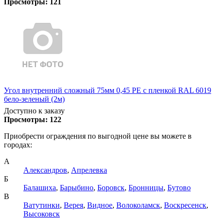
Просмотры:
121
Угол внутренний сложный 75мм 0,45 PE с пленкой RAL 6019
бело-зеленый (2м)
Доступно к заказу
Просмотры:
122
Приобрести ограждения по выгодной цене вы можете в
городах:
А
Александров
,
Апрелевка
Б
Балашиха
,
Барыбино
,
Боровск
,
Бронницы
,
Бутово
В
Ватутинки
,
Верея
,
Видное
,
Волоколамск
,
Воскресенск
,
Высоковск