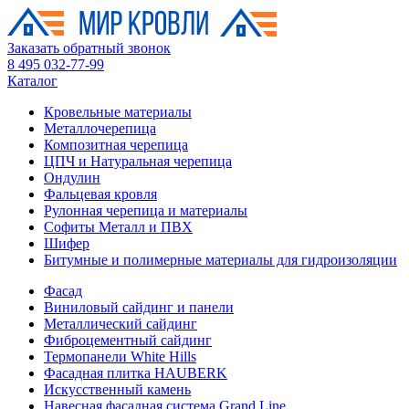
Заказать обратный звонок
8 495 032-77-99
Каталог
Кровельные материалы
Металлочерепица
Композитная черепица
ЦПЧ и Натуральная черепица
Ондулин
Фальцевая кровля
Рулонная черепица и материалы
Софиты Металл и ПВХ
Шифер
Битумные и полимерные материалы для гидроизоляции
Фасад
Виниловый сайдинг и панели
Металлический сайдинг
Фиброцементный сайдинг
Термопанели White Hills
Фасадная плитка HAUBERK
Искусственный камень
Навесная фасадная система Grand Line